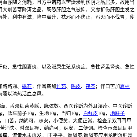
阴血亦随之消耗；且方中诸药以苦燥渗利伤阴之品居多，故用当
用大剂苦寒降泻之品，既恐肝胆之气被抑，又虑折伤肝胆生发之
有补，利中有滋，降中寓升，祛邪而不伤正，泻火而不伐胃，使
肝炎、急性胆囊炎，以及泌尿生殖系炎症、急性肾孟肾炎、急性
加路路通、
磁石
；伴耳聋加
竹茹
、
陈皮
、
茯苓
；伴口苦加
夏枯
海藻以清热活血息风。
、结痂，舌淡红苔黄腻，脉弦数。西医诊断为外耳湿疹。中医诊断
盐车前子10g，生地10g，当归10g，
白鲜皮
10g，
地肤子
较前减轻，口苦，纳尚可，寐安，小便黄，大便正常。检查示双耳耳甲
、口苦消失。时双耳痒，纳尚可，寐安，二便调。检查示双耳耳甲
痒、流黄水未再发。[王平平，谯凤英.谯凤英应用龙胆泻肝汤