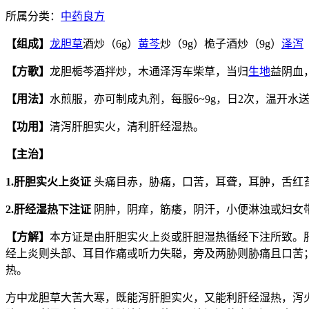
所属分类：
中药良方
【组成】
龙胆草
酒炒（6g）
黄芩
炒（9g）桅子酒炒（9g）
泽泻
【方歌】
龙胆栀芩酒拌炒，木通泽泻车柴草，当归
生地
益阴血
【用法】
水煎服，亦可制成丸剂，每服6~9g，日2次，温开水
【功用】
清泻肝胆实火，清利肝经湿热。
【主治】
1.肝胆实火上炎证
头痛目赤，胁痛，口苦，耳聋，耳肿，舌红
2.肝经湿热下注证
阴肿，阴痒，筋痿，阴汗，小便淋浊或妇女
【方解】
本方证是由肝胆实火上炎或肝胆湿热循经下注所致。
经上炎则头部、耳目作痛或听力失聪，旁及两胁则胁痛且口苦
热。
方中龙胆草大苦大寒，既能泻肝胆实火，又能利肝经湿热，泻