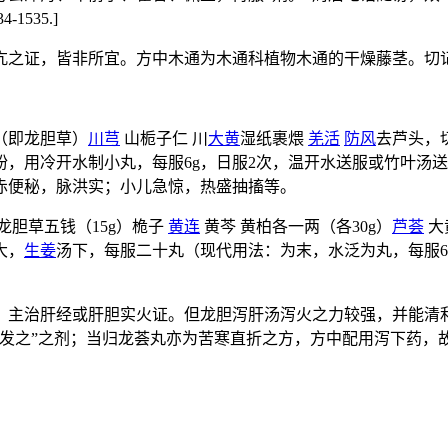
535.]
亢之证，皆非所宜。方中木通为木通科植物木通的干燥藤茎。切
（即龙胆草）
川芎
山栀子仁 川
大黄
湿纸裹煨
羌活
防风
去芦头，
粉，用冷开水制小丸，每服6g，日服2次，温开水送服或竹叶汤
赤便秘，脉洪实；小儿急惊，热盛抽搐等。
龙胆草五钱（15g）桅子
黄连
黄芩 黄柏各一两（各30g）
芦荟
大
大，
生姜
汤下，每服二十丸（现代用法：为末，水泛为丸，每服6
。
，主治肝经或肝胆实火证。但龙胆泻肝汤泻火之力较强，并能清
郁发之”之剂；当归龙荟丸亦为苦寒直折之方，方中配用泻下药，