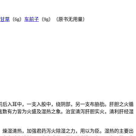
甘草
（6g）
车前子
（9g）（原书无用量）
前后入耳中，一支入股中，绕阴部，另一支布胁肋。肝胆之火循
弦数有力皆为火盛及湿热之象。治宜清泻肝胆实火，清利肝经湿
、燥湿清热，加强君药泻火除湿之力，用以为臣。湿热的主要出