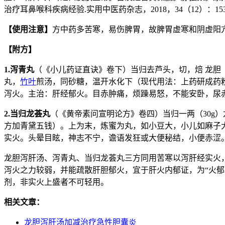
治疗耳鼻喉科疾病经验.实用中医药杂志，2018，34（12）：1534-1
【使用注意】
方中药多苦寒，易伤脾胃，故脾胃虚寒和阴虚阳
【附方】
1.泻青丸
（《小儿药证直诀》卷下）当归去芦头，切，焙 龙胆
丸，
竹叶
煎汤，同砂糖，温开水化下（现代用法：上药研成药
泻火。主治：肝经郁火。目赤肿痛，烦躁易怒，不能安卧，尿
2.当归龙荟丸
（《黄帝素问宣明论方》卷四）当归一两（30g）
方加青黛五钱）。上为末，炼蜜为丸，如小豆大，小儿如麻子
实火。头晕目眩，神志不宁，谵语发狂或大便秘结，小便赤涩
龙胆泻肝汤、泻青丸、当归龙荟丸三方同用苦寒以泻肝经实火
泻火之力较弱，并能疏散肝胆郁火，宜于肝火内郁证，为“火
剂，非实火上盛者不可轻用。
相关文章：
龙胆泻肝汤加减治疗急性胆囊炎