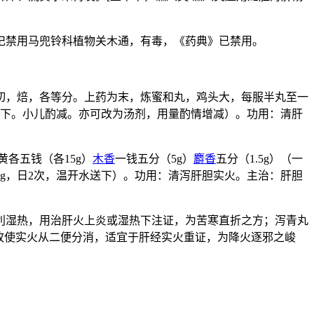
记禁用马兜铃科植物关木通，有毒，《药典》已禁用。
切，焙，各等分。上药为末，炼蜜和丸，鸡头大，每服半丸至一
送下。小儿酌减。亦可改为汤剂，用量酌情增减）。功用：清肝
黄各五钱（各15g）
木香
一钱五分（5g）
麝香
五分（1.5g）（一
g，日2次，温开水送下）。功用：清泻肝胆实火。主治：肝胆
利湿热，用治肝火上炎或湿热下注证，为苦寒直折之方；泻青丸
故使实火从二便分消，适宜于肝经实火重证，为降火逐邪之峻