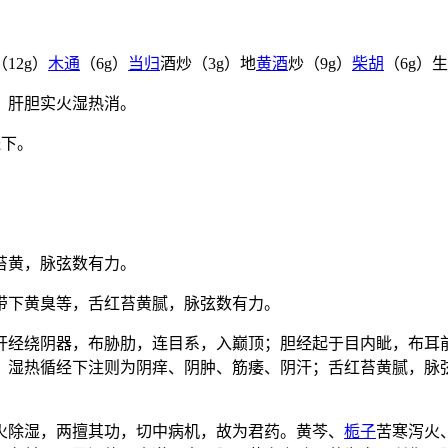
（12g）
木通
（6g）
当归
酒炒（3g）地
黄酒
炒（9g）
柴胡
（6g）生
，肝胆实火湿热消。
送下。
苔黄，脉弦数有力。
带下黄臭等，舌红苔黄腻，脉弦数有力。
肝经绕阴器，布胁肋，连目系，入巅顶；胆经起于目内眦，布耳
；湿热循经下注则为阴痒、阴肿、筋痿、阴汗；舌红苔黄腻，脉
火除湿，两擅其功，切中病机，故为君药。黄芩、
栀子
苦寒泻火