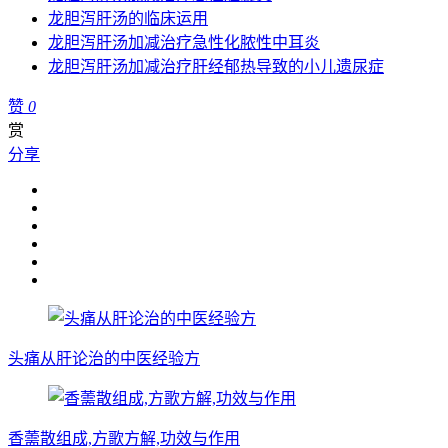
龙胆泻肝汤的临床运用
龙胆泻肝汤加减治疗急性化脓性中耳炎
龙胆泻肝汤加减治疗肝经郁热导致的小儿遗尿症
赞
0
赏
分享
头痛从肝论治的中医经验方
香薷散组成,方歌方解,功效与作用