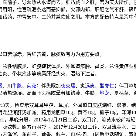
、车前子，导湿热从水道而去；肝乃藏血之脏，若为实火所伤，
阴用阳，性喜疏泄条达而恶抑郁，火邪内郁，肝胆之气不舒，骤
和诸药，护胃安中。二药并兼佐使之用。本方的配伍特点是泻中
以口苦溺赤，舌红苔黄，脉弦数有力为用方要点。
、急性结膜炎、虹膜睫状体炎、外耳道疖肿、鼻炎、急性黄疸型
腔炎、带状疱疹等病属肝经实火、湿热下注者。
藤
、川
牛膝
、
菊花
；伴失眠加
夜交藤
、炙
远志
、
酸枣仁
；伴耳鸣
以清热燥湿。高血压头痛眩晕者加钩藤、牛膝，
地龙
、夏枯草、
，流黄水3天。检查示双耳耳甲腔、耳屏、外耳道口皮肤潮红、渗液
肝汤加减。药用龙胆草10g，黄芩10g，栀子10g，泽泻10g，
300mL，早晚分服。2017年12月21日二诊，双耳痒、流黄水
弦数。原方再服7剂。2017年12月28日三诊，双耳流黄水
去泽泻、车前子、藿香、佩兰，再服3剂。1周后电话随访，双耳