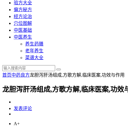
验方大全
偏方秘方
经方论治
穴位图解
中医基础
中医养生
养生药膳
老年养生
菜谱大全
首页
中药良方
龙胆泻肝汤组成,方歌方解,临床医案,功效与作用
龙胆泻肝汤组成,方歌方解,临床医案,功效
发表评论
A+