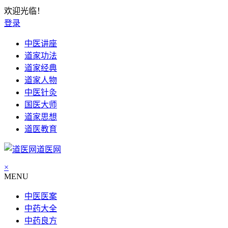
欢迎光临！
登录
中医讲座
道家功法
道家经典
道家人物
中医针灸
国医大师
道家思想
道医教育
道医网
×
MENU
中医医案
中药大全
中药良方