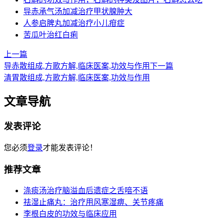
导赤承气汤加减治疗甲状腺肿大
人参启脾丸加减治疗小儿疳症
苦瓜叶治红白痢
上一篇
导赤散组成,方歌方解,临床医案,功效与作用
下一篇
清胃散组成,方歌方解,临床医案,功效与作用
文章导航
发表评论
您必须
登录
才能发表评论！
推荐文章
涤痰汤治疗脑溢血后遗症之舌喑不语
祛湿止痛丸：治疗用风寒湿痹、关节疼痛
李根白皮的功效与临床应用