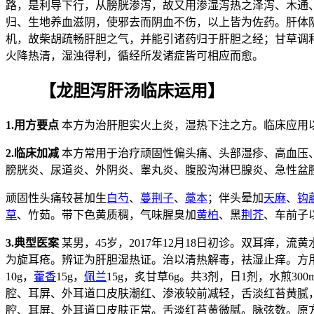
路，是利导下行，从膀胱渗泻，故又用渗湿泻热之泽泻、木通
归、生地养血滋阴，使邪去而阴血不伤，以上皆为佐药。肝体
机，故柴胡疏畅肝胆之气，并能引诸药归于肝胆之经；甘草调
火降热清，湿浊得利，循经所发诸症皆可相应而愈。
【龙胆泻肝汤临床运用】
1.用方要点
本方为治肝胆实火上炎，湿热下注之方。临床应用
2.临床加减
本方常用于治疗顽固性偏头痛、头部湿疹、高血压
膀胱炎、尿道炎、外阴炎、睾丸炎、腹股沟淋巴腺炎、急性盆
顽固性头痛较甚加生
白芍
、
蔓荆子
、
藁本
；伴头晕加
天麻
、
钩
草
、竹茹。带下色黄质稠，气味腥臭加
黄柏
、黑
荆芥
、车前子
3.典型医案
某男，45岁，2017年12月18日初诊。双耳痒
为旋耳疮。辨证为肝胆湿热证。治以清热解毒，祛湿止痒。方用龙胆泻
10g，
藿香
15g，
佩兰
15g，炙甘草6g。共3剂，日1剂，水煎
腔、耳屏、外耳道口皮肤潮红、渗液较前减轻，舌淡红苔黄腻，脉
腔、耳屏、外耳道口皮肤正常。舌淡红苔黄微腻。脉弦数。原方