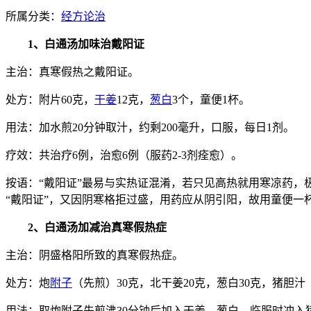
所属分类：
经方论治
1、白通汤加味治戴阳证
主治：真寒假热之戴阳证。
处方：附片60克，
干姜
12克，
葱白
3个，童便1杯。
用法：加水煎20分钟取汁，约剩200毫升，口服，每日1剂。
疗效：共治疗6例，治愈6例（服药2-3剂痊愈）。
按语：“戴阳证”最易与实热证混淆，若只见高热就用寒凉药
“戴阳证”，又因阴寒格拒过盛，用药应从阴引阳，故用童便一
2、白通汤加减治真寒假热症
主治：阴盛格阳所致的真寒假热症。
处方：炮
附子
（先煎）30克，北干姜20克，葱白30克，猪胆汁
用法：取炮附子先煎沸30分钟后加入干姜、葱白，临服时冲入