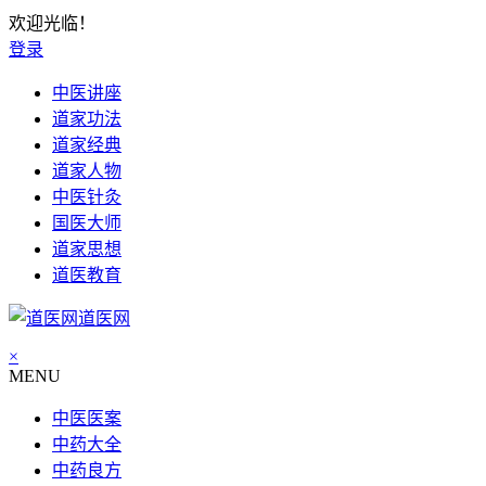
欢迎光临！
登录
中医讲座
道家功法
道家经典
道家人物
中医针灸
国医大师
道家思想
道医教育
道医网
×
MENU
中医医案
中药大全
中药良方