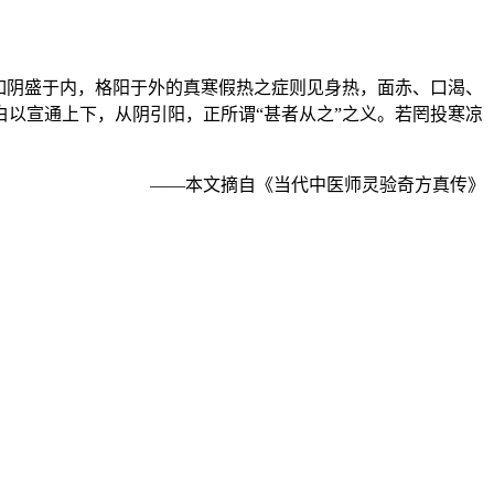
如阴盛于内，格阳于外的真寒假热之症则见身热，面赤、口渴、
以宣通上下，从阴引阳，正所谓“甚者从之”之义。若罔投寒凉
——本文摘自《当代中医师灵验奇方真传》