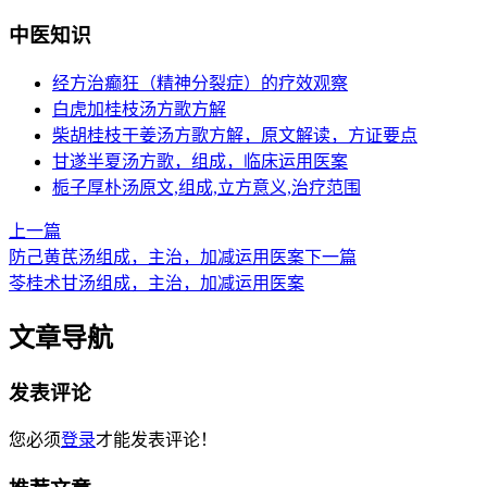
中医知识
经方治癫狂（精神分裂症）的疗效观察
白虎加桂枝汤方歌方解
柴胡桂枝干姜汤方歌方解，原文解读，方证要点
甘遂半夏汤方歌，组成，临床运用医案
栀子厚朴汤原文,组成,立方意义,治疗范围
上一篇
防己黄芪汤组成，主治，加减运用医案
下一篇
苓桂术甘汤组成，主治，加减运用医案
文章导航
发表评论
您必须
登录
才能发表评论！