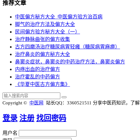
推荐文章
中医偏方秘方大全_中医偏方验方治百病
脚气的治疗方法及偏方大全
民间偏方验方秘方大全（一）
治疗静脉曲张的偏方收集
古方四磨汤治疗糖尿病胃轻瘫（糖尿病胃麻痹）
治疗鼻炎的偏方秘方大全
鼻窦炎症状，鼻窦炎的中药治疗方法，鼻窦炎偏方
内痔出血的治疗偏方
治疗霍乱的中药偏方
《华夏中医古方偏方集》
Copyright ©
中医网
站长QQ：3360521511
分享中医药知识，了解
登录
注册
找回密码
用户名