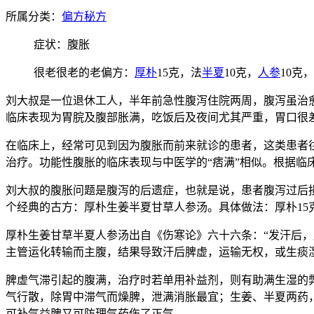
所属分类：
偏方秘方
症状：腹胀
很老很老的老偏方：
厚朴
15克，法
半夏
10克，
人参
10克
刘大叔是一位退休工人，半年前急性腹泻住院两周，腹泻虽治
临床表现为胃脘及腹部胀满，吃饭后及夜间尤其严重，胃口很
在临床上，经常可见到因为腹胀而前来就诊的患者，这类患者
治疗。功能性腹胀的临床表现与中医学的“痞满”相似。根据
刘大叔的腹胀问题是腹泻的后遗症，也就是说，患者腹泻过后
个经典的古方：厚朴生姜半夏甘草人参汤。具体做法：厚朴15克
厚朴生姜甘草半夏人参汤出自《伤寒论》六十六条：“发汗后，
主管运化转输而主腹，结果导致汗后脾虚，运输无权，或生痰
脾虚气滞引起的腹满，治疗时若单用补益剂，则有助满生湿的
气行散，除胃中滞气而燥脾，泄满消胀最宜；生姜、半夏两药
可补气益脾又可防理气药伤了正气。