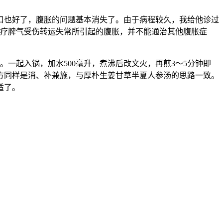
口也好了，腹胀的问题基本消失了。由于病程较久，我给他诊过
治疗脾气受伤转运失常所引起的腹胀，并不能通治其他腹胀症
0枚。一起入锅，加水500毫升，煮沸后改文火，再煎3～5分钟即
方同样是消、补兼施，与厚朴生姜甘草半夏人参汤的思路一致。
适了。