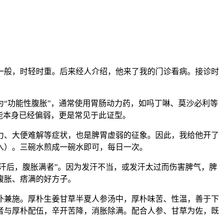
一般，时轻时重。后来经人介绍，他来了我的门诊看病。接诊时
“功能性腹胀”，通常使用胃肠动力药，如吗丁啉、莫沙必利等
能本身已经偏弱，更是常见于此证型。
力、大便难解等症状，也是脾胃虚弱的征象。因此，我给他开了
放入）。三碗水煎成一碗水即可，每日一次。
汗后，腹胀满者”。因为发汗不当，或发汗太过而伤害脾气，脾
腹胀、痞满的好方子。
补兼施。厚朴生姜甘草半夏人参汤中，厚朴味苦、性温，善于下
者与厚朴配伍，辛开苦降，消胀除满。配合人参、甘草为佐，既