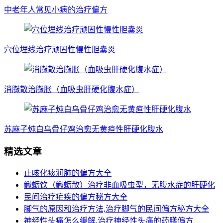
中老年人常见小病的治疗偏方
穴位埋线治疗顽固性慢性胆囊炎
消臌散治臌胀（血吸虫肝硬化腹水症）
苏麻子炖白乌骨仔鸡治愈无黄疸性肝硬化腹水
精选文章
止咳化痰润肺的偏方大全
鳅蛎饮（鳅蛎散）治疗非血吸虫型，无腹水症的肝硬化
民间治疗疟疾的偏方秘方大全
脚气的原因和治疗方法,治疗脚气的民间偏方秘方大全
神经性头痛怎么缓解,治疗神经性头痛的药膳偏方