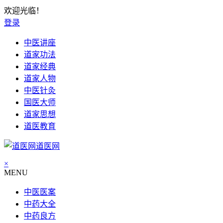
欢迎光临！
登录
中医讲座
道家功法
道家经典
道家人物
中医针灸
国医大师
道家思想
道医教育
道医网
×
MENU
中医医案
中药大全
中药良方