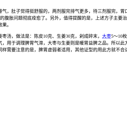
排气，肚子觉得挺舒服的，两剂服完排气更多，待三剂服完，胃
叔的腹胀问题彻底痊愈了。另外，值得提醒的是，上述方子主要
效果。
姜枣汤，做法是：陈皮10克、生姜30克，剁成碎末，
大枣
5～1
气，用于调理脾胃气滞，大枣与生姜则是暖胃益脾之品。所以此
同样需要注意的是，脾胃虚弱者适用，其他证型的用此方就不合