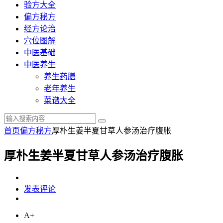
验方大全
偏方秘方
经方论治
穴位图解
中医基础
中医养生
养生药膳
老年养生
菜谱大全
首页
偏方秘方
厚朴生姜半夏甘草人参汤治疗腹胀
厚朴生姜半夏甘草人参汤治疗腹胀
发表评论
A+