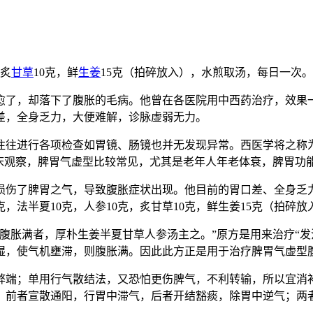
，炙
甘草
10克，鲜
生姜
15克（拍碎放入），水煎取汤，每日一次。
愈了，却落下了腹胀的毛病。他曾在各医院用中西药治疗，效果
差，全身乏力，大便难解，诊脉虚弱无力。
往往进行各项检查如胃镜、肠镜也并无发现异常。西医学将之称为
临床观察，脾胃气虚型比较常见，尤其是老年人年老体衰，脾胃功
损伤了脾胃之气，导致腹胀症状出现。他目前的胃口差、全身乏
，法半夏10克，人参10克，炙甘草10克，鲜生姜15克（拍碎
腹胀满者，厚朴生姜半夏甘草人参汤主之。”原方是用来治疗“发
湿，使气机壅滞，则腹胀满。因此此方正是用于治疗脾胃气虚型
弊端；单用行气散结法，又恐怕更伤脾气，不利转输，所以宜消
，前者宣散通阳，行胃中滞气，后者开结豁痰，除胃中逆气；两