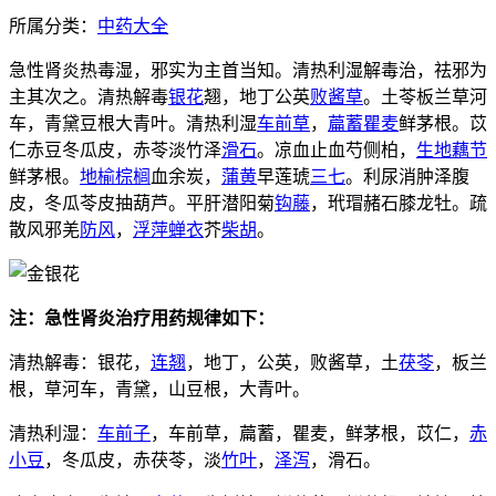
所属分类：
中药大全
急性肾炎热毒湿，邪实为主首当知。清热利湿解毒治，祛邪为
主其次之。清热解毒
银花
翘，地丁公英
败酱草
。土苓板兰草河
车，青黛豆根大青叶。清热利湿
车前草
，
萹蓄
瞿麦
鲜茅根。苡
仁赤豆冬瓜皮，赤苓淡竹泽
滑石
。凉血止血芍侧柏，
生地
藕节
鲜茅根。
地榆
棕榈
血余炭，
蒲黄
早莲琥
三七
。利尿消肿泽腹
皮，冬瓜苓皮抽葫芦。平肝潜阳菊
钩藤
，玳瑁赭石膝龙牡。疏
散风邪羌
防风
，
浮萍
蝉衣
芥
柴胡
。
注：急性肾炎治疗用药规律如下：
清热解毒：银花，
连翘
，地丁，公英，败酱草，土
茯苓
，板兰
根，草河车，青黛，山豆根，大青叶。
清热利湿：
车前子
，车前草，萹蓄，瞿麦，鲜茅根，苡仁，
赤
小豆
，冬瓜皮，赤茯苓，淡
竹叶
，
泽泻
，滑石。