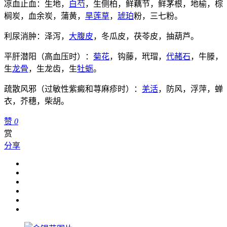
凉血止血：生地，
白芍
，生侧柏，鲜藕节，鲜茅根，地榆，棕
榈炭，血余炭，蒲黄，
旱莲草
，
琥珀
粉，三七粉。
利尿消肿：泽泻，
大腹皮
，冬瓜皮，茯苓皮，抽葫芦。
平肝潜阳（高血压时）：
菊花
，钩藤，玳瑁，
代赭石
，牛滕，
生
龙骨
，生龙齿，生
牡蛎
。
疏散风邪（过敏性紫癜和荨麻疹时）：
羌活
，防风，浮萍，蝉
衣，芥穗，柴胡。
赞
0
赏
分享