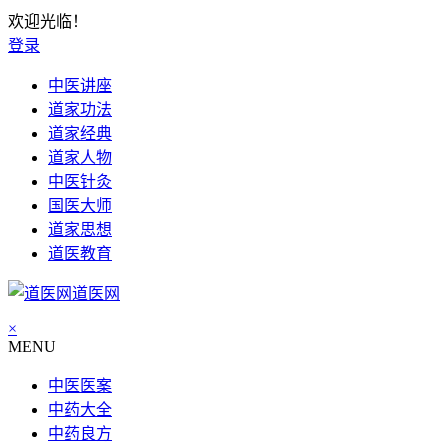
欢迎光临！
登录
中医讲座
道家功法
道家经典
道家人物
中医针灸
国医大师
道家思想
道医教育
道医网
×
MENU
中医医案
中药大全
中药良方