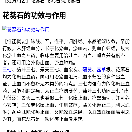
【处方用名】花蕊石 花乳石 煅花蕊石
花蕊石的功效与作用
【性能概要】味酸、辛，性平。归肝经。本品酸涩收敛，辛能
行散，入肝经血分，长于化瘀血，瘀血去，则血自归经，故为
化瘀止血之专药。临床主要用治吐血、咯血、衄血兼有瘀滞
者，还可用治外伤出血、瘀血肿痛。
三七
、菊叶三七、景天三七、血余炭、
蒲黄
、
茜草
根、花蕊石
均为化瘀止血药，同可用治瘀血阻滞，血不归经的多种出血
证，止血而不留瘀是本类药的特点。三七为强有力的化瘀止血
药，且能消肿定痛、为止血疗伤要药；菊叶三七功同三七而药
力薄弱；景天三七也类似三七，化瘀止血，疗效确切，并可养
心安神；血余炭化瘀止血，生肌敛疮；蒲黄化瘀止血，利尿通
淋；茜草既能化瘀止血，又能凉血通经，以血热血瘀血溢用之
为宜；而花蕊石是一味化瘀止血专用药。