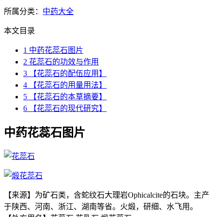
所属分类：
中药大全
本文目录
1
中药花蕊石图片
2
花蕊石的功效与作用
3
【花蕊石的配伍应用】
4
【花蕊石的用量用法】
5
【花蕊石的本草摘要】
6
【花蕊石的现代研究】
中药花蕊石图片
【来源】为矿石类，含蛇纹石大理岩Ophicalcite的石块。主产
于陕西、河南、浙江、湖南等省。火煅，研细、水飞用。