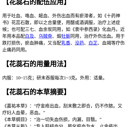
【花蕊石的配伍应用】
用于吐血、咯血、衄血、外伤出血而有瘀滞者，如《十药神
书》花蕊石散，即以之合童便，用醋或酒调服，治疗上述症
候；也可配三七、血余炭同用，如《衷中参西录》化血丹。近
年用本品配
白及
、
乌贼骨
、煅
牡蛎
同用，治疗外伤出血。用于
跌打损伤，瘀血肿痛，又当配
乳香
、
没药
、
白芷
、血竭等疗伤
止痛药同用。
【花蕊石的用量用法】
内服：10~15克；研末吞服每次1~3克。外用：适量。
【花蕊石的本草摘要】
《嘉祐本草》：“疗金疮出血，刮末敷之即合，仍不作脓。又
疗妇人血晕，恶血。”
《本草纲目》：“治一切失血伤损，内漏，目翳。”
《本草从新》：“专入肝经血分，能化瘀血为水，止金疮出