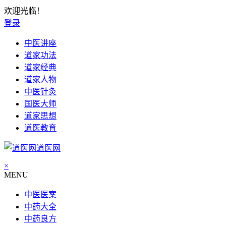
欢迎光临！
登录
中医讲座
道家功法
道家经典
道家人物
中医针灸
国医大师
道家思想
道医教育
道医网
×
MENU
中医医案
中药大全
中药良方