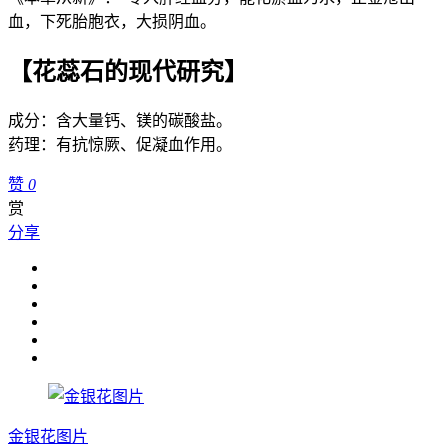
血，下死胎胞衣，大损阴血。
【花蕊石的现代研究】
成分：含大量钙、镁的碳酸盐。
药理：有抗惊厥、促凝血作用。
赞
0
赏
分享
金银花图片