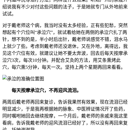
绍说我有不少对付这些问题的法子，于是她就专门从外地前来
试试。
对于戴老师这个病，我当时没有太多经验，正有些犯愁，突然
想起有个穴位叫“承泣穴”，就试着给她在两侧的承泣穴扎了两
针，想不到的是，半小时后出针，戴老师说感觉不错，泪水马
上就少了些。考虑到戴老师还没退休，又在外地，离得远，我
见这个穴位有效，就建议让她不要太奔波，回去后每天按摩承
泣穴3次，每次10分钟。并配合艾灸的方法，用艾条熏烤此
穴，每穴熏5分钟，每天一次。坚持上两个星期再回来看看。
每天按摩承泣穴，不再迎风流泪。
两周后戴老师再回来复诊，告诉我果然有效果，现在流泪已经
明显减少，于是我再根据她的脉象、中医辨证情况开了些药，
同时嘱咐她回去继续按摩，一个月后，戴老师的亲戚来我这里
看病，告诉我戴老师的迎风流泪已经好了，所以没有再回来复
诊，托她谢谢我。