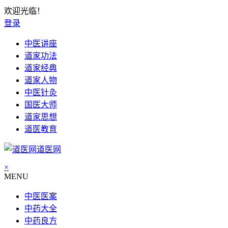
欢迎光临！
登录
中医讲座
道家功法
道家经典
道家人物
中医针灸
国医大师
道家思想
道医教育
道医网
×
MENU
中医医案
中药大全
中药良方