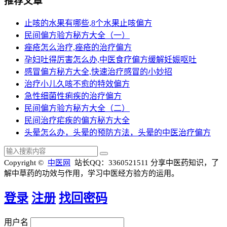
推荐文章
止咳的水果有哪些,8个水果止咳偏方
民间偏方验方秘方大全（一）
痤疮怎么治疗,痤疮的治疗偏方
孕妇吐得厉害怎么办,中医食疗偏方缓解妊娠呕吐
感冒偏方秘方大全,快速治疗感冒的小妙招
治疗小儿久咳不愈的特效偏方
急性细菌性痢疾的治疗偏方
民间偏方验方秘方大全（二）
民间治疗疟疾的偏方秘方大全
头晕怎么办，头晕的预防方法，头晕的中医治疗偏方
Copyright ©
中医网
站长QQ：3360521511
分享中医药知识，了
解中草药的功效与作用，学习中医经方验方的运用。
登录
注册
找回密码
用户名