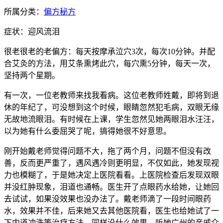
所属分类：
偏方秘方
症状：迎风流泪
很老很老的老偏方：每天按摩承泣穴3次，每次10分钟。并配
合艾灸的方法，用艾条熏烤此穴，每穴熏5分钟，每天一次，
坚持两个星期。
有一次，一位老教师来找我看病。这位老教师姓戴，即将到退
休的年纪了，可没想到这个时候，眼睛忽然犯毛病，双眼无缘
无故地流眼泪。有时候在上课，学生忽然见她两眼泪水汪汪，
以为她有什么委屈哭了呢，搞得她很不好意思。
刚开始戴老师觉得问题不大，拖了两个月，问题不但没有改
善，反而更严重了，遇风遇冷则更明显，不仅如此，她发现视
力也模糊了，于是她决定上医院看看。上医院检查后发现双眼
并没红肿现象，泪道也通畅。医生开了点眼药水给她，让她回
去试试，如果没效果也没办法了。戴老师滴了一段时间眼药
水，效果并不佳，后来她又去其他医院看，医生也给她试了一
下内道冲洗等治疗方法，同样没什么效果。听她广州的亲戚介