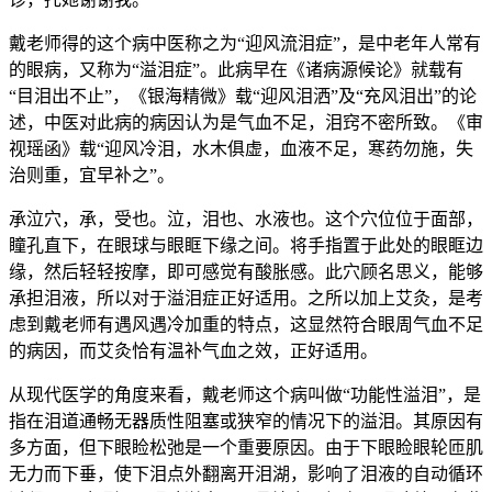
戴老师得的这个病中医称之为“迎风流泪症”，是中老年人常有
的眼病，又称为“溢泪症”。此病早在《诸病源候论》就载有
“目泪出不止”，《银海精微》载“迎风泪洒”及“充风泪出”的论
述，中医对此病的病因认为是气血不足，泪窍不密所致。《审
视瑶函》载“迎风冷泪，水木俱虚，血液不足，寒药勿施，失
治则重，宜早补之”。
承泣穴，承，受也。泣，泪也、水液也。这个穴位位于面部，
瞳孔直下，在眼球与眼眶下缘之间。将手指置于此处的眼眶边
缘，然后轻轻按摩，即可感觉有酸胀感。此穴顾名思义，能够
承担泪液，所以对于溢泪症正好适用。之所以加上艾灸，是考
虑到戴老师有遇风遇冷加重的特点，这显然符合眼周气血不足
的病因，而艾灸恰有温补气血之效，正好适用。
从现代医学的角度来看，戴老师这个病叫做“功能性溢泪”，是
指在泪道通畅无器质性阻塞或狭窄的情况下的溢泪。其原因有
多方面，但下眼睑松弛是一个重要原因。由于下眼睑眼轮匝肌
无力而下垂，使下泪点外翻离开泪湖，影响了泪液的自动循环