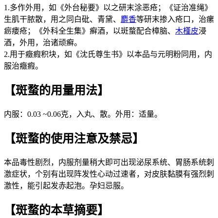
1.多作外用，如《外台秘要》以之研末涂恶疮；《证治准绳》
生肌干脓散，用之同白砒、青黛、
麝香
等研末掺入疮口，治瘰
疬瘘疮；《外科全生集》癣酒，以斑蝥配合樟脑、
木槿皮
浸
酒，外用，治诸顽癣。
2.用于癥瘕积块，如《沈氏尊生书》以本品与元明粉同用，内
服治癥瘕。
【斑蝥的用量用法】
内服：0.03 ~0.06克，入丸、散。外用：适量。
【斑蝥的使用注意及禁忌】
本品毒性剧烈，内服剂量稍大即可出现泌尿系统、胃肠系统刺
激症状，个别有出现阵发性心动过速者，对皮肤黏膜有强烈刺
激性，能引起发赤起泡。孕妇忌服。
【斑蝥的本草摘要】