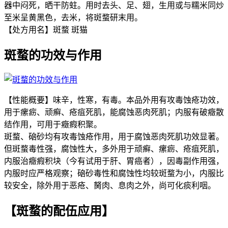
器中闷死，晒干防蛀。用时去头、足、翅，生用或与糯米同炒
至米呈黄黑色，去米，将斑蝥研末用。
【处方用名】斑蝥 斑猫
斑蝥的功效与作用
【性能概要】味辛，性寒，有毒。本品外用有攻毒蚀疮功效，
用于瘰疬、顽癣、疮疽死肌，能腐蚀恶肉死肌；内服有破癥散
结作用，可用于癥瘕积聚。
斑蝥、硇砂均有攻毒蚀疮作用，用于腐蚀恶肉死肌功效显著。
但斑蝥毒性强，腐蚀性大，多外用于顽癣、瘰疬、疮疽死肌，
内服治癥瘕积块（今有试用于肝、胃癌者），因毒副作用强，
内服时应严格观察；硇砂毒性和腐蚀性均较斑蝥为小，内服比
较安全，除外用于恶疮、胬肉、息肉之外，尚可化痰利咽。
【斑蝥的配伍应用】