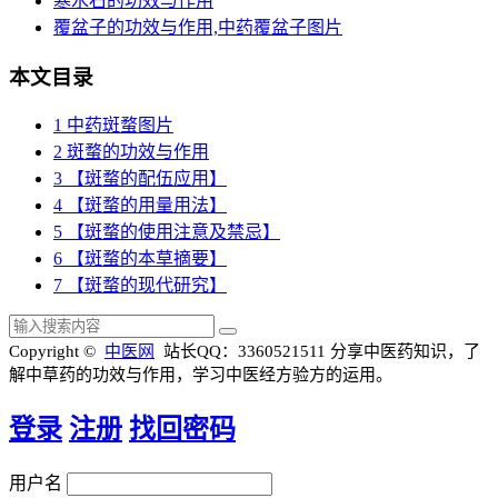
寒水石的功效与作用
覆盆子的功效与作用,中药覆盆子图片
本文目录
1
中药斑蝥图片
2
斑蝥的功效与作用
3
【斑蝥的配伍应用】
4
【斑蝥的用量用法】
5
【斑蝥的使用注意及禁忌】
6
【斑蝥的本草摘要】
7
【斑蝥的现代研究】
Copyright ©
中医网
站长QQ：3360521511
分享中医药知识，了
解中草药的功效与作用，学习中医经方验方的运用。
登录
注册
找回密码
用户名