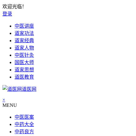
欢迎光临！
登录
中医讲座
道家功法
道家经典
道家人物
中医针灸
国医大师
道家思想
道医教育
道医网
×
MENU
中医医案
中药大全
中药良方