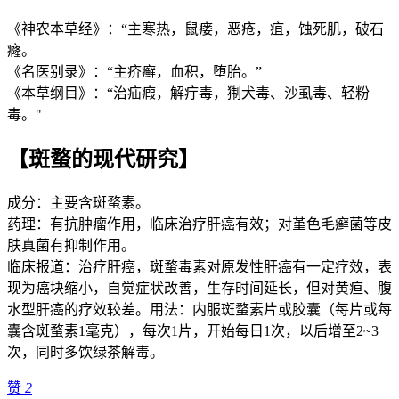
《神农本草经》：“主寒热，鼠瘘，恶疮，疽，蚀死肌，破石
癃。
《名医别录》：“主疥癣，血积，堕胎。”
《本草纲目》：“治疝瘕，解疔毒，猘犬毒、沙虱毒、轻粉
毒。"
【斑蝥的现代研究】
成分：主要含斑蝥素。
药理：有抗肿瘤作用，临床治疗肝癌有效；对堇色毛癣菌等皮
肤真菌有抑制作用。
临床报道：治疗肝癌，斑蝥毒素对原发性肝癌有一定疗效，表
现为癌块缩小，自觉症状改善，生存时间延长，但对黄疸、腹
水型肝癌的疗效较差。用法：内服斑蝥素片或胶囊（每片或每
囊含斑蝥素1毫克），每次1片，开始每日1次，以后增至2~3
次，同时多饮绿茶解毒。
赞
2