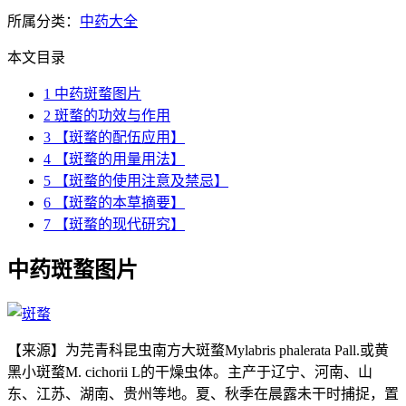
所属分类：
中药大全
本文目录
1
中药斑蝥图片
2
斑蝥的功效与作用
3
【斑蝥的配伍应用】
4
【斑蝥的用量用法】
5
【斑蝥的使用注意及禁忌】
6
【斑蝥的本草摘要】
7
【斑蝥的现代研究】
中药斑蝥图片
【来源】为芫青科昆虫南方大斑蝥Mylabris phalerata Pall.或黄
黑小斑蝥M. cichorii L的干燥虫体。主产于辽宁、河南、山
东、江苏、湖南、贵州等地。夏、秋季在晨露未干时捕捉，置