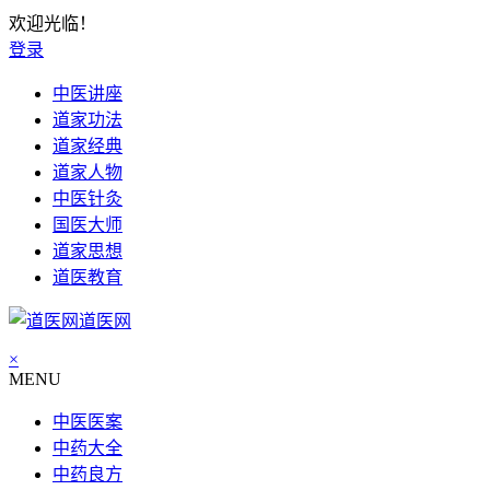
欢迎光临！
登录
中医讲座
道家功法
道家经典
道家人物
中医针灸
国医大师
道家思想
道医教育
道医网
×
MENU
中医医案
中药大全
中药良方