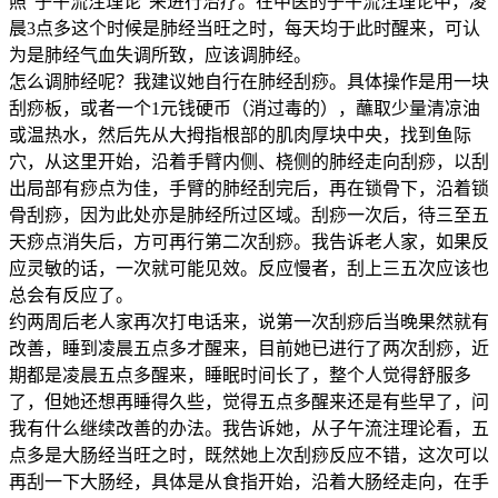
照“子午流注理论”来进行治疗。在中医的子午流注理论中，凌
晨3点多这个时候是肺经当旺之时，每天均于此时醒来，可认
为是肺经气血失调所致，应该调肺经。
怎么调肺经呢？我建议她自行在肺经刮痧。具体操作是用一块
刮痧板，或者一个1元钱硬币（消过毒的），蘸取少量清凉油
或温热水，然后先从大拇指根部的肌肉厚块中央，找到鱼际
穴，从这里开始，沿着手臂内侧、桡侧的肺经走向刮痧，以刮
出局部有痧点为佳，手臂的肺经刮完后，再在锁骨下，沿着锁
骨刮痧，因为此处亦是肺经所过区域。刮痧一次后，待三至五
天痧点消失后，方可再行第二次刮痧。我告诉老人家，如果反
应灵敏的话，一次就可能见效。反应慢者，刮上三五次应该也
总会有反应了。
约两周后老人家再次打电话来，说第一次刮痧后当晚果然就有
改善，睡到凌晨五点多才醒来，目前她已进行了两次刮痧，近
期都是凌晨五点多醒来，睡眠时间长了，整个人觉得舒服多
了，但她还想再睡得久些，觉得五点多醒来还是有些早了，问
我有什么继续改善的办法。我告诉她，从子午流注理论看，五
点多是大肠经当旺之时，既然她上次刮痧反应不错，这次可以
再刮一下大肠经，具体是从食指开始，沿着大肠经走向，在手