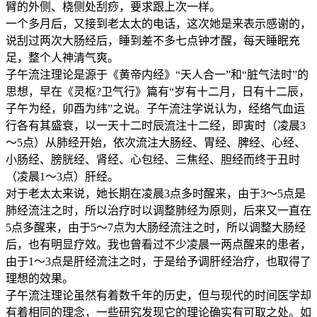
臂的外侧、桡侧处刮痧，要求跟上次一样。
一个多月后，又接到老太太的电话，这次她是来表示感谢的，
说刮过两次大肠经后，睡到差不多七点钟才醒，每天睡眠充
足，整个人神清气爽。
子午流注理论是源于《黄帝内经》“天人合一”和“脏气法时”的
思想，早在《灵枢?卫气行》篇有“岁有十二月，日有十二辰，
子午为经，卯酉为纬”之说。子午流注学说认为，经络气血运
行各有其盛衰，以一天十二时辰流注十二经，即寅时（凌晨3
～5点）从肺经开始，依次流注大肠经、胃经、脾经、心经、
小肠经、膀胱经、肾经、心包经、三焦经、胆经而终于丑时
（凌晨1～3点）肝经。
对于老太太来说，她长期在凌晨3点多时醒来，由于3～5点是
肺经流注之时，所以治疗时以调整肺经为原则，后来又一直在
5点多醒来，由于5～7点为大肠经流注之时，所以调整大肠经
后，也有明显疗效。我也曾看过不少凌晨一两点醒来的患者，
由于1～3点是肝经流注之时，于是给予调肝经治疗，也取得了
理想的效果。
子午流注理论虽然有着数千年的历史，但与现代的时间医学却
有着相同的理念，一些研究发现它的理论确实有可取之处。如