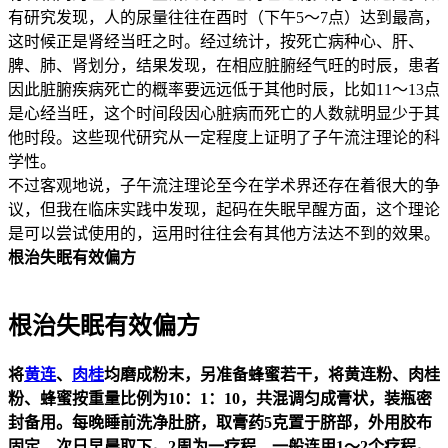
有研究发现，人的尿量往往在酉时（下午5～7点）达到最高，
这时候正是肾经当旺之时。经过统计，按死亡病种心、肝、
脾、肺、肾划分，结果发现，在相应脏腑经气旺的时辰，患者
因此脏腑疾病死亡的概率要远远低于其他时辰，比如11～13点
是心经当旺，这个时间段因心脏病而死亡的人数就明显少于其
他时段。这些现代研究从一定程度上证明了子午流注理论的科
学性。
不过客观地说，子午流注理论至今在学术界还存在着很大的争
议，但我在临床实践中发现，起码在失眠早醒方面，这个理论
是可以尝试使用的，运用时往往会有其他方法达不到的效果。
根治失眠有效偏方
根治失眠有效偏方
将
黄连
、
肉桂
均磨成粉末，另准备蜂蜜若干，将黄连粉、肉桂
粉、蜂蜜按重量比例为10：1：10，共混调匀成膏状，装瓶密
封备用。每晚睡前洗净肚脐，取膏药5克置于脐部，外用胶布
固定，次日早晨取下。2周为一疗程，一般连用1～2个疗程。