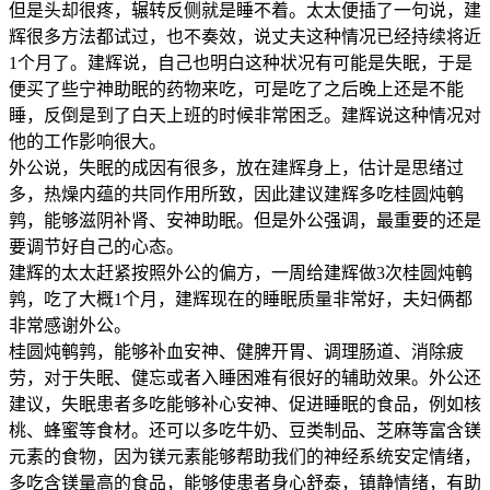
但是头却很疼，辗转反侧就是睡不着。太太便插了一句说，建
辉很多方法都试过，也不奏效，说丈夫这种情况已经持续将近
1个月了。建辉说，自己也明白这种状况有可能是失眠，于是
便买了些宁神助眠的药物来吃，可是吃了之后晚上还是不能
睡，反倒是到了白天上班的时候非常困乏。建辉说这种情况对
他的工作影响很大。
外公说，失眠的成因有很多，放在建辉身上，估计是思绪过
多，热燥内蕴的共同作用所致，因此建议建辉多吃桂圆炖鹌
鹑，能够滋阴补肾、安神助眠。但是外公强调，最重要的还是
要调节好自己的心态。
建辉的太太赶紧按照外公的偏方，一周给建辉做3次桂圆炖鹌
鹑，吃了大概1个月，建辉现在的睡眠质量非常好，夫妇俩都
非常感谢外公。
桂圆炖鹌鹑，能够补血安神、健脾开胃、调理肠道、消除疲
劳，对于失眠、健忘或者入睡困难有很好的辅助效果。外公还
建议，失眠患者多吃能够补心安神、促进睡眠的食品，例如核
桃、蜂蜜等食材。还可以多吃牛奶、豆类制品、芝麻等富含镁
元素的食物，因为镁元素能够帮助我们的神经系统安定情绪，
多吃含镁量高的食品，能够使患者身心舒泰，镇静情绪，有助