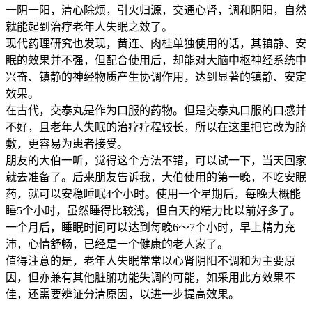
一阴一阳，清心除烦，引火归源，交通心肾，调和阴阳，自然
就能起到治疗老年人失眠之效了。
现代药理研究也发现，黄连、肉桂单独使用的话，其镇静、安
眠的效果并不强，但配合使用后，却能对大脑中枢神经系统中
兴奋、镇静的神经物质产生协调作用，达到显著的镇静、安定
效果。
在古代，交泰丸是作为口服的药物。但是交泰丸口服的口感并
不好，且老年人失眠的治疗疗程较长，所以在这里把它改为脐
敷，更容易为患者接受。
朋友的大伯一听，觉得这个方法不错，可以试一下，当天回家
就去准备了。后来朋友告诉我，大伯使用的第一晚，不吃安眠
药，就可以安稳睡眠4个小时。使用一个星期后，每晚大概能
睡5个小时，虽然睡得比较浅，但白天的精力比以前好多了。
一个月后，睡眠时间可以达到每晚6～7个小时，早上精力充
沛，心情舒畅，已经是一个健康的老人家了。
值得注意的是，老年人失眠常常以心肾阴阳不调和为主要原
因，但亦兼有其他脏腑功能失调的可能，如采用此方效果不
佳，还需要辨证分清原因，以进一步提高效果。