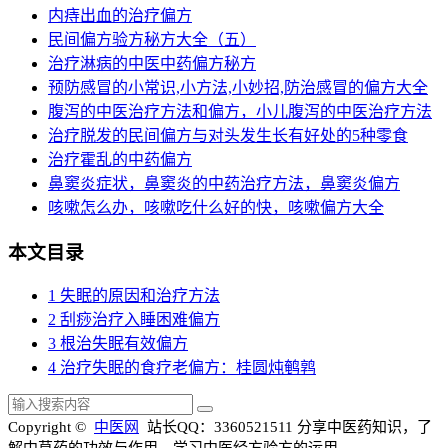
内痔出血的治疗偏方
民间偏方验方秘方大全（五）
治疗淋病的中医中药偏方秘方
预防感冒的小常识,小方法,小妙招,防治感冒的偏方大全
腹泻的中医治疗方法和偏方，小儿腹泻的中医治疗方法
治疗脱发的民间偏方与对头发生长有好处的5种零食
治疗霍乱的中药偏方
鼻窦炎症状，鼻窦炎的中药治疗方法，鼻窦炎偏方
咳嗽怎么办，咳嗽吃什么好的快，咳嗽偏方大全
本文目录
1
失眠的原因和治疗方法
2
刮痧治疗入睡困难偏方
3
根治失眠有效偏方
4
治疗失眠的食疗老偏方：桂圆炖鹌鹑
Copyright ©
中医网
站长QQ：3360521511
分享中医药知识，了