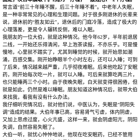
常言道“前三十年睡不醒，后三十年睡不着”。中老年人失眠，
是一种非常常见的心理和生理问题。对于很多刚退休的长辈来
说，退休前的“胜友如云”，退休后的门庭冷落，造成了极大的
心理落差，更是令人辗转反侧，难以入眠。
我朋友的一位大伯，就是这种情况。他今年62岁，半年前退居
二线，一开始还乐得清闲，早上泡茶读报，不亦乐乎。可是慢
慢地，心里就不踏实了，尤其到睡觉的时候，就开始思如潮
涌，百感交集。刚开始睁眼半个小时左右，还可以入睡；可到
了后来，情况越来越严重，几乎彻夜难眠。后来他吃起了安眠
药，刚开始每次吃一片，就可以入睡。可后来就算吃两三片，
也只能睡两三个小时。由于夜晚失眠，白天就变得很困倦，但
就是如此，仍然是难以睡眠。朋友知道这种情况后，就带大伯
来找我，看我有没有什么办法。
我仔细听完情况后，就对他们说，中医认为，失眠是“阴阳失
调”造成的结果。大伯年事已高，容易肾气亏虚，体内阴虚，
又加上思虑过度，心火亢盛，这样一来，就会阴虚阳亢，阴阳
失调，自然容易失眠了。
大伯一听，就忧心忡忡地说，他现在吃安眠药，已经不管用