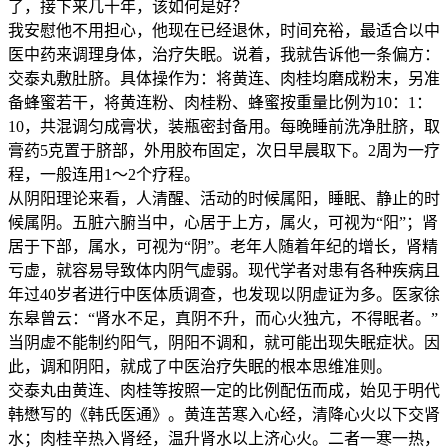
了，接下来几十年，该如何是好？
我安慰他不用担心，他现在已经退休，时间充裕，最适合以中
医中药来调理身体，治疗失眠。说着，我就告诉他一条偏方：
交泰丸敷肚脐。具体操作为：将黄连、肉桂均磨成粉末，另准
备蜂蜜若干，将黄连粉、肉桂粉、蜂蜜按重量比例为10：1：
10，共混调匀成膏状，装瓶密封备用。每晚睡前洗净肚脐，取
膏药5克置于脐部，外用胶布固定，次日早晨取下。2周为一疗
程，一般连用1～2个疗程。
从阴阳理论来看，人清醒、活动的时候属阳，睡眠、静止的时
候属阴。五脏六腑当中，心居于上方，属火，可视为“阳”；肾
居于下部，属水，可视为“阴”。老年人随着年纪的增长，肾精
亏虚，就容易导致体内阴气虚弱。现代学者对患有各种疾病且
年过40岁者进行中医体质调查，也发现以阴虚证为多。医家徐
东皋曾云：“肾水不足，真阴不升，而心火独亢，不得眠者。”
当阴虚不能制约阳气，阴阳不调和，就可能出现失眠症状。因
此，调和阴阳，就成了中医治疗失眠的根本思维准则。
交泰丸由黄连、肉桂等按照一定的比例配伍而成，始见于明代
韩懋写的《韩氏医通》。黄连苦寒入心经，清降心火以下交肾
水；肉桂辛热入肾经，温升肾水以上济心火。二者一寒一热，