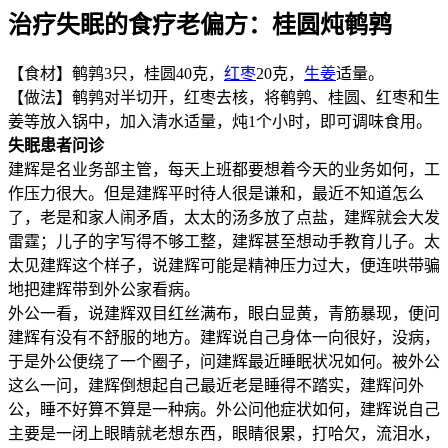
治疗失眠的食疗老偏方：桂圆炖鹌鹑
【食材】鹌鹑3只，桂圆40克，
红枣
20克，
生姜
适量。
【做法】鹌鹑对半切开，红枣去核，将鹌鹑、桂圆、红枣和生
姜等放入锅中，加入清水适量，炖1个小时，即可调味食用。
失眠患者问诊
建辉是名业务部主管，每天上班都要想着今天的业务如何，工
作压力很大。但是建辉平时待人很是谦和，最近不知道怎么
了，老是和家人闹矛盾，太太的汤多放了点盐，建辉就会大发
雷霆；儿子的字写得不够工整，建辉甚至想动手教育儿子。太
太见建辉这个样子，说建辉可能是精神压力过大，便连哄带骗
地把建辉带到外公家看病。
外公一看，说建辉双目红丝满布，眼白显黄，青筋暴现，便问
建辉有没有不舒服的地方。建辉说自己身体一向很好，没病，
于是外公便绕了一个圈子，问建辉最近睡眠状况如何。被外公
这么一问，建辉倒想起自己最近老是睡得不踏实，建辉问外
公，睡不好算不算是一种病。外公问他症状如何，建辉说自己
主要是一闭上眼睛就老想东西，眼睛很累，打哈欠，流泪水，