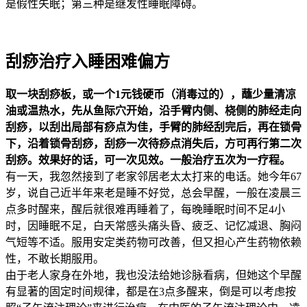
是假性失眠；第三种是继发性睡眠障碍。
刮痧治疗入睡困难偏方
取一块刮痧板，或一个1元钱硬币（消毒过的），蘸少量清凉
油或温热水，先从鱼际穴开始，沿手臂内侧、桡侧的肺经走向
刮痧，以刮出局部有痧点为佳，手臂的肺经刮完后，再在锁骨
下，沿着锁骨刮痧，刮痧一次待痧点消失后，方可再行第二次
刮痧。效果好的话，可一次见效。一般治疗五次为一疗程。
有一天，我忽然接到了老家邻居老太太打来的电话。她今年67
岁，说自己近半年来老是睡不好觉，总会早醒，一般在凌晨三
点多时醒来，醒后就很难再睡着了，每晚睡眠时间不足4小
时，因睡眠不足，白天常感头痛头昏、疲乏、记忆减退、胸闷
气短等不适。服用安定类药物可改善，但又担心产生药物依赖
性，不敢长期服用。
由于老人家身在外地，我也没法给她诊脉看病，但她这个早醒
有显著的固定时间规律，都是在3点多醒来，倒是可以考虑按