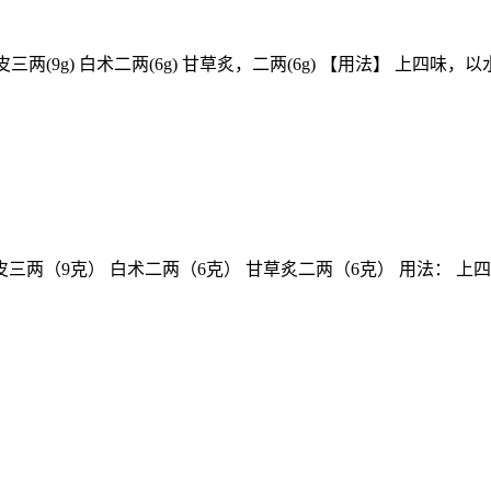
三两(9g) 白术二两(6g) 甘草炙，二两(6g) 【用法】 上四味
皮三两（9克） 白术二两（6克） 甘草炙二两（6克） 用法： 上