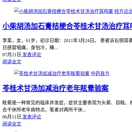
经方论
小柴胡汤加石膏桔梗合苓桂术甘汤治疗耳
李某，女，61岁，初诊日期：2011年3月24日。 患者诉
日感冒咽痛，身怕冷，睡...
07月21日
发表评论
阅读全文
中药良方
苓桂术甘汤加减治疗老年眩晕验案
眩晕是一种常见的临床并发症，症状主要表现为头晕、目眩、
合干休所老年病特点，笔者对两所干休...
06月11日
发表评论
阅读全文