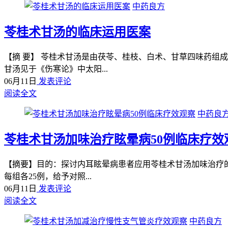
中药良方
苓桂术甘汤的临床运用医案
【摘 要】 苓桂术甘汤是由茯苓、桂枝、白术、甘草四味药组成
甘汤见于《伤寒论》中太阳...
06月11日
发表评论
阅读全文
中药良
苓桂术甘汤加味治疗眩晕病50例临床疗效
【摘要】目的：探讨内耳眩晕病患者应用苓桂术甘汤加味治疗的临
每组各25例，给予对照...
06月11日
发表评论
阅读全文
中药良方