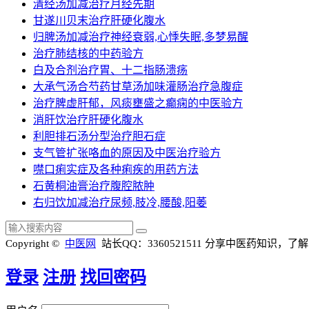
清经汤加减治疗月经先期
甘遂川贝末治疗肝硬化腹水
归脾汤加减治疗神经衰弱,心悸失眠,多梦易醒
治疗肺结核的中药验方
白及合剂治疗胃、十二指肠溃疡
大承气汤合芍药甘草汤加味灌肠治疗急腹症
治疗脾虚肝郁，风痰壅盛之癫痫的中医验方
消肝饮治疗肝硬化腹水
利胆排石汤分型治疗胆石症
支气管扩张咯血的原因及中医治疗验方
噤口痢实症及各种痢疾的用药方法
石黄桐油膏治疗腹腔脓肿
右归饮加减治疗尿频,肢冷,腰酸,阳萎
Copyright ©
中医网
站长QQ：3360521511
分享中医药知识，了解
登录
注册
找回密码