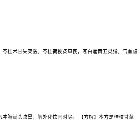
，苓桂术甘失笑医。苓桂荷梗炙草芪，苍白蒲黄五灵脂。气血虚
，气冲胸满头眩晕，解外化饮同时除。 【方解】本方是桂枝甘草