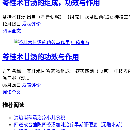
苓桂术甘汤的组成，功效与作用
苓桂术甘汤 出自《金匮要略》 【组成】 茯苓四两(12g) 桂枝去皮
12月19日
发表评论
阅读全文
中药良方
苓桂术甘汤的功效与作用
方剂名称： 苓桂术甘汤 药物组成： 茯苓四两（12克） 桂枝去
温三服（现...
06月28日
发表评论
阅读全文
推荐阅读
清热消积汤治疗小儿食积
四逆散合茵陈四苓汤加味治疗早期肝硬变（无腹水期）