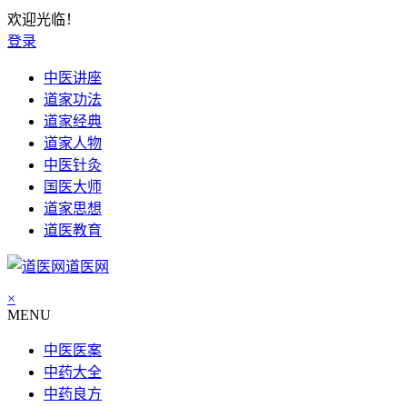
欢迎光临！
登录
中医讲座
道家功法
道家经典
道家人物
中医针灸
国医大师
道家思想
道医教育
道医网
×
MENU
中医医案
中药大全
中药良方