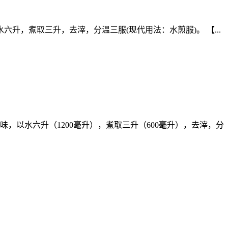
，以水六升，煮取三升，去滓，分温三服(现代用法：水煎服)。 【...
四味，以水六升（1200毫升），煮取三升（600毫升），去滓，分