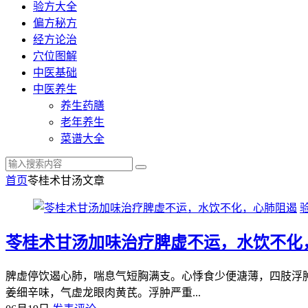
验方大全
偏方秘方
经方论治
穴位图解
中医基础
中医养生
养生药膳
老年养生
菜谱大全
首页
苓桂术甘汤
文章
苓桂术甘汤加味治疗脾虚不运，水饮不化
脾虚停饮遏心肺，喘息气短胸满支。心悸食少便溏薄，四肢浮
姜细辛味，气虚龙眼肉黄芪。浮肿严重...