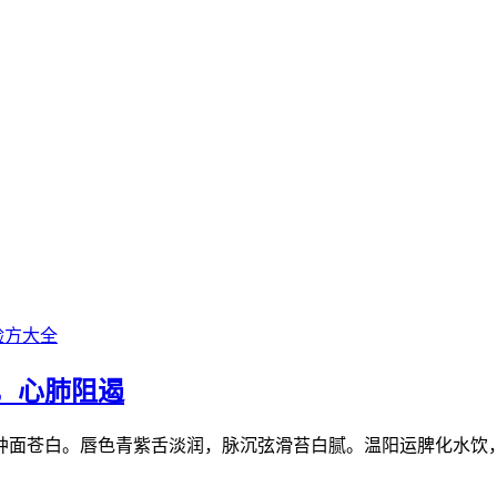
验方大全
，心肺阻遏
肿面苍白。唇色青紫舌淡润，脉沉弦滑苔白腻。温阳运脾化水饮