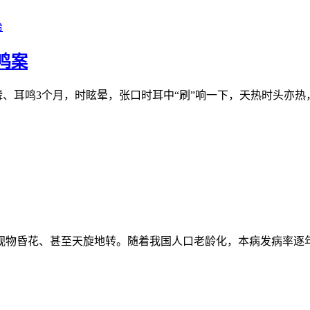
治
鸣案
右侧耳聋、耳鸣3个月，时眩晕，张口时耳中“刷”响一下，天热时头
视物昏花、甚至天旋地转。随着我国人口老龄化，本病发病率逐