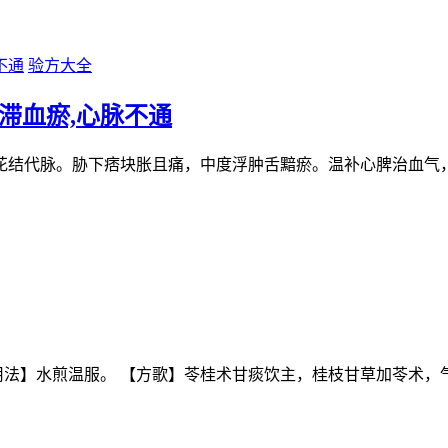
验方大全
滞血瘀,心脉不通
花结代脉。胁下痞块胀且痛，中度浮肿舌黯瘀。温补心脾治血气
【用法】水煎温服。 【方歌】苓桂术甘痰饮主，桂枝甘草加苓术