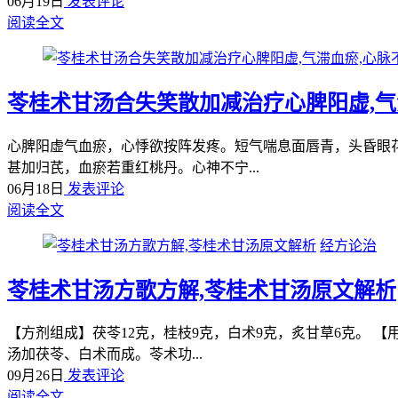
06月19日
发表评论
阅读全文
苓桂术甘汤合失笑散加减治疗心脾阳虚,气
心脾阳虚气血瘀，心悸欲按阵发疼。短气喘息面唇青，头昏眼
甚加归芪，血瘀若重红桃丹。心神不宁...
06月18日
发表评论
阅读全文
经方论治
苓桂术甘汤方歌方解,苓桂术甘汤原文解析
【方剂组成】茯苓12克，桂枝9克，白术9克，炙甘草6克。 
汤加茯苓、白术而成。苓术功...
09月26日
发表评论
阅读全文