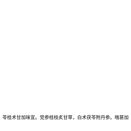
，苓桂术甘加味宜。党参桂枝炙甘草，白术茯苓附丹参。喘甚加