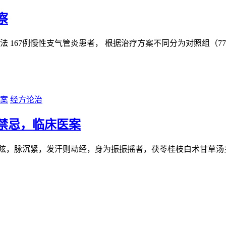
察
法 167例慢性支气管炎患者， 根据治疗方案不同分为对照组（7
经方论治
禁忌，临床医案
眩，脉沉紧，发汗则动经，身为振振摇者，茯苓桂枝白术甘草汤主之