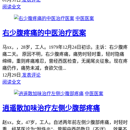
阅读全文
中医医案
右少腹疼痛的中医治疗医案
马xx，，28岁，工人。1979年12月24日初诊。主诉：右少腹疼
痛二天。 原因不明，右少腹疼痛，痛势时轻时重，轻时隐痛
绵绵，重则疼痛难忍，曾经西医检查，无阑尾炎征象。现在疼
痛仍作，痛势未减，食欲欠佳...
12月29日
发表评论
阅读全文
中医医案
逍遥散加味治疗左侧少腹部疼痛
赵xx，女，47岁，工人。自述两年前左侧少腹部疼痛，时轻时
重，经某医诊为“附件炎”。曾服中西药数日（不详），效果不