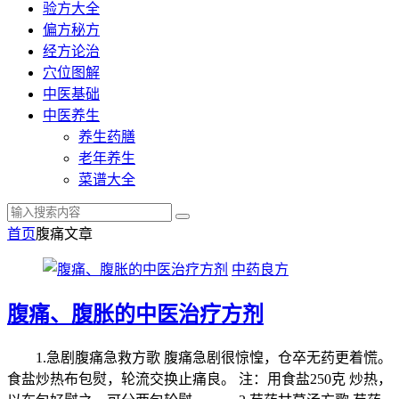
验方大全
偏方秘方
经方论治
穴位图解
中医基础
中医养生
养生药膳
老年养生
菜谱大全
首页
腹痛
文章
中药良方
腹痛、腹胀的中医治疗方剂
1.急剧腹痛急救方歌 腹痛急剧很惊惶，仓卒无药更着慌。
食盐炒热布包熨，轮流交换止痛良。 注：用食盐250克 炒热，