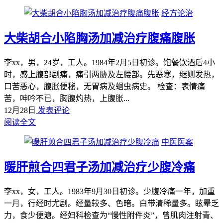
经方论治
大柴胡合小陷胸汤加减治疗腹痛腹胀
李xx，男，24岁，工人。1984年2月5日初诊。饱餐饮酒后4小
时，感上腹部剧痛，痛引两胁及左腰部。先恶寒，继则发热，
口苦恶心，腹胀便秘，无胃病及蛔虫病史。 检查：表情痛
苦，呻吟不已，胸腹灼热，上腹胀...
12月28日
发表评论
阅读全文
中医医案
暖肝煎合四君子汤加减治疗少腹冷痛
李xx，女，工人。1983年9月30日初诊。少腹冷痛一年，加重
一月，行经时尤剧。经量较多、色暗。白带清稀量多。眩晕乏
力，食少便溏。经妇科检查为“慢性附件炎”，曾肌肉注射青、