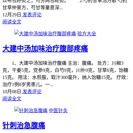
以布包好熨之，可分两包轮熨。 2.芍药甘草汤方歌 芍药
甘草仲景方，芍甘等量意深...
12月29日
发表评论
阅读全文
验方大全
大建中汤加味治疗腹部疼痛
1、大建中汤加味治疗腹痛 主治：腹痛。 处方：川椒3
克，干姜5克，党参9克，白芍9克，川朴9克，甘草6克，饴糖
15克。 用法：水煎服，取汁300毫升，纳入饴糖15克。 疗效：
治疗1例8岁男患儿。一...
10月08日
发表评论
阅读全文
中医针灸
针刺治急腹痛