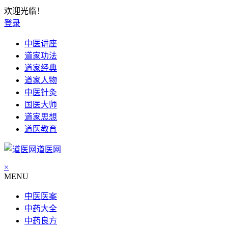
欢迎光临！
登录
中医讲座
道家功法
道家经典
道家人物
中医针灸
国医大师
道家思想
道医教育
道医网
×
MENU
中医医案
中药大全
中药良方