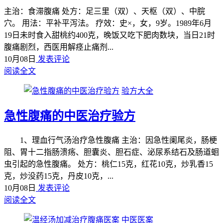
主治：食滞腹痛 处方：足三里（双）、天枢（双）、中脘
穴。 用法：平补平泻法。 疗效：史×，女，9岁。1989年6月
19日未时食入甜桃约400克，晚饭又吃下肥肉数块，当日21时
腹痛剧烈，西医用解痉止痛剂...
10月08日
发表评论
阅读全文
验方大全
急性腹痛的中医治疗验方
1、理血行气汤治疗急性腹痛 主治：因急性阑尾炎，肠梗
阻、胃十二指肠溃疡、胆囊炎、胆石症、泌尿系结石及肠道蛔
虫引起的急性腹痛。 处方：桃仁15克，红花10克，炒乳香15
克，炒没药15克，丹皮10克，...
10月08日
发表评论
阅读全文
中医医案