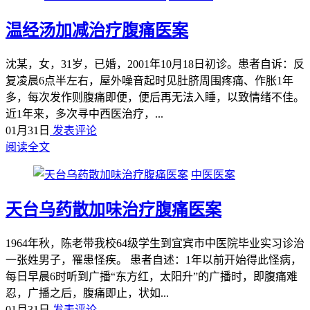
温经汤加减治疗腹痛医案
沈某，女，31岁，已婚，2001年10月18日初诊。患者自诉：反
复凌晨6点半左右，屋外噪音起时见肚脐周围疼痛、作胀1年
多，每次发作则腹痛即便，便后再无法入睡，以致情绪不佳。
近1年来，多次寻中西医治疗，...
01月31日
发表评论
阅读全文
中医医案
天台乌药散加味治疗腹痛医案
1964年秋，陈老带我校64级学生到宜宾市中医院毕业实习诊治
一张姓男子，罹患怪疾。 患者自述：1年以前开始得此怪病，
每日早晨6时听到广播“东方红，太阳升”的广播时，即腹痛难
忍，广播之后，腹痛即止，状如...
01月31日
发表评论