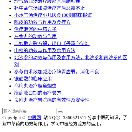
理气活血汤治疗腹部术后肠粘连
补中益气汤加减治疗产后恶露不止
小承气汤治疗小儿厌食100例临床报道
陈皮的功效与作用及食疗方
治疗泄泻的中药方子
左金丸的功效与作用
二妙散方歌方解，出自《丹溪心法》
山楂的功效与作用及食用方法
北沙参的功效与作用及食用方法，北沙参和南沙参的区
别
参苓白术散加减治疗脾胃虚弱，消化不良
银翘散的临床应用
乌梅丸治疗胆道蛔虫
疮痈收口期的治疗验方
良附丸治疗胃脘痛的有效性及安全性
Copyright ©
中医网
站长QQ：3360521511
分享中医药知识，了
解中草药的功效与作用，学习中医经方验方的运用。