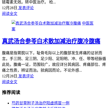
链霉素无效。转中医治疗。 检...
12月28日
发表评论
阅读全文
中医医
案
真武汤合参苓白术散加减治疗腹冷腹痛
腹痛是指胃脘以下，耻骨毛际以上的腹部发生疼痛的证状而
言。手三阴、足三阴、足少阳、足阳明、冲、任、带等经脉循
此处。腹痛一证，范围较广，故应详分其病因、疼痛部位、疼
痛之性质，辨证而治。就病因而论，不论外感...
12月28日
发表评论
阅读全文
推荐阅读
芍药甘草附子汤治疗阳虚感冒一例