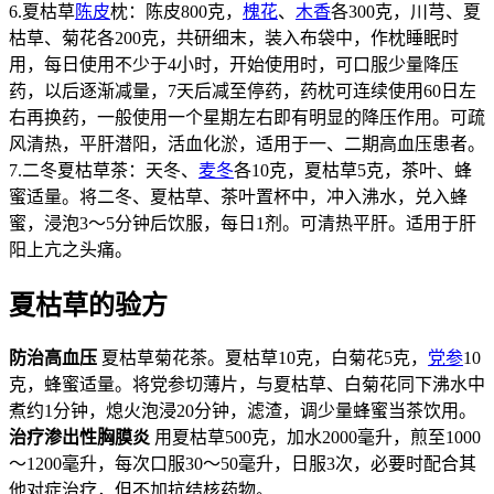
6.夏枯草
陈皮
枕：陈皮800克，
槐花
、
木香
各300克，川芎、夏
枯草、菊花各200克，共研细末，装入布袋中，作枕睡眠时
用，每日使用不少于4小时，开始使用时，可口服少量降压
药，以后逐渐减量，7天后减至停药，药枕可连续使用60日左
右再换药，一般使用一个星期左右即有明显的降压作用。可疏
风清热，平肝潜阳，活血化淤，适用于一、二期高血压患者。
7.二冬夏枯草茶：天冬、
麦冬
各10克，夏枯草5克，茶叶、蜂
蜜适量。将二冬、夏枯草、茶叶置杯中，冲入沸水，兑入蜂
蜜，浸泡3～5分钟后饮服，每日1剂。可清热平肝。适用于肝
阳上亢之头痛。
夏枯草的验方
防治高血压
夏枯草菊花茶。夏枯草10克，白菊花5克，
党参
10
克，蜂蜜适量。将党参切薄片，与夏枯草、白菊花同下沸水中
煮约1分钟，熄火泡浸20分钟，滤渣，调少量蜂蜜当茶饮用。
治疗渗出性胸膜炎
用夏枯草500克，加水2000毫升，煎至1000
～1200毫升，每次口服30～50毫升，日服3次，必要时配合其
他对症治疗，但不加抗结核药物。