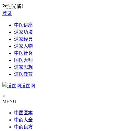
欢迎光临！
登录
中医讲座
道家功法
道家经典
道家人物
中医针灸
国医大师
道家思想
道医教育
道医网
×
MENU
中医医案
中药大全
中药良方