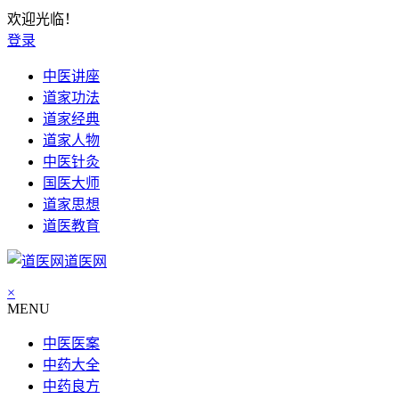
欢迎光临！
登录
中医讲座
道家功法
道家经典
道家人物
中医针灸
国医大师
道家思想
道医教育
道医网
×
MENU
中医医案
中药大全
中药良方