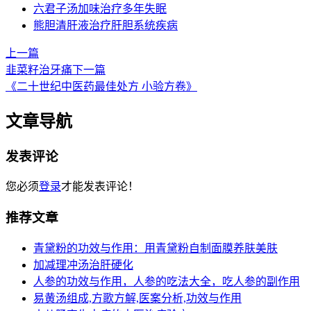
六君子汤加味治疗多年失眠
熊胆清肝液治疗肝胆系统疾病
上一篇
韭菜籽治牙痛
下一篇
《二十世纪中医药最佳处方 小验方卷》
文章导航
发表评论
您必须
登录
才能发表评论！
推荐文章
青黛粉的功效与作用：用青黛粉自制面膜养肤美肤
加减理冲汤治肝硬化
人参的功效与作用，人参的吃法大全，吃人参的副作用
易黄汤组成,方歌方解,医案分析,功效与作用