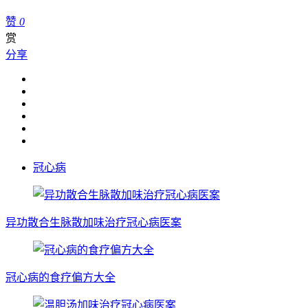
赞
0
赏
分享
冠心病
异功散合生脉散加味治疗冠心病医案
冠心病的食疗偏方大全