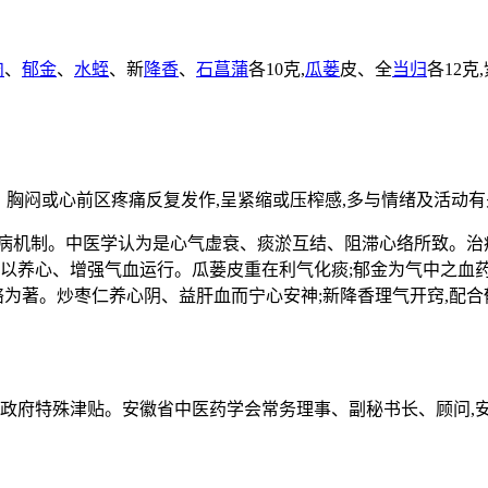
肉
、
郁金
、
水蛭
、新
降香
、
石菖蒲
各10克,
瓜蒌
皮、全
当归
各12克
慌、胸闷或心前区疼痛反复发作,呈紧缩或压榨感,多与情绪及活动
发病机制。中医学认为是心气虚衰、痰淤互结、阻滞心络所致。治
以养心、增强气血运行。瓜蒌皮重在利气化痰;郁金为气中之血药
络为著。炒枣仁养心阴、益肝血而宁心安神;新降香理气开窍,配
国务院政府特殊津贴。安徽省中医药学会常务理事、副秘书长、顾问