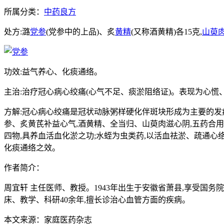
所属分类：
中药良方
处方:潞
党参
(党参中的上品)、炙
黄精
(又称酒黄精)各15克,
山萸
功效:益气养心、化痰通络。
主治:治疗冠心病心绞痛(心气不足、痰淤阻络证)。表现为心
方解:冠心病心绞痛是冠状动脉粥样硬化伴斑块形成为主要的
参、炙黄芪补益心气,酒黄精、全当归、山萸肉滋心阴,五药合用
四物,具养血活血化淤之功;水蛭为虫类药,以活血祛淤、疏通心
化痰通络之效。
作者简介：
周宜轩 主任医师、教授。1943年出生于安徽省萧县,享受
床、教学、科研40余年,擅长诊治心血管方面的疾病。
本文来源：家庭医药杂志