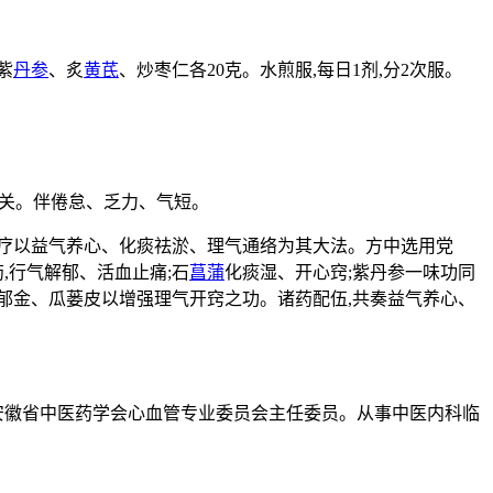
,紫
丹参
、炙
黄芪
、炒枣仁各20克。水煎服,每日1剂,分2次服。
有关。伴倦怠、乏力、气短。
疗以益气养心、化痰祛淤、理气通络为其大法。方中选用党
,行气解郁、活血止痛;石
菖蒲
化痰湿、开心窍;紫丹参一味功同
合郁金、瓜蒌皮以增强理气开窍之功。诸药配伍,共奏益气养心、
,安徽省中医药学会心血管专业委员会主任委员。从事中医内科临