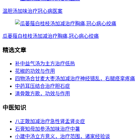
温胆汤加味治疗冠心病医案
瓜蒌薤白桂枝汤加减治疗胸痛,冠心病心绞痛
精选文章
补中益气汤为主方治疗低热
花椒的功效与作用
四物汤合甘麦大枣汤加减治疗神经错乱，右腿痉挛疼痛
中药耳压结合治疗胆石症
清骨散方歌，功效与作用
中医知识
八正散加减治疗急性肾盂肾炎症
石膏知母加参汤加味治疗中暑
小建中汤立方意义，治疗范围，诸家经验谈