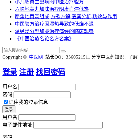
小儿肠寄生虫病的中医治疗验方
六味地黄丸加味治疗阴虚血滞低热
犀角地黄汤组成,方歌方解,医案分析,功效与作用
中医验方治疗因湿热导致的低烧不退
温经汤分型加减治疗痛经的临床观察
《中医治疫名论名方名案》
Copyright ©
中医网
站长QQ：3360521511
分享中医药知识，了解
登录
注册
找回密码
用户名
密码
记住我的登录信息
用户名
电子邮件地址
密码