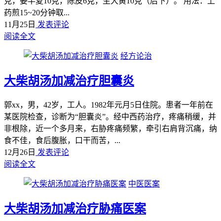
克，姜半夏10克，陈皮6克，生大黄10克（后下）。 用法：上
药煎15~20分钟取...
11月25日
发表评论
阅读全文
经方论治
大柴胡汤加减治疗胆囊炎
郭xx，男，42岁，工人。1982年元月5日住院。患者一年前在
某医院检查，诊断为“胆囊炎”。经中西药治疗，疼痛稍缓，并
非根除，近一个多月来，右胁疼痛频繁，牵引右肩背沉痛，纳
食不佳，食后腹胀，口干而苦，...
12月26日
发表评论
阅读全文
中医医案
大柴胡汤加减治疗胁痛医案