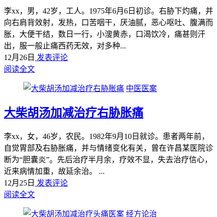
李xx，男，42岁，工人。1975年6月6日初诊。右胁下灼痛，并
向右肩背效射，发热，口苦咽干，厌油腻，恶心呕吐、腹满而
胀，大便干结，数日一行，小溲黄赤，口渴饮冷，痛甚则汗
出，服一般止痛西药无效，对多种...
12月26日
发表评论
阅读全文
中医医案
大柴胡汤加减治疗右胁胀痛
李xx，女，46岁，农民。1982年9月10日就诊。患者两年前，
自觉胃部及右胁胀痛，并与情绪变化有关，曾在许昌某医院诊
断为“胆囊炎”。先后治疗半月余，疗效不显，失去治疗信心，
近来病情加重，故延余治。 ...
12月25日
发表评论
阅读全文
经方论治