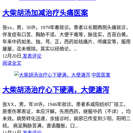
大柴胡汤加减治疗头痛医案
张xx，男，30许。1979年春就诊。患者以长期两侧头痛就诊，
伴发症有口苦、胸胁不适、大便干难等，脉弦实，舌苔白黄。
年来中药如羌、独、芎、芷，西药如祛痛片、颅痛定等，服用
屡屡，迄未根除。其实以经络论，...
12月20日
发表评论
阅读全文
中医医案
大柴胡汤治疗心下硬满，大便溏泻
张XX，男，年30许。1946年就诊。患者系咸阳纺织厂技工，
原患伤寒表证，本应汗解。先用西药，继服中药（不详），均
未效。病势转化迅速，余接诊时，病邪已传变到少阳、阳明二
经。 病呈胸胁苦满，谵语腹胀，口...
11月11日
发表评论