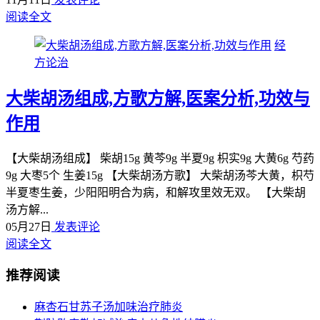
阅读全文
经
方论治
大柴胡汤组成,方歌方解,医案分析,功效与
作用
【大柴胡汤组成】 柴胡15g 黄芩9g 半夏9g 枳实9g 大黄6g 芍药
9g 大枣5个 生姜15g 【大柴胡汤方歌】 大柴胡汤芩大黄，枳芍
半夏枣生姜，少阳阳明合为病，和解攻里效无双。 【大柴胡
汤方解...
05月27日
发表评论
阅读全文
推荐阅读
麻杏石甘苏子汤加味治疗肺炎