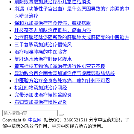
荆防败毒散加减治疗小儿急性结膜炎
崩漏（功能性子宫出血）是什么原因导致的？崩漏的中
医辨证治疗
保和丸加减治疗宿食停滞，脘腹痞胀
桂枝茯苓丸加味治疗低热，瘀血内滞
治疗肝脾经脉瘀阻所致的肝脾肿大或肝硬变的中医验方
三甲复脉汤加减治疗慢惊风
治疗咽喉肿痛的中医验方
复肝逐水汤治疗肝硬化腹水
黄芪桂枝五物汤加减治疗进行性肌营养不良
异功散合百合固金汤加减治疗气虚脾弱型肺结核
中医验方治疗全身各处疼痛，痛如针刺不可忍
桃红四物汤加减治疗闭经
完带汤加味治疗慢性盆腔炎
右归饮加减治疗慢性肾炎
Copyright ©
中医网
站长QQ：3360521511
分享中医药知识，了
解中草药的功效与作用，学习中医经方验方的运用。