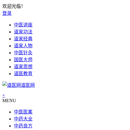
欢迎光临！
登录
中医讲座
道家功法
道家经典
道家人物
中医针灸
国医大师
道家思想
道医教育
道医网
×
MENU
中医医案
中药大全
中药良方