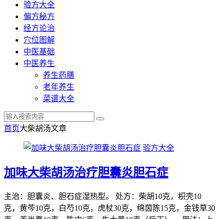
验方大全
偏方秘方
经方论治
穴位图解
中医基础
中医养生
养生药膳
老年养生
菜谱大全
首页
大柴胡汤
文章
验方大全
加味大柴胡汤治疗胆囊炎胆石症
主治：胆囊炎、胆石症湿热型。 处方：柴胡10克，枳壳10
克，黄芩10克，白芍10克，虎杖30克，绵茵陈15克，金钱草30