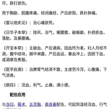
尽，跌打损伤。
用于胸胁、脘腹疼痛，经闭痛经，产后瘀阻，跌扑肿痛。
《雷公炮炙论》：治心痛欲死。
《日华子本草》：除风，治气，暖腰膝，破癥癖，扑损瘀血，
落胎，及暴腰痛。
《开宝本草》：主破血，产后诸病，因血所为者。妇人月经不
调，腹中结块，崩中淋露，产后血运，暴血冲上，因损下血，
或酒摩及煮服。
《医学启源》：治脾胃气结滞不散，主虚劳冷泻，心腹痛，下
气消食。
《纲目》：活血，利气，止痛，通小便。
配伍应用
与
当归
、
莪术
、
五灵脂
、
高良姜
配伍，可起到温经活血、行气