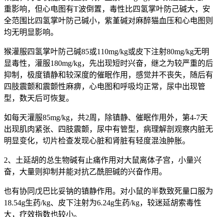
重影响，但心电图有T波倒置，毒性比四氢掌叶防己碱大，安
全范围比四氢掌叶防己碱小，紫堇碱对麻醉猫血压和心电图则
均无明显影响。
猴灌服四氢掌叶防己碱85或110mg/kg或皮下注射80mg/kg无明
显毒性，灌服180mg/kg，先出现短时兴奋，继之为较严重的后
抑制，极度镇静和较深度的催眠作用，感觉并不丧失，随后有
四肢震颤和震颤性麻痹，心电图和呼吸均正常，尿中出现管
型，数天后可恢复。
如每天灌服85mg/kg，共2周，除镇静、催眠作用外，第4-7天
出现肌肉紧张、四肢震颤，尿中有管型，病理解剖观察内脏无
明显变化，切片检查发现心脏和肾脏有轻度混浊肿胀。
2、土延胡的总生物碱有止痛作用对大鼠离体子宫，小量兴
奋，大量则抑制并能对抗乙酰胆碱的兴奋作用。
也有协同戊巴比妥钠的镇静作用。对小鼠的半数致死量口服为
18.54g生药/kg、皮下注射为6.24g生药/kg，较迷延胡索毒性
大，疗效指数也较小。