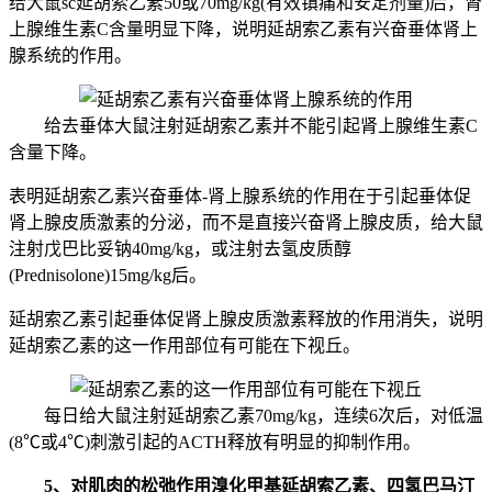
给大鼠sc延胡索乙素50或70mg/kg(有效镇痛和安定剂量)后，肾
上腺维生素C含量明显下降，说明延胡索乙素有兴奋垂体肾上
腺系统的作用。
给去垂体大鼠注射延胡索乙素并不能引起肾上腺维生素C
含量下降。
表明延胡索乙素兴奋垂体-肾上腺系统的作用在于引起垂体促
肾上腺皮质激素的分泌，而不是直接兴奋肾上腺皮质，给大鼠
注射戊巴比妥钠40mg/kg，或注射去氢皮质醇
(Prednisolone)15mg/kg后。
延胡索乙素引起垂体促肾上腺皮质激素释放的作用消失，说明
延胡索乙素的这一作用部位有可能在下视丘。
每日给大鼠注射延胡索乙素70mg/kg，连续6次后，对低温
(8℃或4℃)刺激引起的ACTH释放有明显的抑制作用。
5、对肌肉的松弛作用溴化甲基延胡索乙素、四氢巴马汀