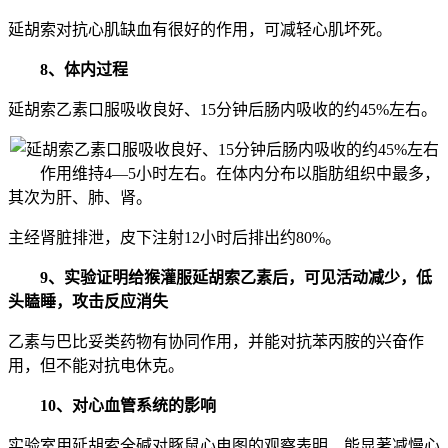
延胡索对抗心肌缺血有很好的作用，可减轻心肌坏死。
8、体内过程
延胡索乙素口服吸收良好、15分钟后肠内吸收的约45%左右。
作用维持4—5小时左右。在体内分布以脂肪组织中最多，
其次为肝、肺、肾。
主经肾脏排泄，皮下注射12小时后排出约80%。
9、实验证明给猴灌服延胡索乙素后，可见活动减少，低
头瞌睡，攻击反应消失
乙素与巴比妥类药物有协同作用，并能对抗苯丙胺的兴奋作
用，但不能对抗电休克。
10、对心血管系统的影响
实验室用延胡索全碱对豚鼠心电图的观察表明、能显著减慢心