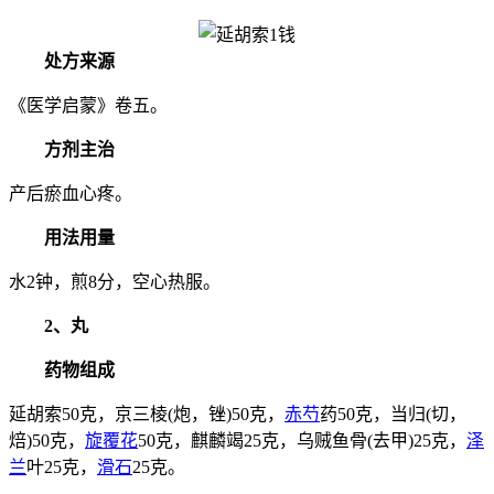
处方来源
《医学启蒙》卷五。
方剂主治
产后瘀血心疼。
用法用量
水2钟，煎8分，空心热服。
2、丸
药物组成
延胡索50克，京三棱(炮，锉)50克，
赤芍
药50克，当归(切，
焙)50克，
旋覆花
50克，麒麟竭25克，乌贼鱼骨(去甲)25克，
泽
兰
叶25克，
滑石
25克。