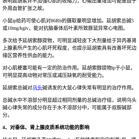
表明延胡索并不加强心肌的收缩力，心输出量增加可能是由于
外周血管扩张之故。
小鼠ip给药可使心肌对86Rb的摄取量明显增加。延胡索总碱5
或10mg/kgiv，能对抗脑垂体后叶素所致豚鼠异常心电图。
多次给予延胡索醇提物，可明显减轻皮下大剂量给于异丙基肾
上腺素所产生的心肌坏死程度，也提示延胡索具有改善坏死边
缘区营养性供血的能力。
对心肌梗塞可能有一定的防治作用。延胡索醇提物ip于小鼠，
可明显提高动物对常压或减压缺氧的耐受能力。
延胡索总碱对
乌头
碱诱发的大鼠心律失常有明显的治疗作用。
总碱水中不溶部分明显超过相同剂量的总碱治疗组，说明乌头
碱心律失常的成分存在于水不溶部分中，可能属于叔胺碱部
分。
4、对垂体、肾上腺皮质系统功能的影响