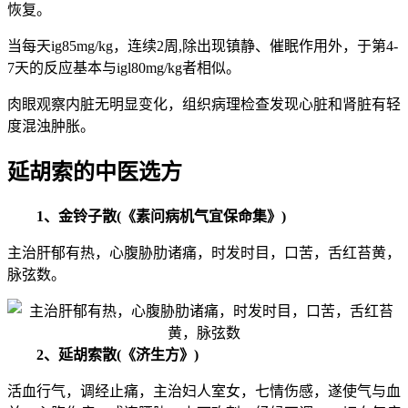
恢复。
当每天ig85mg/kg，连续2周,除出现镇静、催眠作用外，于第4-
7天的反应基本与igl80mg/kg者相似。
肉眼观察内脏无明显变化，组织病理检查发现心脏和肾脏有轻
度混浊肿胀。
延胡索的中医选方
1、金铃子散(《素问病机气宜保命集》)
主治肝郁有热，心腹胁肋诸痛，时发时目，口苦，舌红苔黄，
脉弦数。
2、延胡索散(《济生方》)
活血行气，调经止痛，主治妇人室女，七情伤感，遂使气与血