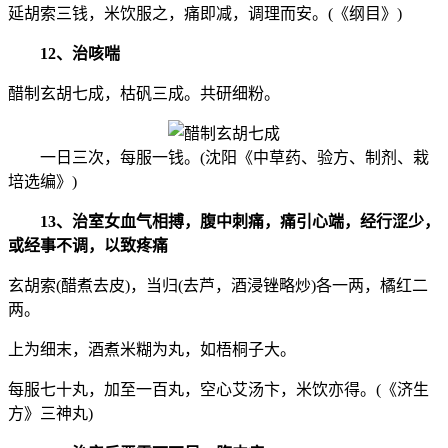
延胡索三钱，米饮服之，痛即减，调理而安。(《纲目》)
12、治咳喘
醋制玄胡七成，枯矾三成。共研细粉。
一日三次，每服一钱。(沈阳《中草药、验方、制剂、栽
培选编》)
13、治室女血气相搏，腹中刺痛，痛引心端，经行涩少，
或经事不调，以致疼痛
玄胡索(醋煮去皮)，当归(去芦，酒浸锉略炒)各一两，橘红二
两。
上为细末，酒煮米糊为丸，如梧桐子大。
每服七十丸，加至一百丸，空心艾汤卞，米饮亦得。(《济生
方》三神丸)