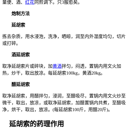
童便、酒、
红花
同煎调下。只3服愈矣。
炮制方法
延胡索
拣去杂质，用水浸泡，洗净，晒晾，润至内外湿度均匀，切片
或打碎。
酒延胡索
取净延胡索片或碎块，加
黄酒
拌匀，闷透，置锅内用文火加
热，炒干，取出放凉。每延胡索100kg，黄酒20kg。
醋延胡索
取净延胡索，用醋拌匀，浸润，至醋吸尽，置锅内用文火炒至
微干，取出，放凉，或取净延胡索，加醋置锅内共煮，至醋吸
净，烘干，取出，放凉。(每延胡索100斤，用醋20斤)。
延胡索的药理作用