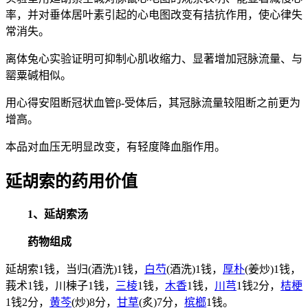
率，并对垂体居叶素引起的心电图改变有拮抗作用，使心律失
常消失。
离体兔心实验证明可抑制心肌收缩力、显著增加冠脉流量、与
罂粟碱相似。
用心得安阻断冠状血管β-受体后，其冠脉流量较阻断之前更为
增高。
本品对血压无明显改变，有轻度降血脂作用。
延胡索的药用价值
1、延胡索汤
药物组成
延胡索1钱，当归(酒洗)1钱，
白芍
(酒洗)1钱，
厚朴
(姜炒)1钱，
莪术1钱，川楝子1钱，
三棱
1钱，
木香
1钱，
川芎
1钱2分，
桔梗
1钱2分，
黄芩
(炒)8分，
甘草
(炙)7分，
槟榔
1钱。