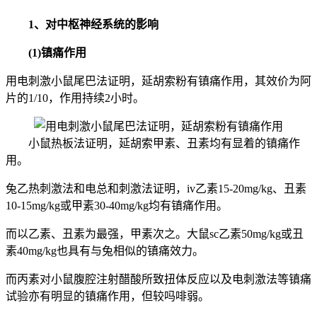
1、对中枢神经系统的影响
(1)镇痛作用
用电刺激小鼠尾巴法证明，延胡索粉有镇痛作用，其效价为阿
片的1/10，作用持续2小时。
小鼠热板法证明，延胡索甲素、丑素均有显着的镇痛作
用。
兔乙热刺激法和电总和刺激法证明，iv乙素15-20mg/kg、丑素
10-15mg/kg或甲素30-40mg/kg均有镇痛作用。
而以乙素、丑素为最强，甲素次之。大鼠sc乙素50mg/kg或丑
素40mg/kg也具有与兔相似的镇痛效力。
而丙素对小鼠腹腔注射醋酸所致扭体反应以及电刺激法等镇痛
试验亦有明显的镇痛作用，但较吗啡弱。