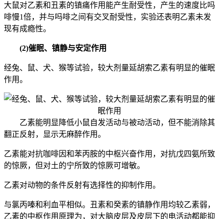
大鼠对乙素和丑素的镇痛作用能产生耐受性，产生的速度比吗
啡慢1倍，并与吗啡之间有交叉耐受性，实验还表明乙素未发
现有成瘾性。
(2)催眠、镇静与安定作用
经兔、鼠、犬、猴等试验，较大剂量延胡索乙素有明显的催眠
作用。
乙素能明显降低小鼠自发活动与被动活动，但不能消除其
翻正反射，显示无麻醉作用。
乙素能对抗咖啡因和苯丙胺的中枢兴奋作用，对抗戊四氨所致
的惊厥，但对土的宁所致的惊厥可增敏。
乙素对动物的条件反射有选择性的抑制作用。
与氯丙嗪和利血平相似。丑素和癸素的镇静作用均较乙素弱，
乙素的中枢作用原理为，对大脑皮层及皮层下的电活动都能抑