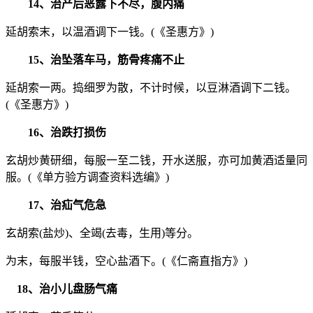
14、治产后恶露下不尽，腹内痛
延胡索末，以温酒调下一钱。(《圣惠方》)
15、治坠落车马，筋骨疼痛不止
延胡索一两。捣细罗为散，不计时候，以豆淋酒调下二钱。
(《圣惠方》)
16、治跌打损伤
玄胡炒黄研细，每服一至二钱，开水送服，亦可加黄酒适量同
服。(《单方验方调查资料选编》)
17、治疝气危急
玄胡索(盐炒)、全竭(去毒，生用)等分。
为末，每服半钱，空心盐酒下。(《仁斋直指方》)
18、治小儿盘肠气痛