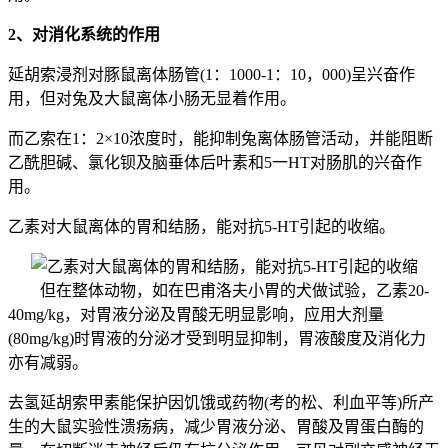
2、对消化系统的作用
延胡索浸剂对豚鼠离体肠管(1：1000-1：10，000)呈兴奋作
用，但对兔及大鼠离体小肠无显着作用。
而乙索在1：2×10浓度时，能抑制兔离体肠管活动，并能阻断
乙酰胆碱、氯化钡及脑垂体后叶素和5一HT对肠肌的兴奋作
用。
乙素对大鼠离体的胃和结肠，能对抗5-HT引起的收缩。
但在整体动物，如在巴甫洛夫小胃的犬做试验，乙素20-
40mg/kg，对胃液分泌及胃酸无明显影响，应用大剂量
(80mg/kg)时胃液的分泌才受到明显抑制，胃液酸度及消化力
亦有减弱。
去氢延胡索甲素能保护因饥饿或药物(考的松、利血平等)所产
生的大鼠实验性溃疡病，减少胃液分泌、胃酸及胃蛋白酶的