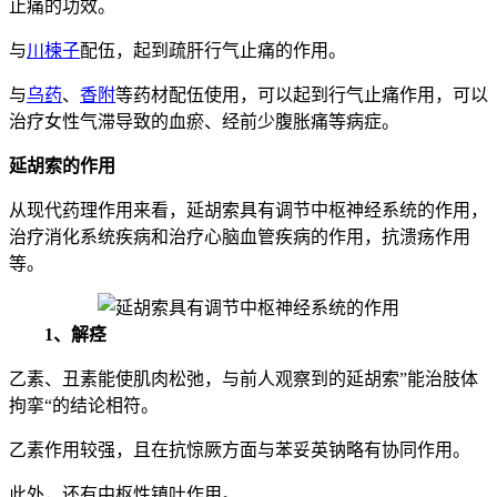
止痛的功效。
与
川楝子
配伍，起到疏肝行气止痛的作用。
与
乌药
、
香附
等药材配伍使用，可以起到行气止痛作用，可以
治疗女性气滞导致的血瘀、经前少腹胀痛等病症。
延胡索的作用
从现代药理作用来看，延胡索具有调节中枢神经系统的作用，
治疗消化系统疾病和治疗心脑血管疾病的作用，抗溃疡作用
等。
1、解痉
乙素、丑素能使肌肉松弛，与前人观察到的延胡索”能治肢体
拘挛“的结论相符。
乙素作用较强，且在抗惊厥方面与苯妥英钠略有协同作用。
此外，还有中枢性镇吐作用。