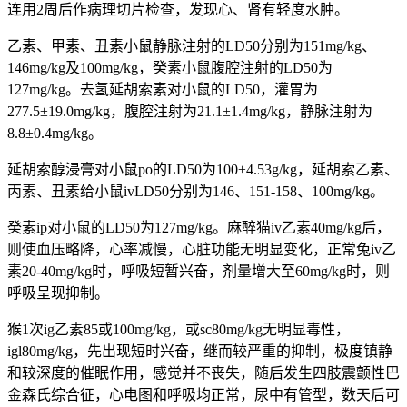
连用2周后作病理切片检查，发现心、肾有轻度水肿。
乙素、甲素、丑素小鼠静脉注射的LD50分别为151mg/kg、
146mg/kg及100mg/kg，癸素小鼠腹腔注射的LD50为
127mg/kg。去氢延胡索素对小鼠的LD50，灌胃为
277.5±19.0mg/kg，腹腔注射为21.1±1.4mg/kg，静脉注射为
8.8±0.4mg/kg。
延胡索醇浸膏对小鼠po的LD50为100±4.53g/kg，延胡索乙素、
丙素、丑素给小鼠ivLD50分别为146、151-158、100mg/kg。
癸素ip对小鼠的LD50为127mg/kg。麻醉猫iv乙素40mg/kg后，
则使血压略降，心率减慢，心脏功能无明显变化，正常兔iv乙
素20-40mg/kg时，呼吸短暂兴奋，剂量增大至60mg/kg时，则
呼吸呈现抑制。
猴1次ig乙素85或100mg/kg，或sc80mg/kg无明显毒性，
igl80mg/kg，先出现短时兴奋，继而较严重的抑制，极度镇静
和较深度的催眠作用，感觉并不丧失，随后发生四肢震颤性巴
金森氏综合征，心电图和呼吸均正常，尿中有管型，数天后可