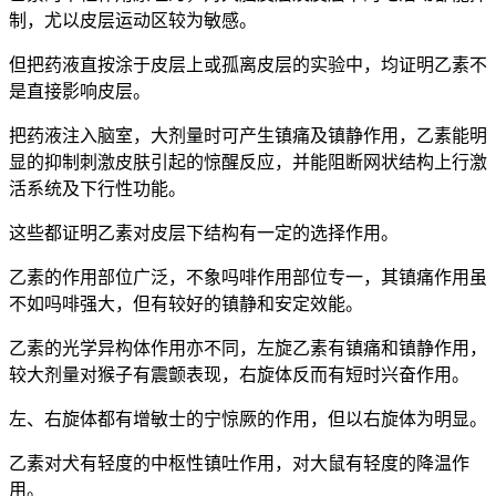
制，尤以皮层运动区较为敏感。
但把药液直按涂于皮层上或孤离皮层的实验中，均证明乙素不
是直接影响皮层。
把药液注入脑室，大剂量时可产生镇痛及镇静作用，乙素能明
显的抑制刺激皮肤引起的惊醒反应，并能阻断网状结构上行激
活系统及下行性功能。
这些都证明乙素对皮层下结构有一定的选择作用。
乙素的作用部位广泛，不象吗啡作用部位专一，其镇痛作用虽
不如吗啡强大，但有较好的镇静和安定效能。
乙素的光学异构体作用亦不同，左旋乙素有镇痛和镇静作用，
较大剂量对猴子有震颤表现，右旋体反而有短时兴奋作用。
左、右旋体都有增敏士的宁惊厥的作用，但以右旋体为明显。
乙素对犬有轻度的中枢性镇吐作用，对大鼠有轻度的降温作
用。