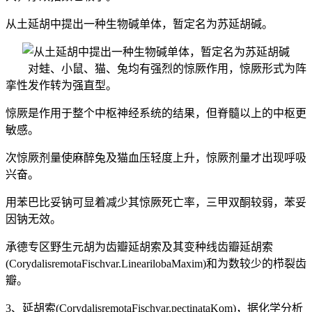
从土延胡中提出一种生物碱单体，暂定名为苏延胡碱。
对蛙、小鼠、猫、兔均有强烈的惊厥作用，惊厥形式为阵
挛性发作转为强直型。
惊厥是作用于整个中枢神经系统的结果，但脊髓以上的中枢更
敏感。
次惊厥剂量使麻醉兔及猫血压轻度上升，惊厥剂量才出现呼吸
兴奋。
用苯巴比妥钠可显着减少其惊厥死亡率，三甲双酮较弱，苯妥
因钠无效。
承德专区野生元胡为齿瓣延胡索及其变种线齿瓣延胡索
(CorydalisremotaFischvar.LinearilobaMaxim)和为数较少的栉裂齿
瓣。
3、延胡索(CorydalisremotaFischvar.pectinataKom)，据化学分析