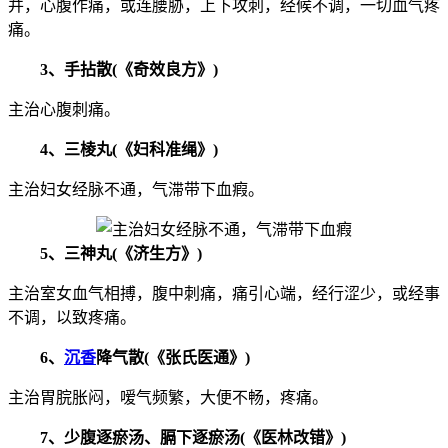
并，心腹作痛，或连腰胁，上下攻刺，经候不调，一切血气疼
痛。
3、手拈散(《奇效良方》)
主治心腹刺痛。
4、三棱丸(《妇科准绳》)
主治妇女经脉不通，气滞带下血瘕。
5、三神丸(《济生方》)
主治室女血气相搏，腹中刺痛，痛引心端，经行涩少，或经事
不调，以致疼痛。
6、
沉香
降气散(《张氏医通》)
主治胃脘胀闷，嗳气频繁，大便不畅，疼痛。
7、少腹逐瘀汤、膈下逐瘀汤(《医林改错》)