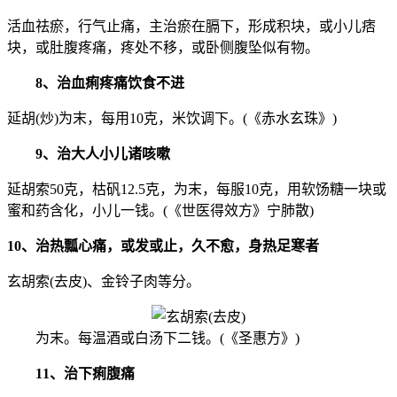
活血祛瘀，行气止痛，主治瘀在膈下，形成积块，或小儿痞
块，或肚腹疼痛，疼处不移，或卧侧腹坠似有物。
8、治血痢疼痛饮食不进
延胡(炒)为末，每用10克，米饮调下。(《赤水玄珠》)
9、治大人小儿诸咳嗽
延胡索50克，枯矾12.5克，为末，每服10克，用软饧糖一块或
蜜和药含化，小儿一钱。(《世医得效方》宁肺散)
10、治热瓢心痛，或发或止，久不愈，身热足寒者
玄胡索(去皮)、金铃子肉等分。
为末。每温酒或白汤下二钱。(《圣惠方》)
11、治下痢腹痛