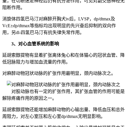
量，在切断迷走神经后仍有抗分泌作用，可见对副交感神经无
阻断作用。
消旋体四氢巴马汀对麻醉开胸犬iv后，LVSP，dp/dtmax及
VcE±dp/dtmax等指标均出现明显的先兴奋后抑制的双向作
用，另dl-四氢巴马汀有抗失律失常作用。
3、对心血管系统的影响
延胡索醇提物有显着扩张离体兔心和在体猫心的冠状血管、降
低冠脉阻力与增加血流量的作用。
对麻醉动物冠状动脉的扩张作用最明显，颈内动脉次之。
对股动脉也有一定的扩张作用，其扩张血管的作用可能是
解除疼痛作用的原因之一。
延胡索醇提物还能增加麻醉动物的心输出量、降低血压和总外
周阻力，对左心室压和左心室dp/dtmax无明显影响。