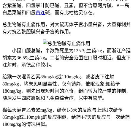
含紫堇碱、四氢掌叶防已碱、丑素，但不含原阿片碱、B一高
白屈菜碱和四氢
黄连
碱，而有比枯枯灵存在。
总生物碱有止痛作用，对大鼠离体子宫小量兴奋，大量抑制并
有对抗乙酰胆碱兴奋子宫的作用。
小鼠口服总碱，半数致死量为125.3g生药/kg，而浙江产延
胡索为36.59g生药/kg。二者的安全范围在口服时相近，但皮下
注射时，承德品种较小。
给猴一次灌胃乙素85mg/kg或110mg/kg，或者皮下注射
80mg/kg，均未见明显毒性，仅有镇静、催眠现象;如给予
180mg/kg，则先出现短时间的兴奋，继而转为较严重的抑制，
随后发生四肢震颤和巴金森综合症，尿中有管型。
猴每天灌胃乙素85mg/kg，给药1-3天的反应与上述1次给予
85mg/kg或110mg/kg的反应相似，给药4-7天的反应与一次给药
180mg/kg的情况相似。