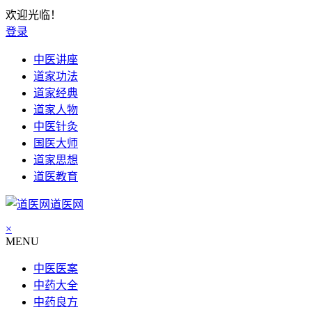
欢迎光临！
登录
中医讲座
道家功法
道家经典
道家人物
中医针灸
国医大师
道家思想
道医教育
道医网
×
MENU
中医医案
中药大全
中药良方