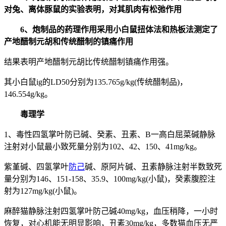
对兔、离体豚鼠的实验表明，对其肌肉有松弛作用
6、炮制品的药理作用采用小白鼠扭体法和热板法测定了
产地醋制元胡和传统醋制的镇痛作用
结果表明产地醋制元胡比传统醋制镇痛作用强。
其小白鼠ig的LD50分别为135.765g/kg(传统醋制品)，
146.554g/kg。
毒理学
1、毒性四氢掌叶防已碱、癸素、丑素、B一高白屈菜碱静脉
注射对小鼠最小致死量分别为102、42、150、41mg/kg。
紫堇碱、四氢掌叶
防己
碱、原阿片碱、丑素静脉注射半数致死
量分别为146、151-158、35.9、100mg/kg(小鼠)，癸素腹腔注
射为127mg/kg(小鼠)。
麻醉猫静脉注射四氢掌叶防己碱40mg/kg，血压稍降，一小时
恢复，对心机能无明显影响，丑素30mg/kg，多数猫血压无严