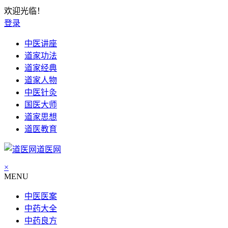
欢迎光临！
登录
中医讲座
道家功法
道家经典
道家人物
中医针灸
国医大师
道家思想
道医教育
道医网
×
MENU
中医医案
中药大全
中药良方