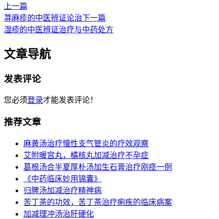
上一篇
荨麻疹的中医辨证论治
下一篇
湿疹的中医辨证治疗与中药处方
文章导航
发表评论
您必须
登录
才能发表评论！
推荐文章
麻黄汤治疗慢性支气管炎的疗效观察
艾附暖宫丸，橘核丸加减治疗不孕症
葛根汤合半夏厚朴汤加生石膏治疗刚痉一例
《中药临床妙用锦囊》
归脾汤加减治疗精神病
苦丁茶的功效，苦丁茶治疗痢疾的临床病案
加减理冲汤治肝硬化