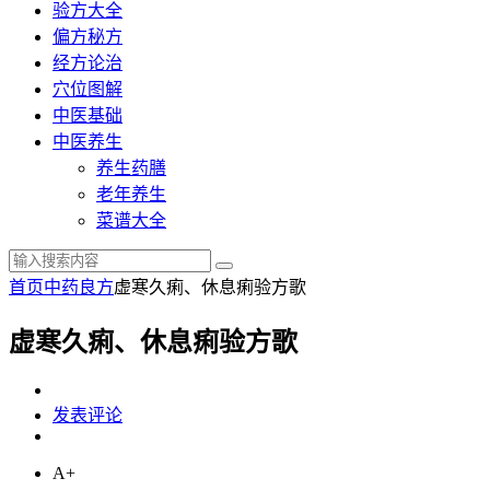
验方大全
偏方秘方
经方论治
穴位图解
中医基础
中医养生
养生药膳
老年养生
菜谱大全
首页
中药良方
虚寒久痢、休息痢验方歌
虚寒久痢、休息痢验方歌
发表评论
A+