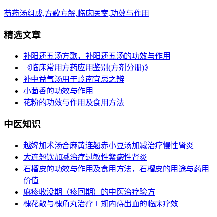
芍药汤组成,方歌方解,临床医案,功效与作用
精选文章
补阳还五汤方歌，补阳还五汤的功效与作用
《临床常用方药应用鉴别(方剂分册)》
补中益气汤用于岭南宜忌之辨
小茴香的功效与作用
花粉的功效与作用及食用方法
中医知识
越婢加术汤合麻黄连翘赤小豆汤加减治疗慢性肾炎
大连翘饮加减治疗过敏性紫癜性肾炎
石榴皮的功效与作用及食用方法，石榴皮的用途与药用
价值
麻疹收没期（疹回期）的中医治疗验方
槐花散与槐角丸治疗Ⅰ期内痔出血的临床疗效