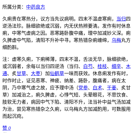
所属分类：
中药良方
久痢贵在寒热分，议方当先议病明。四末不温虚寒痢，
当归
四
逆汤法珍。脉细欲绝或沉弱，内无伏热辨要清。发作有时休息
痢，中寒气虚病之因。恶寒踡卧腹中痛，理中加减妙义深。痢
久脾虚中气陷，清阳不升补中寻。寒热错杂痢缠绵，
乌梅
丸方
细酌斟。
注：虚寒久痢，下痢稀薄，四末不温，舌淡无华，脉细欲绝，
或沉弱者，余每以当归四逆汤（当归、
白芍
、
桂枝
、
细辛
、
木
通
、炙
甘草
、
大枣
）加
仙鹤草
一味而获效。休息痢发作有时，
时作时止，证见恶寒、神疲、纳差、踡卧，腹痛者，病在太
阴，乃中寒气虚之故，应予理中汤（
党参
、
白术
、
干姜
、炙甘
草）加减治之，痢久脾虚，心悸气短、头晕眼花，不思饮食、
肢软无力者，病因中气下陷、清阳不升，法当补中益气汤加减
为治，尝见寒热错杂之久痢，以乌梅丸方加减酌用，可数服用
而起沉疴。
赞
0