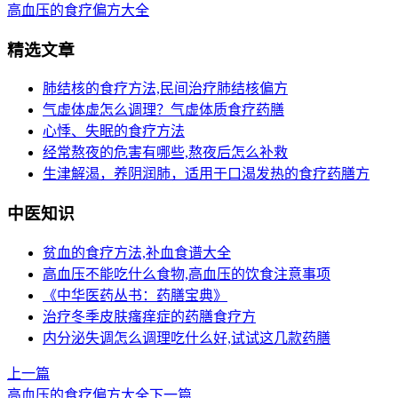
高血压的食疗偏方大全
精选文章
肺结核的食疗方法,民间治疗肺结核偏方
气虚体虚怎么调理？气虚体质食疗药膳
心悸、失眠的食疗方法
经常熬夜的危害有哪些,熬夜后怎么补救
生津解渴，养阴润肺，适用于口渴发热的食疗药膳方
中医知识
贫血的食疗方法,补血食谱大全
高血压不能吃什么食物,高血压的饮食注意事项
《中华医药丛书：药膳宝典》
治疗冬季皮肤瘙痒症的药膳食疗方
内分泌失调怎么调理吃什么好,试试这几款药膳
上一篇
高血压的食疗偏方大全
下一篇