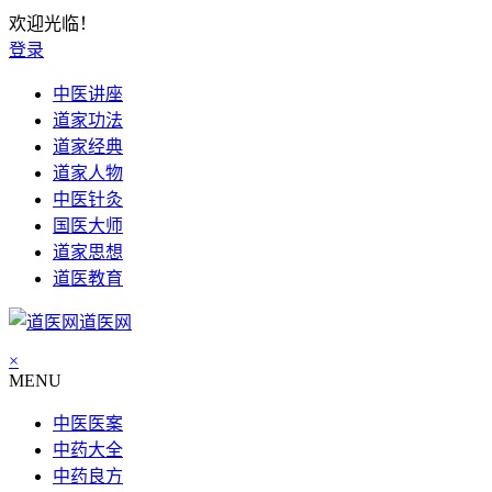
欢迎光临！
登录
中医讲座
道家功法
道家经典
道家人物
中医针灸
国医大师
道家思想
道医教育
道医网
×
MENU
中医医案
中药大全
中药良方