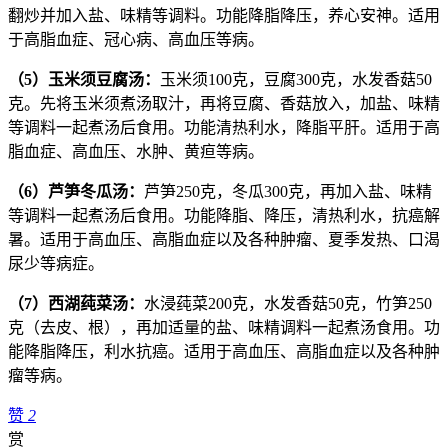
翻炒并加入盐、味精等调料。功能降脂降压，养心安神。适用
于高脂血症、冠心病、高血压等病。
（5）玉米须豆腐汤：
玉米须100克，豆腐300克，水发香菇50
克。先将玉米须煮汤取汁，再将豆腐、香菇放入，加盐、味精
等调料一起煮汤后食用。功能清热利水，降脂平肝。适用于高
脂血症、高血压、水肿、黄疸等病。
（6）芦笋冬瓜汤：
芦笋250克，冬瓜300克，再加入盐、味精
等调料一起煮汤后食用。功能降脂、降压，清热利水，抗癌解
暑。适用于高血压、高脂血症以及各种肿瘤、夏季发热、口渴
尿少等病症。
（7）西湖莼菜汤：
水浸莼菜200克，水发香菇50克，竹笋250
克（去皮、根），再加适量的盐、味精调料一起煮汤食用。功
能降脂降压，利水抗癌。适用于高血压、高脂血症以及各种肿
瘤等病。
赞
2
赏