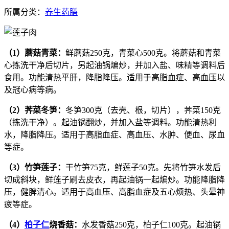
所属分类：
养生药膳
（1）蘑菇青菜：
鲜蘑菇250克，青菜心500克。将蘑菇和青菜
心拣洗干净后切片，另起油锅煸炒，并加入盐、味精等调料后
食用。功能清热平肝，降脂降压。适用于高脂血症、高血压以
及冠心病等病。
（2）荠菜冬笋：
冬笋300克（去壳、根，切片），荠菜150克
（拣洗干净）。起油锅翻炒，并加入盐等调料。功能清热利
水，降脂降压。适用于高脂血症、高血压、水肿、便血、尿血
等症。
（3）竹笋莲子：
干竹笋75克，鲜莲子50克。先将竹笋水发后
切成斜块，鲜莲子刷去皮衣，再起油锅一起煸炒。功能降脂降
压，健脾清心。适用于高血压、高脂血症及五心烦热、头晕神
疲等症。
（4）
柏子仁
烧香菇：
水发香菇250克，柏子仁100克。起油锅