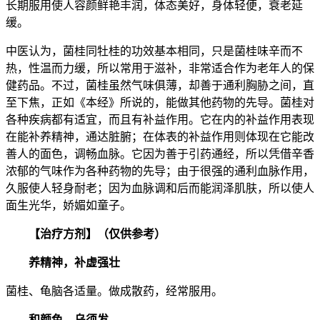
长期服用使人容颜鲜艳丰润，体态美好，身体轻便，衰老延
缓。
中医认为，菌桂同牡桂的功效基本相同，只是菌桂味辛而不
热，性温而力缓，所以常用于滋补，非常适合作为老年人的保
健药品。不过，菌桂虽然气味俱薄，却善于通利胸胁之间，直
至下焦，正如《本经》所说的，能做其他药物的先导。菌桂对
各种疾病都有适宜，而且有补益作用。它在内的补益作用表现
在能补养精神，通达脏腑；在体表的补益作用则体现在它能改
善人的面色，调畅血脉。它因为善于引药通经，所以凭借辛香
浓郁的气味作为各种药物的先导；由于很强的通利血脉作用，
久服使人轻身耐老；因为血脉调和后而能润泽肌肤，所以使人
面生光华，娇媚如童子。
【治疗方剂】（仅供参考）
养精神，补虚强壮
菌桂、龟脑各适量。做成散药，经常服用。
和颜色，乌须发