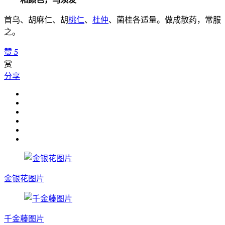
首乌、胡麻仁、胡
桃仁
、
杜仲
、菌桂各适量。做成散药，常服
之。
赞
5
赏
分享
金银花图片
千金藤图片