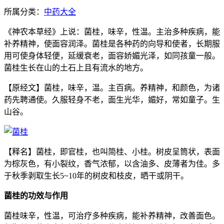
所属分类：
中药大全
《神农本草经》上说：菌桂，味辛，性温。主治多种疾病，能
补养精神，使面容润泽。菌桂是各种药的向导和使者，长期服
用可使身体轻便，延缓衰老，面容娇媚光泽，如同孩童一般。
菌桂生长在山的土石上且有流水的地方。
【原经文】菌桂，味辛，温。主百病。养精神，和颜色，为诸
药先聘通使。久服轻身不老，面生光华，媚好，常如童子。生
山谷。
【释名】菌桂，即官桂，也叫简桂、小桂。树皮呈筒状，表面
为棕灰色，有小裂纹，香气浓郁，以含油多、皮薄者为佳。多
于秋季剥取生长5~10年的树皮和枝皮，晒干或阴干。
菌桂的功效与作用
菌桂味辛，性温，可治疗多种疾病，能补养精神，改善面色。