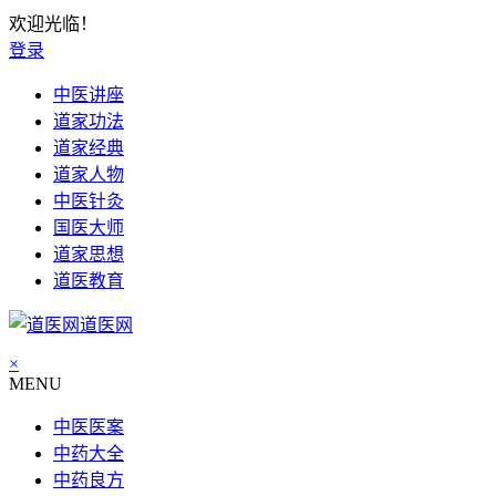
欢迎光临！
登录
中医讲座
道家功法
道家经典
道家人物
中医针灸
国医大师
道家思想
道医教育
道医网
×
MENU
中医医案
中药大全
中药良方