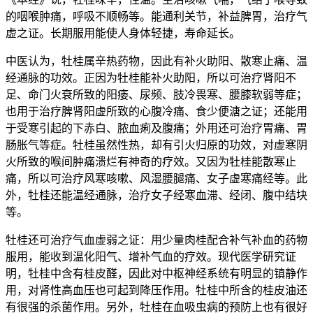
的咽喉肿痛，呼吸不顺畅等。能通利关节，补益脾胃，治疗气
虚之证。长期服用能使人身体轻捷，寿命延长。
中医认为，牡桂属辛热药物，因此有补火助阳、散寒止痛、温
经通脉的功效。正因为牡桂能补火助阳，所以可治疗肾阳不
足、命门火衰所致的阳痿、尿频、肢冷畏寒、腰膝软弱等症；
也用于治疗脾肾阳虚所致的心腹冷痛、食少便溏之证；还能用
于受寒引起的下赤白、脓血痢及腹痛；外用还可治疗胃痛、胃
肠胀气等症。牡桂虽然性热，却有引火归原的功效，对虚寒阴
火所致的喉间肿痛溃烂有神奇的疗效。又因为牡桂能散寒止
痛，所以可治疗风寒咳嗽、风湿腰腿痛、女子虚寒痛经等。此
外，牡桂还能温经通脉，治疗女子经寒血滞、经闭、腹中结块
等。
牡桂还可治疗气血虚弱之证：用少量肉桂配合补气补血的药物
服用，能收到温化阳气、增补气血的疗效。现代医学研究证
明，牡桂中含有桂皮醛，因此对中枢神经系统有明显的镇静作
用，对肾性高血压也可起到降压作用。牡桂中所含的桂皮油还
有很强的杀菌作用。另外，牡桂在血吸虫病的预防上也有很好