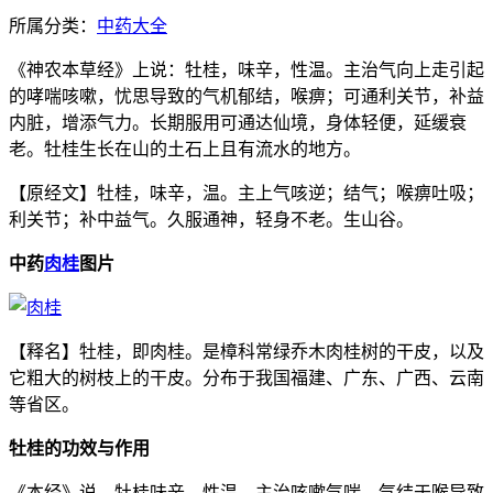
所属分类：
中药大全
《神农本草经》上说：牡桂，味辛，性温。主治气向上走引起
的哮喘咳嗽，忧思导致的气机郁结，喉痹；可通利关节，补益
内脏，增添气力。长期服用可通达仙境，身体轻便，延缓衰
老。牡桂生长在山的土石上且有流水的地方。
【原经文】牡桂，味辛，温。主上气咳逆；结气；喉痹吐吸；
利关节；补中益气。久服通神，轻身不老。生山谷。
中药
肉桂
图片
【释名】牡桂，即肉桂。是樟科常绿乔木肉桂树的干皮，以及
它粗大的树枝上的干皮。分布于我国福建、广东、广西、云南
等省区。
牡桂的功效与作用
《本经》说，牡桂味辛，性温。主治咳嗽气喘，气结于喉导致