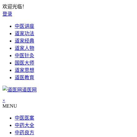
欢迎光临！
登录
中医讲座
道家功法
道家经典
道家人物
中医针灸
国医大师
道家思想
道医教育
道医网
×
MENU
中医医案
中药大全
中药良方