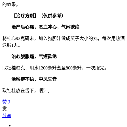
的效果。
【治疗方剂】（仅供参考）
治产后心痛，恶血冲心，气闷欲绝
将桂心93克研末，加入狗胆汁做成芡子大小的丸，每次用热酒
送服1丸。
治心腹胀痛，气短欲绝
取牡桂62克，用水1200毫升煮至800毫升，一次服完。
治喉痹不语，中风失音
取牡桂放在舌下，咽汁。
赞
3
赏
分享