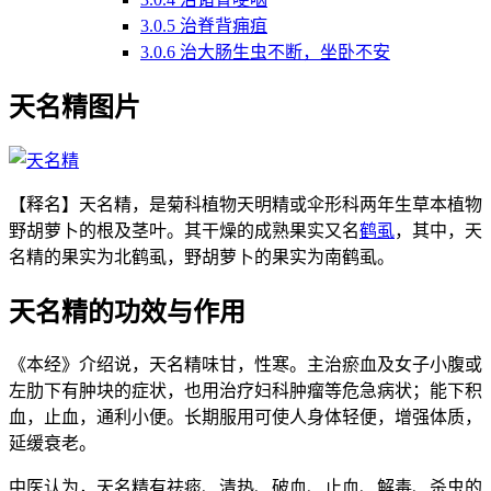
3.0.5
治脊背痈疽
3.0.6
治大肠生虫不断，坐卧不安
天名精图片
【释名】天名精，是菊科植物天明精或伞形科两年生草本植物
野胡萝卜的根及茎叶。其干燥的成熟果实又名
鹤虱
，其中，天
名精的果实为北鹤虱，野胡萝卜的果实为南鹤虱。
天名精的功效与作用
《本经》介绍说，天名精味甘，性寒。主治瘀血及女子小腹或
左肋下有肿块的症状，也用治疗妇科肿瘤等危急病状；能下积
血，止血，通利小便。长期服用可使人身体轻便，增强体质，
延缓衰老。
中医认为，天名精有祛痰、清热、破血、止血、解毒、杀虫的