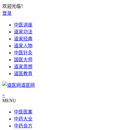
欢迎光临！
登录
中医讲座
道家功法
道家经典
道家人物
中医针灸
国医大师
道家思想
道医教育
道医网
×
MENU
中医医案
中药大全
中药良方