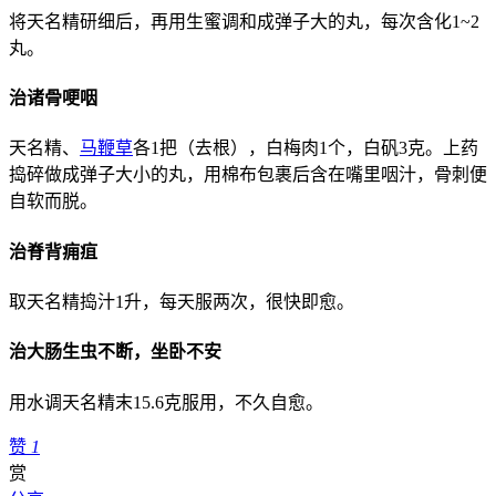
将天名精研细后，再用生蜜调和成弹子大的丸，每次含化1
~
2
丸。
治诸骨哽咽
天名精、
马鞭草
各1把（去根），白梅肉1个，白矾3克。上药
捣碎做成弹子大小的丸，用棉布包裹后含在嘴里咽汁，骨刺便
自软而脱。
治脊背痈疽
取天名精捣汁1升，每天服两次，很快即愈。
治大肠生虫不断，坐卧不安
用水调天名精末15.6克服用，不久自愈。
赞
1
赏