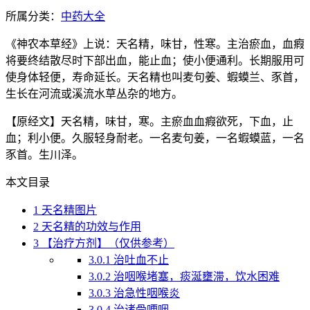
所属分类：
中药大全
《神农本草经》上说：天名精，味甘，性寒。主治瘀血，血瘕
将要终结散尽时下部出血，能止血；使小便通利。长期服用可
使身体轻便，寿命延长。天名精也叫麦句姜、蝦蟆兰、豕首，
生长在河流或溪流水草丛杂的地方。
【原经文】天名精，味甘，寒。主瘀血血瘕欲死，下血，止
血；利小便。久服轻身耐老。一名麦句姜，一名蝦蟆蓝，一名
豕首。生川泽。
本文目录
1
天名精图片
2
天名精的功效与作用
3
【治疗方剂】（仅供参考）
3.0.1
治吐血不止
3.0.2
治咽喉堵塞，痰涎壅滞，饮水困难
3.0.3
治急性咽喉炎
3.0.4
治诸骨哽咽