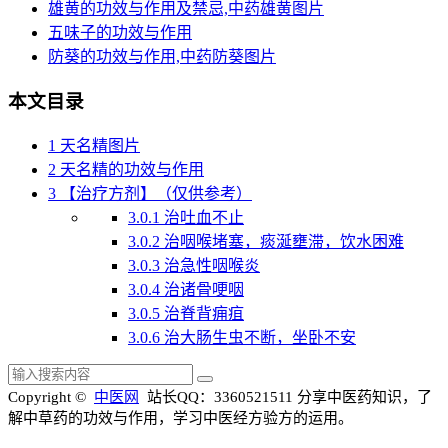
雄黄的功效与作用及禁忌,中药雄黄图片
五味子的功效与作用
防葵的功效与作用,中药防葵图片
本文目录
1
天名精图片
2
天名精的功效与作用
3
【治疗方剂】（仅供参考）
3.0.1
治吐血不止
3.0.2
治咽喉堵塞，痰涎壅滞，饮水困难
3.0.3
治急性咽喉炎
3.0.4
治诸骨哽咽
3.0.5
治脊背痈疽
3.0.6
治大肠生虫不断，坐卧不安
Copyright ©
中医网
站长QQ：3360521511
分享中医药知识，了
解中草药的功效与作用，学习中医经方验方的运用。