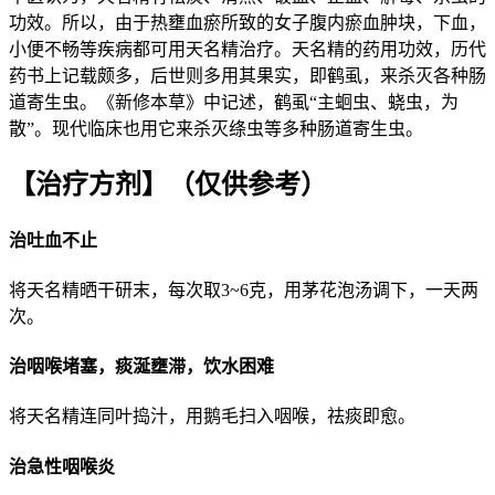
功效。所以，由于热壅血瘀所致的女子腹内瘀血肿块，下血，
小便不畅等疾病都可用天名精治疗。天名精的药用功效，历代
药书上记载颇多，后世则多用其果实，即鹤虱，来杀灭各种肠
道寄生虫。《新修本草》中记述，鹤虱“主蛔虫、蛲虫，为
散”。现代临床也用它来杀灭绦虫等多种肠道寄生虫。
【治疗方剂】
（仅供参考）
治吐血不止
将天名精晒干研末，每次取3
~
6克，用茅花泡汤调下，一天两
次。
治咽喉堵塞，痰涎壅滞，饮水困难
将天名精连同叶捣汁，用鹅毛扫入咽喉，祛痰即愈。
治急性咽喉炎