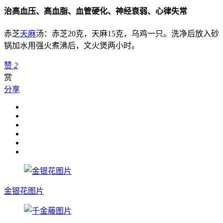
治高血压、高血脂、血管硬化、神经衰弱、心律失常
赤芝
天麻
汤：
赤芝20克，天麻15克，乌鸡一只。洗净后放入砂
锅加水用强火煮沸后，文火煲两小时。
赞
2
赏
分享
金银花图片