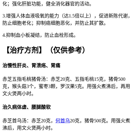
化；强化肝脏功能，健全消化器官的活动。
3.增强人体血液吸氧的能力（达1.5倍以上），促进新陈代谢，
防止细胞老化；抑制癌细胞恶化，并防止其扩散。
4.抑制血小板凝结，防止血栓形成。
【治疗方剂】
（仅供参考）
治慢性肝炎、胃溃疡、胃痛
赤芝五指毛桃猪骨汤：
赤芝20克、五指毛桃15克，猪骨500
克，猴头菇3个，蜜枣3颗，
罗汉果5克。用强火煮沸后，再用
文火煲两小时。
治久病体虚、腰腿酸软
赤芝首乌汤：
赤芝20克，
何首乌
20克，猪骨500克。用强火煮
沸后，用文火煲两小时。