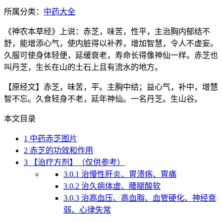
所属分类：
中药大全
《神农本草经》上说：赤芝，味苦，性平，主治胸内郁结不
舒，能增添心气，使内脏得以补养，增加智慧，令人不虚妄。
久服可使身体轻便，延缓衰老，寿命长得像神仙一样。赤芝也
叫丹芝，生长在山的土石上且有流水的地方。
【原经文】赤芝，味苦，平。主胸中结；益心气，补中，增慧
智不忘。久食轻身不老，延年神仙。一名丹芝。生山谷。
本文目录
1
中药赤芝图片
2
赤芝的功效和作用
3
【治疗方剂】（仅供参考）
3.0.1
治慢性肝炎、胃溃疡、胃痛
3.0.2
治久病体虚、腰腿酸软
3.0.3
治高血压、高血脂、血管硬化、神经衰
弱、心律失常