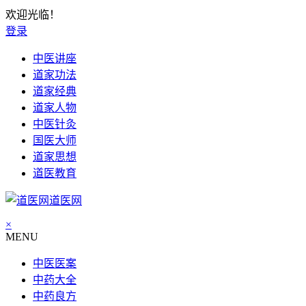
欢迎光临！
登录
中医讲座
道家功法
道家经典
道家人物
中医针灸
国医大师
道家思想
道医教育
道医网
×
MENU
中医医案
中药大全
中药良方