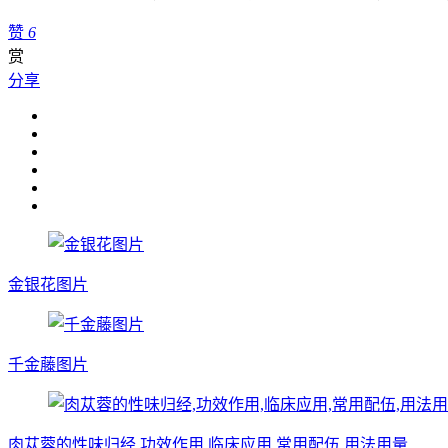
赞
6
赏
分享
金银花图片
千金藤图片
肉苁蓉的性味归经,功效作用,临床应用,常用配伍,用法用量