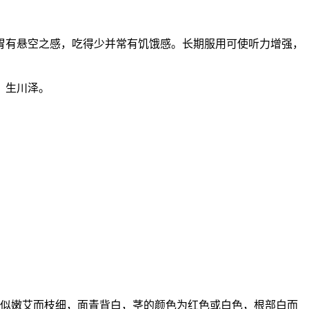
胃有悬空之感，吃得少并常有饥饿感。长期服用可使听力增强，
。生川泽。
子似嫩艾而枝细，面青背白，茎的颜色为红色或白色，根部白而