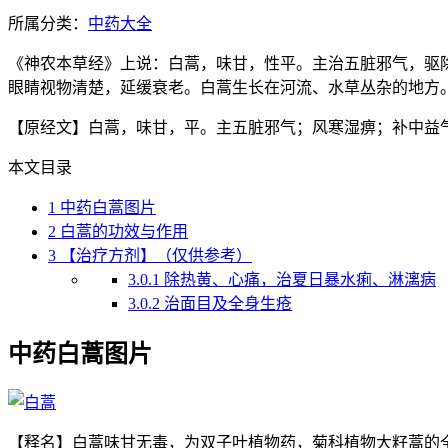
所属分类：
中药大全
《神农本草经》上说：白蒿，味甘，性平。主治五脏邪气，驱
眼睛视物清楚，延缓衰老。白蒿生长在河流、水草丛杂的地方
【原经文】白蒿，味甘，平。主五脏邪气；风寒湿痹；补中益
本文目录
1
中药白蒿图片
2
白蒿的功效与作用
3
【治疗方剂】（仅供参考）
3.0.1
除热黄、心痛，治夏日暴水痢、淋漓病
3.0.2
治面目及全身生疮
中药白蒿图片
【释名】白蒿味甘无毒，为双子叶植物药，菊科植物大籽蒿的