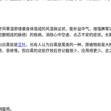
疗风寒湿邪侵袭身体造成的风湿病证状，能补益中气，增强脾胃
脏腑相连的脉络）的疾病，消除心中空虚、忐忑不安的症状。长
为白蒿就是
艾叶
，也有人认为白蒿是蒿类的一种，原植物就是大
疮、恶疮等。但白蒿的这些疗效后世记载很少，应用得更少。总
。
稍服用。