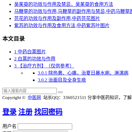
吴茱萸的功效与作用及禁忌，吴茱萸的食用方法
马鞭草的功效与作用,马鞭草的副作用与禁忌,中药马鞭草
芫花的功效与作用及副作用,中药芫花图片
紫苏的功效与作用及食用方法,中药紫苏叶图片
本文目录
1
中药白蒿图片
2
白蒿的功效与作用
3
【治疗方剂】（仅供参考）
3.0.1
除热黄、心痛，治夏日暴水痢、淋漓病
3.0.2
治面目及全身生疮
Copyright ©
中医网
站长QQ：3360521511
分享中医药知识，了解
登录
注册
找回密码
用户名