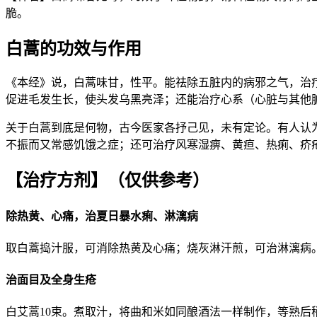
脆。
白蒿的功效与作用
《本经》说，白蒿味甘，性平。能祛除五脏内的病邪之气，治
促进毛发生长，使头发乌黑亮泽；还能治疗心系（心脏与其他
关于白蒿到底是何物，古今医家各抒己见，未有定论。有人认
不振而又常感饥饿之症；还可治疗风寒湿痹、黄疸、热痢、疥
【治疗方剂】
（仅供参考）
除热黄、心痛，治夏日暴水痢、淋漓病
取白蒿捣汁服，可消除热黄及心痛；烧灰淋汗煎，可治淋漓病
治面目及全身生疮
白艾蒿10束。煮取汁，将曲和米如同酿酒法一样制作，等熟后