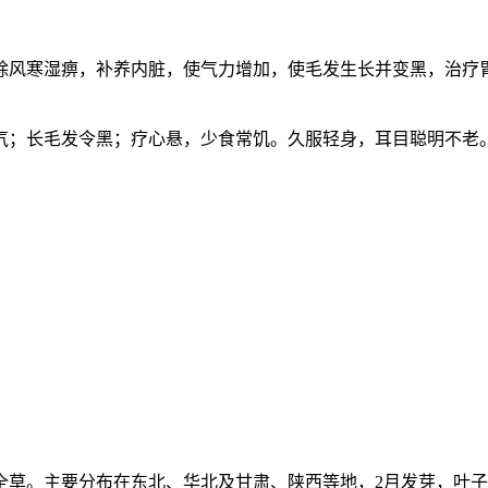
除风寒湿痹，补养内脏，使气力增加，使毛发生长并变黑，治疗
。
气；长毛发令黑；疗心悬，少食常饥。久服轻身，耳目聪明不老
全草。主要分布在东北、华北及甘肃、陕西等地，2月发芽，叶