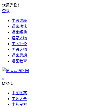
欢迎光临！
登录
中医讲座
道家功法
道家经典
道家人物
中医针灸
国医大师
道家思想
道医教育
道医网
×
MENU
中医医案
中药大全
中药良方