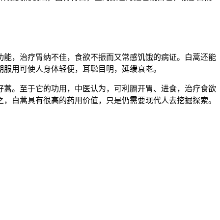
功能，治疗胃纳不佳，食欲不振而又常感饥饿的病证。白蒿还能
期服用可使人身体轻便，耳聪目明，延缓衰老。
籽蒿。至于它的功用，中医认为，可利膈开胃、进食，治疗食欲
之，白蒿具有很高的药用价值，只是仍需要现代人去挖掘探索。