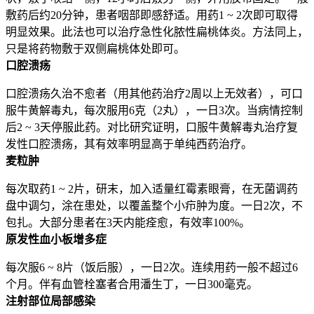
敷药后约20分钟，患者咽部即感舒适。用药1 ~ 2次即可取得
明显效果。此法也可以治疗急性化脓性扁桃体炎。方法同上，
只是将药物敷于双侧扁桃体处即可。
口腔溃疡
口腔溃疡久治不愈者（用其他药治疗2周以上无效者），可口
服牛黄解毒丸，每次服用6克（2丸），一日3次。当病情控制
后2 ~ 3天停服此药。对比研究证明，口服牛黄解毒丸治疗复
发性口腔溃疡，其有效率明显高于单纯西药治疗。
麦粒肿
每次取药1 ~ 2片，研末，加入适量红霉素眼膏，在无菌调药
盘中调匀，涂在患处，以覆盖整个小疖肿为度。一日2次，不
包扎。大部分患者在3天内能痊愈，有效率100%。
原发性血小板增多症
每次服6 ~ 8片（饭后服），一日2次。连续用药一般不超过6
个月。伴有血管栓塞者合用潘生丁，一日300毫克。
注射部位局部感染