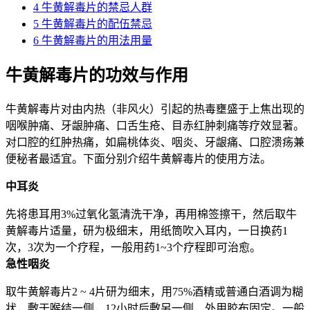
4
牛黄解毒片的禁忌人群
5
牛黄解毒片的配伍禁忌
6
牛黄解毒片的用法用量
牛黄解毒片的功效与作用
牛黄解毒片对由内热（非风火）引起的热毒壅盛于上焦出现的
咽喉肿痛、牙龈肿痛、口舌生疮、目赤红肿刺痛等疗效显著。
对口腔的红肿热痛，如扁桃体炎、咽炎、牙龈痛、口腔溃疡兼
便秘者最适宜。下面分别介绍牛黄解毒片的使用方法。
中耳炎
先将患耳用3%过氧化氢清洗干净，再用棉签擦干，然后取牛
黄解毒片适量，研为极细末，用纸筒吹入耳内，一日换药1
次，3次为一个疗程，一般用药1~3个疗程即可治愈。
急性咽炎
取牛黄解毒片2 ~ 4片研为细末，用75%酒精或普通白酒调为糊
状，敷于喉结一侧，12小时后敷另一侧，外用胶布固定。一般