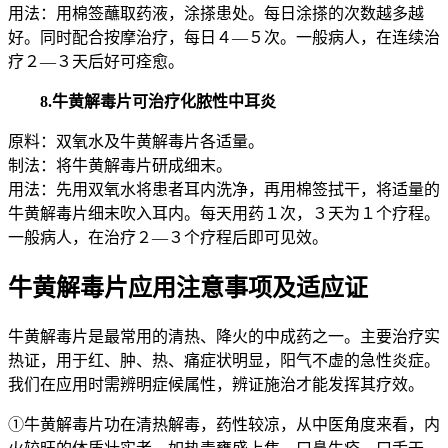
用法：用棉签蘸取药液，涂搽患处。每日涂搽的次数越多越
好。同时配合按摩治疗，每日４—５次。一般病人，在连续治
疗２—３天后好可痊愈。
8.牛黄解毒片可治疗化脓性中耳炎
原料：双氧水及牛黄解毒片各适量。
制法：将牛黄解毒片研成细末。
用法：先用双氧水将患者耳内洗净，再用棉签拭干，将适量的
牛黄解毒片细末吹入耳内。每天用药１次，３天为１个疗程。
一般病人，在治疗２—３个疗程后即可见效。
牛黄解毒片应用注意事项及适应证
牛黄解毒片是最常用的清热、降火的中成药之一。主要治疗实
热证，用于红、肿、热、痛症状明显，阳气不虚的急性炎症。
我们在应用时需辨明症候属性，辨证施治才能发挥其疗效。
①牛黄解毒片功在清热解毒，药性较凉，从中医角度来看，内