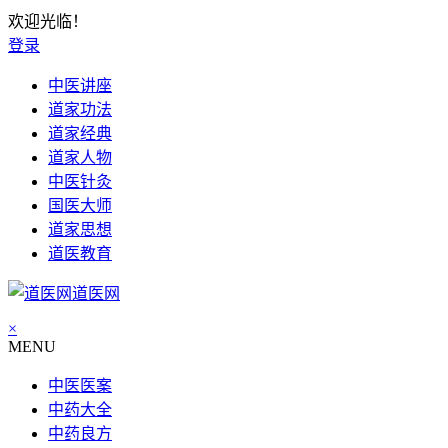
欢迎光临！
登录
中医讲座
道家功法
道家经典
道家人物
中医针灸
国医大师
道家思想
道医教育
道医网
×
MENU
中医医案
中药大全
中药良方