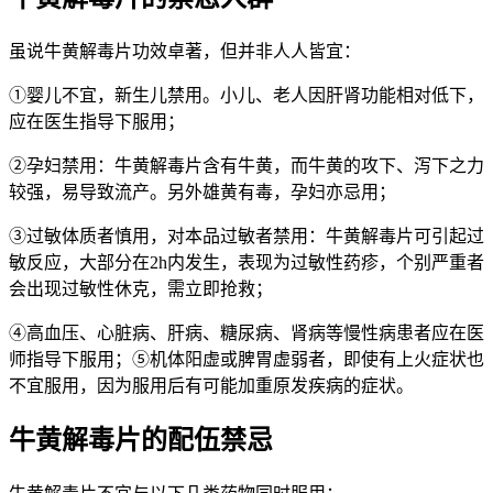
虽说牛黄解毒片功效卓著，但并非人人皆宜：
①婴儿不宜，新生儿禁用。小儿、老人因肝肾功能相对低下，
应在医生指导下服用；
②孕妇禁用：牛黄解毒片含有牛黄，而牛黄的攻下、泻下之力
较强，易导致流产。另外雄黄有毒，孕妇亦忌用；
③过敏体质者慎用，对本品过敏者禁用：牛黄解毒片可引起过
敏反应，大部分在2h内发生，表现为过敏性药疹，个别严重者
会出现过敏性休克，需立即抢救；
④高血压、心脏病、肝病、糖尿病、肾病等慢性病患者应在医
师指导下服用；⑤机体阳虚或脾胃虚弱者，即使有上火症状也
不宜服用，因为服用后有可能加重原发疾病的症状。
牛黄解毒片的配伍禁忌