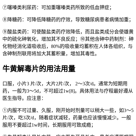
⑦噻嗪类利尿药：可加重噻嗪类药所致的低血钾症；
⑧降糖药：可降低降糖药的疗效，导致糖尿病患者病情加重；
⑨酸盐类药：可使酸盐类药疗效降低，而且盐类成分会使雄黄
中的硫化砷氧化，增加其不良反应；⑩其他含砷中药制剂：砷
化物经消化道吸收后，80%的吸收量均蓄积在人体各组织，与
含砷制剂联用将加大其蓄积量，增加其毒性。
牛黄解毒片的用法用量
口服，小片3 片/次，大片2片/次， 2～3次/d。通常为短期用
药，一般为3～5d，不可超过1w[8]。具体用法与疗程最好遵从
医生指导。应注意：
①内服不可过量、久服，刚开始时剂量可以稍大一些，如3～5
片/次，吃3次/d，随着症状减轻，药量也应该慢慢减少。一般
服用不要超过1w时间，长期服用可致成瘾；