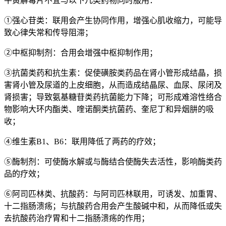
牛黄解毒片不宜与以下几类药物同时服用：
①强心苷类：联用会产生协同作用，增强心肌收缩力，可能导
致心律失常和传导阻滞；
②中枢抑制剂：合用会增强中枢抑制作用；
③抗菌类药和抗生素：促使磺胺类药品在肾小管形成结晶，损
害肾小管及尿道的上皮细胞，从而造成结晶尿、血尿、尿闭及
肾损害；导致氨基糖苷类药抗菌能力下降；可形成难溶性络合
物影响大环内酯类、喹诺酮类抗菌药、奎尼丁和异烟肼的吸
收；
④维生素B1、B6：联用降低了两药的疗效；
⑤酶制剂：可使酶水解或与酶结合使酶失去活性，影响酶类药
品的疗效；
⑥阿司匹林类、抗酸药：与阿司匹林联用，可诱发、加重胃、
十二指肠溃疡；与抗酸药合用会产生酸碱中和，从而降低或失
去抗酸药治疗胃和十二指肠溃疡的作用；