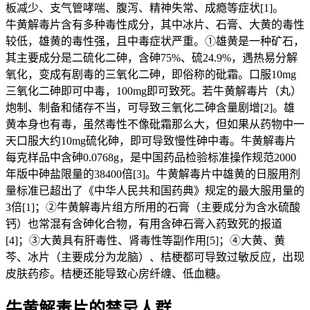
板减少、支气管哮喘、腹泻、精神失常、成瘾等症状[1]。
牛黄解毒片含有多种毒性成分，其中冰片、石膏、大黄的毒性
较低，雄黄的毒性强，且中毒症状严重。①雄黄是一种矿石，
其主要成分是二硫化二砷，含砷75%、硫24.9%，遇热易分解
氧化，变成有剧毒的三氧化二砷，即俗称的砒霜。口服10mg
三氧化二砷即可中毒，100mg即可致死。若牛黄解毒片（丸）
炮制、制备和储存不当，可导致三氧化二砷含量剧增[2]。雄
黄本身也有毒，虽然毒性不像砒霜那么大，但如果从药物中一
天口服大约10mg硫化砷，即可导致慢性砷中毒。牛黄解毒片
每克样品中含砷0.0768g，是中国药品检验标准操作规范2000
年版中砷盐限量的38400倍[3]。牛黄解毒片中雄黄的日服用剂
量标准已超出了《中华人民共和国药典》规定的最大服用量的
3倍[1]；②牛黄解毒片组方所用的石膏（主要成分为含水硫酸
钙）也常混有含砷化合物，有用含砷石膏入药致死的报道
[4]；③大黄具有肝毒性、肾毒性等副作用[5]；④大黄、黄
芩、冰片（主要成分为龙脑）、桔梗都可导致过敏反应，出现
皮肤药疹。桔梗还能导致心房纤缠、低血糖。
牛黄解毒片的禁忌人群