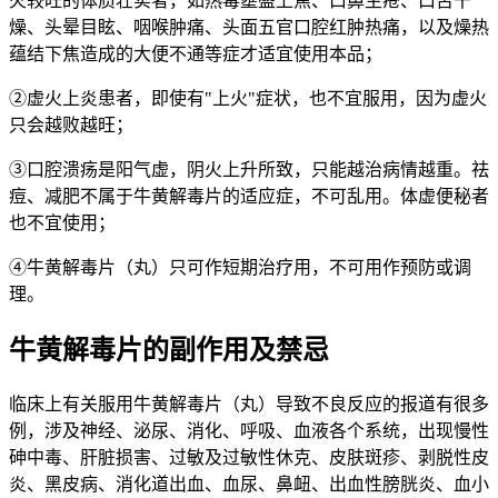
火较旺的体质壮实者，如热毒壅盛上焦、口鼻生疮、口舌干
燥、头晕目眩、咽喉肿痛、头面五官口腔红肿热痛，以及燥热
蕴结下焦造成的大便不通等症才适宜使用本品；
②虚火上炎患者，即使有"上火"症状，也不宜服用，因为虚火
只会越败越旺；
③口腔溃疡是阳气虚，阴火上升所致，只能越治病情越重。祛
痘、减肥不属于牛黄解毒片的适应症，不可乱用。体虚便秘者
也不宜使用；
④牛黄解毒片（丸）只可作短期治疗用，不可用作预防或调
理。
牛黄解毒片的副作用及禁忌
临床上有关服用牛黄解毒片（丸）导致不良反应的报道有很多
例，涉及神经、泌尿、消化、呼吸、血液各个系统，出现慢性
砷中毒、肝脏损害、过敏及过敏性休克、皮肤斑疹、剥脱性皮
炎、黑皮病、消化道出血、血尿、鼻衄、出血性膀胱炎、血小