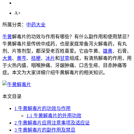
A+
所属分类：
中药大全
牛黄
解毒片的功效与作用有哪些？有什么副作用和使用禁忌？
牛黄解毒片是传统中成药，也是家庭常备泻火解毒药，有丸
剂、片等剂型，都深受老百姓喜爱。它由牛黄、
雄黄
、石膏、
大黄
、
黄芩
、
桔梗
、
冰片
和
甘草
组成，有清热解毒的作用，用
于火热内盛、咽喉肿痛、牙龈肿痛、口舌生疮、目赤肿痛等
症。本文为大家详细介绍牛黄解毒片的相关知识。
本文目录
1
牛黄解毒片的功效与作用
1.1
牛黄解毒片的外用功效
2
牛黄解毒片应用注意事项及适应证
3
牛黄解毒片的副作用及禁忌