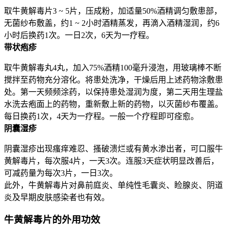
取牛黄解毒片3 ~ 5片，压成粉，加适量50%酒精调匀敷患部，
无菌纱布敷盖，约1 ~ 2小时酒精蒸发，再滴入酒精湿润，约6
小时后换药1次。一日2次，6天为一疗程。
带状疱疹
取牛黄解毒丸4丸，加入75%酒精100毫升浸泡，用玻璃棒不断
搅拌至药物充分溶化。将患处洗净，干燥后用上述药物涂敷患
处。第一天频频涂药，以保持患处湿润为度，第二天用生理盐
水洗去疱面上的药物，重新敷上新的药物，以灭菌纱布覆盖。
每日换药1次，4天为一疗程。一般一个疗程即可痊愈。
阴囊湿疹
阴囊湿疹出现瘙痒难忍、搔破溃烂或有黄水渗出者，可口服牛
黄解毒片，每次服4片，一天3次。连服3天症状明显改善后，
可减药量为每次3片，一日3次。
此外，牛黄解毒片对鼻前庭炎、单纯性毛囊炎、睑腺炎、阴道
炎及早期皮肤感染者也有效。
牛黄解毒片的外用功效