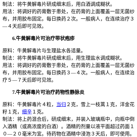
制法：将牛黄解毒片研成细末后，用白酒调成糊状。
用法：将调好的药膏敷于患处，在药膏的上面覆盖一层无菌纱
布，并用胶布固定。每日换药２次。一般病人，在连续治疗３
—４天后即可见效。
6.牛黄解毒片可治疗带状疱疹
原料：牛黄解毒片与生理盐水各适量。
制法：将牛黄解毒片研成细末后，用生理盐水调成糊状。
用法：将调好的药膏敷于患处，在药膏的上面覆盖一层无菌纱
布，并用胶布固定。每日换药３—４次。一般病人，在连续治
疗５—７天后即可见效。
7.牛黄解毒片可治疗药物性静脉炎
原料：牛黄解毒片４粒，
当归
２克，雪上一枝蒿１克，洋金花
籽１克，
细辛
１克。
制法：将上药混合后，研成细末，并装入玻璃瓶中，向瓶中倒
入酒精（或高浓度的白酒）。酒精的剂量以液平面超过药面１
０—２０毫米为宜。待药物在酒精中浸泡３天后，即可使用。