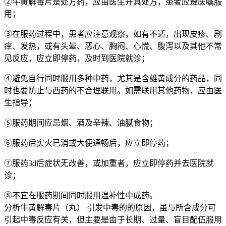
②牛黄解毒片是处方药，应由医生开具处方，患者应遵医嘱服
用；
③在服药过程中，患者应注意观察，如有不适，出现皮疹、剧
痒、发热，或有头晕、恶心、胸闷、心慌、腹泻以及其他不常
见反应，应立即停药，及时到医院就诊；
④避免自行同时服用多种中药，尤其是含雄黄成分的药品，同
时也要防止与西药的不合理联用。如需联用其他药物，应由医
生指导；
⑤服药期间应忌烟、酒及辛辣、油腻食物；
⑥服药后实火已消或大便通畅后，应立即停药；
⑦服药3d后症状无改善，或加重者，应立即停药并去医院就
诊；
⑧不宜在服药期间同时服用温补性中成药。
分析牛黄解毒片（丸） 引发中毒的的原因，虽与所含成分可
引起中毒反应有关，但主要是由于长期、过量、盲目配伍服用