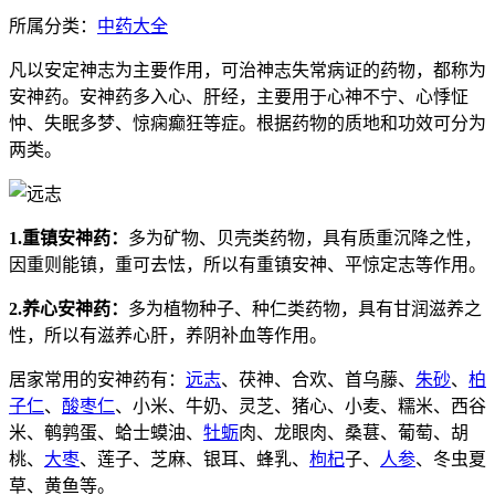
所属分类：
中药大全
凡以安定神志为主要作用，可治神志失常病证的药物，都称为
安神药。安神药多入心、肝经，主要用于心神不宁、心悸怔
忡、失眠多梦、惊痫癫狂等症。根据药物的质地和功效可分为
两
类。
1
.重镇安神药：
多为矿物、贝壳类药物，具有质重沉降之性，
因重则能镇，重可去怯，所以有重镇安神、平惊定志等作用。
2.养心安神药：
多为植物种子、种仁类药物，具有甘润滋养之
性，所以有滋养心肝，养阴补血等作用。
居家常用的安神药有：
远志
、茯神、合欢、首乌藤、
朱砂
、
柏
子仁
、
酸枣仁
、小米、牛奶、灵芝、猪心、小麦、糯米、西谷
米、鹌鹑蛋、蛤士蟆油、
牡蛎
肉、龙眼肉、桑
葚
、葡萄、胡
桃、
大枣
、莲子、芝麻、银耳、蜂乳、
枸杞
子、
人参
、冬虫夏
草、黄鱼等。