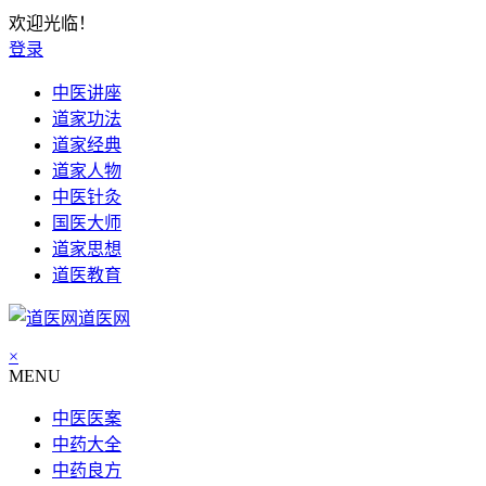
欢迎光临！
登录
中医讲座
道家功法
道家经典
道家人物
中医针灸
国医大师
道家思想
道医教育
道医网
×
MENU
中医医案
中药大全
中药良方