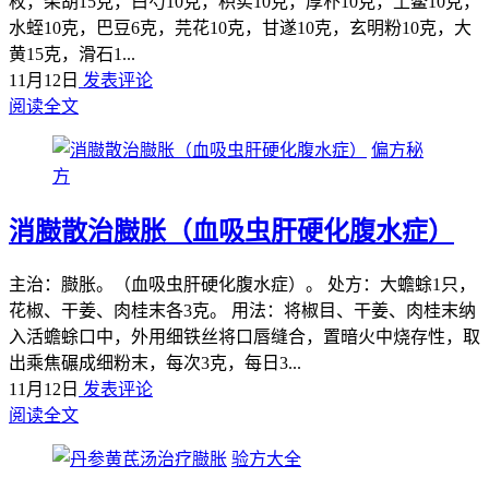
枚，柴胡15克，白芍10克，枳实10克，厚朴10克，土鳖10克，
水蛭10克，巴豆6克，芫花10克，甘遂10克，玄明粉10克，大
黄15克，滑石1...
11月12日
发表评论
阅读全文
偏方秘
方
消臌散治臌胀（血吸虫肝硬化腹水症）
主治：臌胀。（血吸虫肝硬化腹水症）。 处方：大蟾蜍1只，
花椒、干姜、肉桂末各3克。 用法：将椒目、干姜、肉桂末纳
入活蟾蜍口中，外用细铁丝将口唇缝合，置暗火中烧存性，取
出乘焦碾成细粉末，每次3克，每日3...
11月12日
发表评论
阅读全文
验方大全