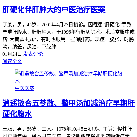
肝硬化伴肝肿大的中医治疗医案
丁某，男，45岁，2001年4月23日初诊。因罹患“肝硬化”导致
严重肝腹水，肝脾肿大，于1996年行脾切除术。术后常服中成
药“大黄䗪虫丸”，有时也服用一些保肝药。现症：腹胀，时肠
鸣，纳差，厌油，下肢肿...
01月24日
发表评论
阅读全文
中医医案
逍遥散合五苓散、鳖甲汤加减治疗早期肝
硬化腹水
王xx，男，56岁，工人。1978年10月5日初诊。主诉：慢性肝
炎已两年余。经本县某医院，曾常服西药保肝类药物治疗无