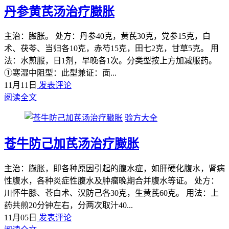
丹参黄芪汤治疗臌胀
主治：臌胀。 处方：丹参40克，黄芪30克，党参15克，白
术、茯苓、当归各10克，赤芍15克，田七2克，甘草5克。 用
法：水煎服，日1剂，早晚各1次。分类型按上方加减服药。
①寒湿中阻型：此型兼证：面...
11月11日
发表评论
阅读全文
验方大全
苍牛防己加芪汤治疗臌胀
主治：臌胀，即各种原因引起的腹水症，如肝硬化腹水，肾病
性腹水，各种炎症性腹水及肿瘤晚期合并腹水等证。 处方：
川怀牛膝、苍白术、汉防己各30克，生黄芪60克。 用法：上
药共煎20分钟左右，分两次取汁40...
11月05日
发表评论