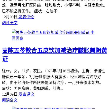
效，近两月来肝区阵痛，肚腹胀大，小便不利，有轻度腹水。
已不能坚持工作。 症状：右胁不...
12月09日
发表评论
阅读全文
中
医医案
茵陈五苓散合五皮饮加减治疗臌胀兼阴黄
证
徐xx，女，37岁，农民。1978年8月16日初诊。主诉：患慢性
肝炎已一年余，3月份肚腹胀大有腹水，经当地医院治疗好
转。由于经济条件所限未能坚持治疗，一月多来腹水如故。
症状：面色晦暗，黄如烟熏，肚腹...
12月09日
发表评论
阅读全文