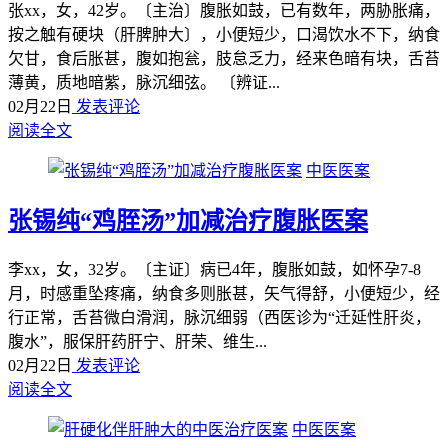
张xx，女，42岁。〔主治〕腹胀如鼓，已有数年，两胁胀痛，
按之触有硬块（肝脾肿大〕，小便短少，口渴饮水不下，纳食
欠甘，食后胀甚，腹如抱瓮，肢怠乏力，经来色暗有块，舌苔
薄黄，质地暗紫，脉沉细弦。 〔辨证...
02月22日
发表评论
阅读全文
中医医案
张锡纯“鸡胵汤”加减治疗腹胀医案
李xx，女，32岁。〔主证〕病已4年，腹胀如鼓，如怀孕7-8
月，时感重坠疼痛，纳食多则胀甚，矢气得舒，小便短少，经
行正常，舌苔微白滑润，脉沉细弱（西医诊为“迁延性肝炎，
腹水”，服保肝药肝宁、肝荣、维生...
02月22日
发表评论
阅读全文
中医医案