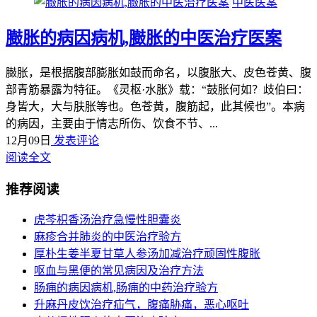
中医医案
臌胀的病因病机,臌胀的中医治疗医案
臌胀，是根据腹部膨胀如鼓而命名，以腹胀大、皮色苍黄、腹
部青筋暴露为特征。《灵枢·水胀》载：“鼓胀何如？歧伯曰：
身皆大，大与肤胀等也。色苍黄，腹筋起，此其候也”。本病
的病因，主要由于情志所伤、饮食不节、...
12月09日
发表评论
阅读全文
推荐阅读
虎芩枳香汤治疗急慢性胆囊炎
麻疹合并肺炎的中医治疗验方
厚朴生姜半夏甘草人参汤加减治疗顽固性腹胀
呕血与黑便的常见病因及治疗方法
肠痈的病因病机,肠痈的中药治疗验方
升麻丹皮饮治疗疝气，腹痛胁痛，恶心呕吐