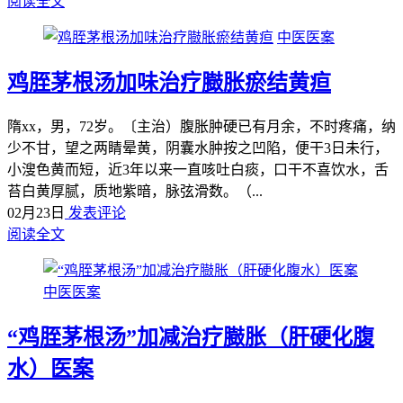
阅读全文
中医医案
鸡胵茅根汤加味治疗臌胀瘀结黄疸
隋xx，男，72岁。〔主治）腹胀肿硬已有月余，不时疼痛，纳
少不甘，望之两睛晕黄，阴囊水肿按之凹陷，便干3日未行，
小溲色黄而短，近3年以来一直咳吐白痰，口干不喜饮水，舌
苔白黄厚腻，质地紫暗，脉弦滑数。（...
02月23日
发表评论
阅读全文
中医医案
“鸡胵茅根汤”加减治疗臌胀（肝硬化腹
水）医案