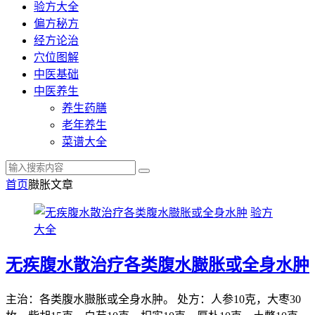
验方大全
偏方秘方
经方论治
穴位图解
中医基础
中医养生
养生药膳
老年养生
菜谱大全
首页
臌胀
文章
验方
大全
无疾腹水散治疗各类腹水臌胀或全身水肿
主治：各类腹水臌胀或全身水肿。 处方：人参10克，大枣30