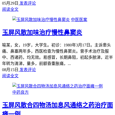
05月29日
发表评论
阅读全文
中医医案
玉屏风散加味治疗慢性鼻窦炎
喻某，女，19岁，大学生。初诊：1980年3月17日。主诉患头
痛、鼻塞两年多，西医检查为慢性鼻窦炎。曾手术治疗及服
中、西诸药，均无效。易感冒，长期鼻阻，初起多脓涕，近半
年转为清涕，量多，前额昏重胀痛，...
08月15日
发表评论
阅读全文
中药良方
玉屏风散合四物汤加息风通络之药治疗面
瘫一例