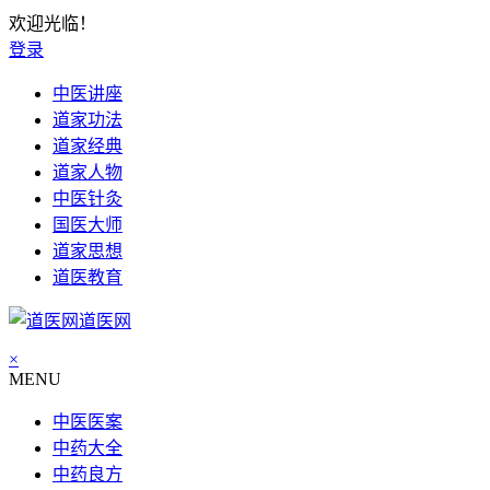
欢迎光临！
登录
中医讲座
道家功法
道家经典
道家人物
中医针灸
国医大师
道家思想
道医教育
道医网
×
MENU
中医医案
中药大全
中药良方