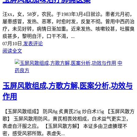
汪xx，女，58岁，农民。于1983年3月4日就诊。患者元月初，
屡患感冒，发热、恶寒，时愈时发，反复不彻。曾用中西药治
疗，未见好转，病情日渐加重。近来发热、咳嗽较甚，吐腥臭
痰甚多，黎明自汗，口干不渴，...
07月10日
发表评论
阅读全文
中
药良方
玉屏风散组成,方歌方解,医案分析,功效与
作用
【玉屏风散组成】 防风8g 炙黄芪25g 炒白术15g 【玉屏风散方
歌】 玉屏风散用防风，黄芪相畏效相成，白术益气更实卫，
表虚自汗服之应。 【玉屏风散方解】 本证多由卫虚腠理不
密，感受风邪所致。表虚失...