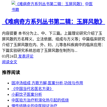
中医
书籍
《难病奇方系列丛书第二辑：玉屏风散》
内容提要 本书分为上、中、下三篇。上篇理论研究介绍了玉
屏风散的方名释义、立法依据、组成与方义等；中篇临床研究
介绍了玉屏风散在内、外、妇、儿等各科疾病中的临床应用：
下篇实验研究系统总结了玉屏风散在制剂与...
03月24日
发表评论
阅读全文
推荐阅读
固冲汤组成,方歌方解,医案分析,功效与作用
《中国当代名医名方录》
小蓟饮子医案分析
中医验方治疗积滞化热引起的低烧
慢性结肠炎的中医辩证治疗