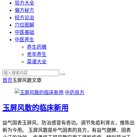
验方大全
偏方秘方
经方论治
穴位图解
中医基础
中医养生
养生药膳
老年养生
菜谱大全
首页
玉屏风散
文章
中药良方
玉屏风散的临床新用
益气固表玉屏风，防治感冒有奇功。调节免疫利肾炎，推陈出
新为今用。 玉屏风散是补气固表的良方，有益气健脾、固表