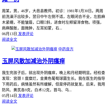
周某，男，46岁，大邑县教师。初诊：1981年1月30日。两周
前洗澡汗出较多，翌日中午左侧不适，左眼闭合不全，左脸麻
木紧绷，不能皱眉，口眼斜，进食时左颊留滞食物。项强，
肩麻酸胀，面微肿，左耳如蒙，右...
06月13日
发表评论
阅读全文
中药良方
玉屏风散加减治外阴瘙痒
我生完孩子后，就出现外阴瘙痒，晚上和月经期明显。经检查
发现：宫颈Ⅰ度糜烂，金黄色葡萄球菌生长。我在医生的指导
下用药后，病情虽然有所缓解，但是停药就复发。后来，我用
防风、黄芪各9克，白术12克，首乌、乌...
05月14日
发表评论
阅读全文