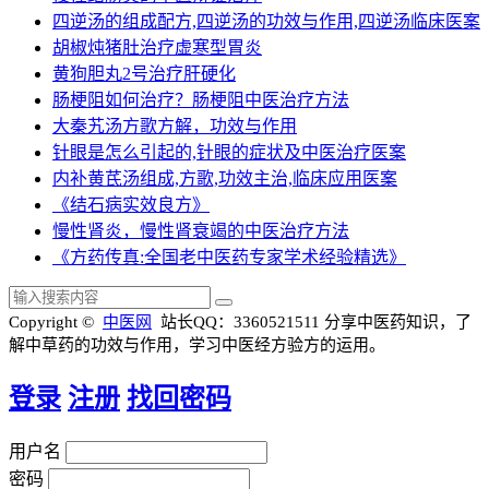
四逆汤的组成配方,四逆汤的功效与作用,四逆汤临床医案
胡椒炖猪肚治疗虚寒型胃炎
黄狗胆丸2号治疗肝硬化
肠梗阻如何治疗？肠梗阻中医治疗方法
大秦艽汤方歌方解，功效与作用
针眼是怎么引起的,针眼的症状及中医治疗医案
内补黄芪汤组成,方歌,功效主治,临床应用医案
《结石病实效良方》
慢性肾炎，慢性肾衰竭的中医治疗方法
《方药传真:全国老中医药专家学术经验精选》
Copyright ©
中医网
站长QQ：3360521511
分享中医药知识，了
解中草药的功效与作用，学习中医经方验方的运用。
登录
注册
找回密码
用户名
密码