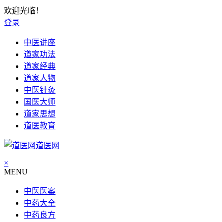
欢迎光临！
登录
中医讲座
道家功法
道家经典
道家人物
中医针灸
国医大师
道家思想
道医教育
道医网
×
MENU
中医医案
中药大全
中药良方