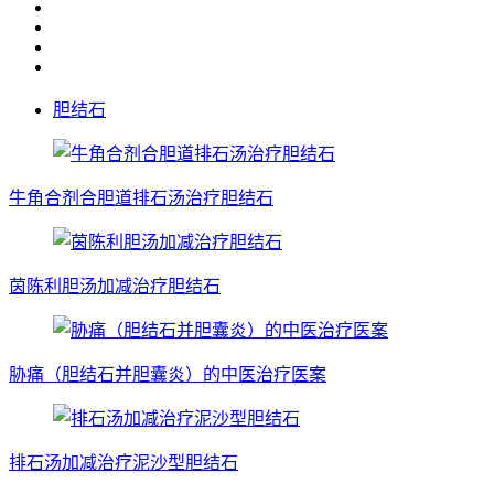
胆结石
牛角合剂合胆道排石汤治疗胆结石
茵陈利胆汤加减治疗胆结石
胁痛（胆结石并胆囊炎）的中医治疗医案
排石汤加减治疗泥沙型胆结石