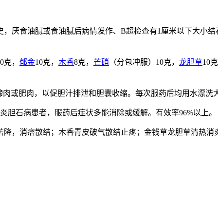
史，厌食油腻或食油腻后病情发作、B超检查有1厘米以下大小结
10克，
郁金
10克，
木香
8克，
芒硝
（分包冲服）10克，
龙胆草
10
猪蹄肉或肥肉，以促胆汁排泄和胆囊收缩。每次服药后均用水漂洗大
炎胆石病患者，服药后症状多能消除或缓解。有效率96%以上。
苦降，消痞散结；木香青皮破气散结止疼；金钱草龙胆草清热消