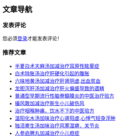
文章导航
发表评论
您必须
登录
才能发表评论！
推荐文章
半夏白术天麻汤加减治疗耳原性眩晕症
白术除胀汤治疗肝硬化引起的腹胀
六味地黄汤加减治疗肝肾阴虚,出血贫血
龙胆泻肝汤加减治疗肝火偏盛导致的遗精
普通型早期流行性脑脊髓膜炎的中医治疗验方
撮风散加减治疗新生小儿破伤风
治疗咽喉肿痛，饮水不下的中医验方
温阳化水汤加味治疗心肾阳虚,心悸气短身浮肿
独活寄生汤加味治疗风寒湿痹，关节炎
人参启脾丸加减治疗小儿疳症