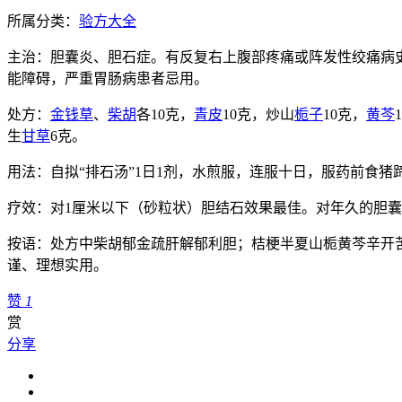
所属分类：
验方大全
主治：胆囊炎、胆石症。有反复右上腹部疼痛或阵发性绞痛病
能障碍，严重胃肠病患者忌用。
处方：
金钱草
、
柴胡
各10克，
青皮
10克，炒山
栀子
10克，
黄芩
生
甘草
6克。
用法：自拟“排石汤”1日1剂，水煎服，连服十日，服药前食
疗效：对1厘米以下（砂粒状）胆结石效果最佳。对年久的胆囊
按语：处方中柴胡郁金疏肝解郁利胆；桔梗半夏山栀黄芩辛开
谨、理想实用。
赞
1
赏
分享