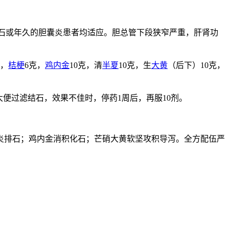
石或年久的胆囊炎患者均适应。胆总管下段狭窄严重，肝肾功
克，
桔梗
6克，
鸡内金
10克，清
半夏
10克，生
大黄
（后下）10克，
便过滤结石，效果不佳时，停药1周后，再服10剂。
炎排石；鸡内金消积化石；芒硝大黄软坚攻积导泻。全方配伍严