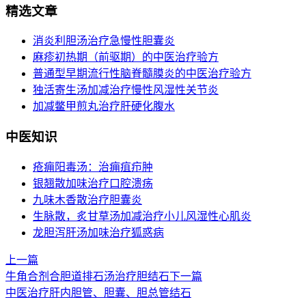
精选文章
消炎利胆汤治疗急慢性胆囊炎
麻疹初热期（前驱期）的中医治疗验方
普通型早期流行性脑脊髓膜炎的中医治疗验方
独活寄生汤加减治疗慢性风湿性关节炎
加减鳖甲煎丸治疗肝硬化腹水
中医知识
疮痈阳毒汤：治痈疽疖肿
银翘散加味治疗口腔溃疡
九味木香散治疗胆囊炎
生脉散，炙甘草汤加减治疗小儿风湿性心肌炎
龙胆泻肝汤加味治疗狐惑病
上一篇
牛角合剂合胆道排石汤治疗胆结石
下一篇
中医治疗肝内胆管、胆囊、胆总管结石