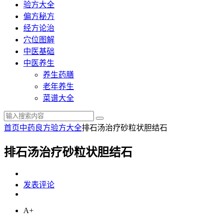
验方大全
偏方秘方
经方论治
穴位图解
中医基础
中医养生
养生药膳
老年养生
菜谱大全
首页
中药良方
验方大全
排石汤治疗砂粒状胆结石
排石汤治疗砂粒状胆结石
发表评论
A+