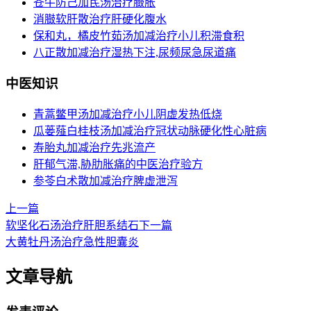
苍牛防己加芪汤治疗臌胀
消臌软肝散治疗肝硬化腹水
保和丸，橘皮竹茹汤加减治疗小儿积滞食积
八正散加减治疗湿热下注,尿频尿急尿道痛
中医知识
青蒿鳖甲汤加减治疗小儿阴虚发热低烧
瓜蒌薤白桂枝汤加减治疗冠状动脉硬化性心脏病
寿胎丸加减治疗先兆流产
肝郁气滞,胁肋胀痛的中医治疗验方
参苓白术散加减治疗脾虚泄泻
上一篇
软坚化石汤治疗肝胆系结石
下一篇
大黄牡丹汤治疗急性胆囊炎
文章导航