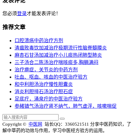
发表评论
您必须
登录
才能发表评论！
推荐文章
口腔溃疡中药治疗方剂
清瘟败毒饮加减治疗极期流行性脑脊髓膜炎
麻杏石甘汤加减治疗小儿痰热闭肺型肺炎
三子汤合二陈汤治疗喘咳痰多,胸膈满闷
治疗痹症，关节炎的中药方剂
吐血、呕血、咳血的中医治疗验方
和中利胆汤治疗慢性胆囊炎
消炎利胆排石汤治疗胆石症
足底疔，涌泉疔的中医治疗验方
参赭镇气汤治疗肾不纳气，肺气虚浮，咳嗽喘促
Copyright ©
中医网
站长QQ：3360521511
分享中医药知识，了
解中草药的功效与作用，学习中医经方验方的运用。