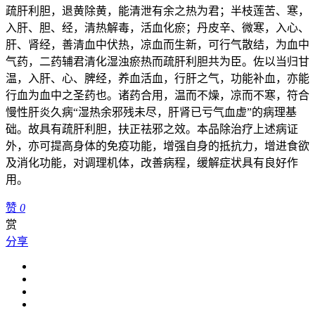
疏肝利胆，退黄除黄，能清泄有余之热为君；半枝莲苦、寒，
入肝、胆、经，清热解毒，活血化瘀；丹皮辛、微寒，入心、
肝、肾经，善清血中伏热，凉血而生新，可行气散结，为血中
气药，二药辅君清化湿浊瘀热而疏肝利胆共为臣。佐以当归甘
温，入肝、心、脾经，养血活血，行肝之气，功能补血，亦能
行血为血中之圣药也。诸药合用，温而不燥，凉而不寒，符合
慢性肝炎久病“湿热余邪残未尽，肝肾已亏气血虚”的病理基
础。故具有疏肝利胆，扶正祛邪之效。本品除治疗上述病证
外，亦可提高身体的免疫功能，增强自身的抵抗力，增进食欲
及消化功能，对调理机体，改善病程，缓解症状具有良好作
用。
赞
0
赏
分享