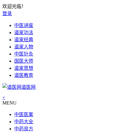
欢迎光临！
登录
中医讲座
道家功法
道家经典
道家人物
中医针灸
国医大师
道家思想
道医教育
道医网
×
MENU
中医医案
中药大全
中药良方