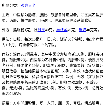
所属分类：
验方大全
主治：中医诊为胁痛、胆胀、鼓胀各种证型者，西医属乙型肝
炎、丙肝、慢性肝炎、肝硬化、胆囊炎及胆道系统感染。
处方：熊胆粉1克，牡
丹皮
40克，
半枝莲
40克，
当归
40克等。
用法：口服，每次10毫升，日3次，饭前30分钟服，每1个疗程
为1个月，病重者可服2~3个疗程。
疗效：治疗203例患者，其中中医诊为胁痛者132例，胆胀者64
例，鼓胀者7例。西医诊为乙肝者92例，丙肝者2例，慢性肝炎
者38例，肝硬化者19例，胆囊炎者64例，胁痛显效（症状体证
明显改善，检验结果基本恢复正常）53例，有效（症状体证较
明显改善或缓解，检验结果接近正常）74例；无效（症状体证
及检验结果用药前后无改变）6例。胆胀显效28例，有效30
例，无效6例。鼓胀等病显效8例，有效9例，无效2例，总有效
率为91.93%。
按语：方中熊胆粉苦、寒，入肝、胆、脾、胃经。清热解毒，