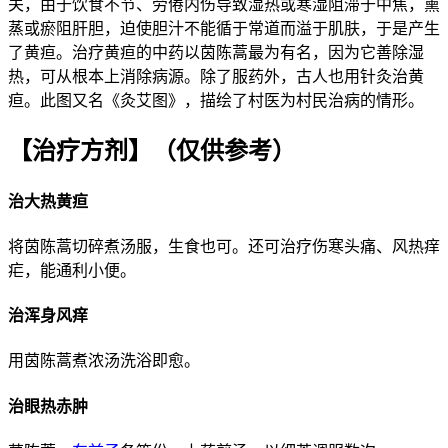
关，由于饮食不节、劳倦内伤导致湿热或寒湿阻滞于中焦，熏
蒸或瘀阻肝胆，迫使胆汁不能循于常道而溢于肌肤，于是产生
了黄疸。治疗黄疸的中药以茵陈蒿最为有名，因为它善除湿
热，可从根本上消除病源。除了服药外，古人也用针灸治黄
疸。此图又名《灸艾图》，描绘了村医为村民治病的情形。
【治疗方剂】
（仅供参考）
治大热黄疸
将茵陈蒿切碎煮汤服，生食也可。还可治疗伤寒头痛、风热痒
疟，能通利小便。
治浑身风痒
用茵陈蒿煮浓汤洗浴即愈。
治眼热赤肿