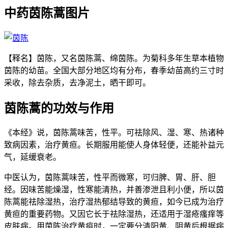
中药茵陈蒿图片
【释名】茵陈，又名茵陈蒿、绵茵陈。为菊科多年生草本植物
茵陈的幼苗。全国大部分地区均有分布，春季幼苗高约三寸时
采收，除去杂质，去净泥土，晒干即可。
茵陈蒿的功效与作用
《本经》说，茵陈蒿味苦，性平。可祛除风、湿、寒、热诸种
致病因素，治疗黄疸。长期服用能使人身体轻便，还能补益元
气，延缓衰老。
中医认为，茵陈蒿味苦，性平而微寒，可归脾、胃、肝、胆
经。因味苦能燥湿，性寒能清热，并善渗泄且利小便，所以茵
陈蒿能祛除湿热，治疗湿热郁结导致的黄疸，如今已成为治疗
黄疸的重要药物。又因它长于祛除湿热，还适用于湿疮瘙痒等
皮肤病。用茵陈治疗黄疸时，一定要分清阳黄、阴黄后根据病