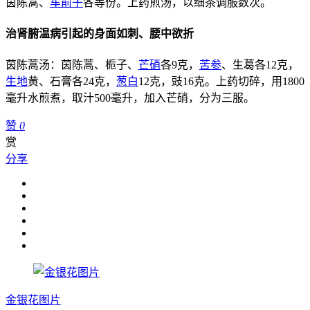
茵陈蒿、
车前子
各等份。上药煎汤，以细茶调服数次。
治肾腑温病引起的身面如刺、腰中欲折
茵陈蒿汤：
茵陈蒿、栀子、
芒硝
各9克，
苦参
、生葛各12克，
生地
黄、石膏各24克，
葱白
12克，豉16克。上药切碎，用1800
毫升水煎煮，取汁500毫升，加入芒硝，分为三服。
赞
0
赏
分享
金银花图片