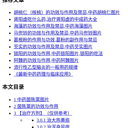
推荐文章
胡桃仁（核桃）的功效与作用及禁忌,中药胡桃仁图片
肾阳虚吃什么药,治疗肾阳虚的中成药大全
海藻的功效与作用及禁忌,中药海藻图片
马兜铃的功效与作用及禁忌,中药马兜铃图片
葛根粉的作用与功效,葛粉的副作用与禁忌
芡实的功效与作用及禁忌,中药芡实图片
锁阳的功效与作用,中药锁阳图片,锁阳的吃法
阿魏的功效与作用,中药阿魏图片
流行性乙型脑炎的一般用药规律
《最新中药药理与临床应用》
本文目录
1
中药茵陈蒿图片
2
茵陈蒿的功效与作用
3
【治疗方剂】（仅供参考）
3.0.1
治大热黄疸
3.0.2
治浑身风痒