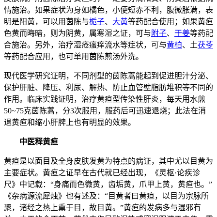
情施治。如果症状为身如橘色，小便短赤不利，腹微胀满，表
明是阳黄，可以用茵陈与
栀子
、
大黄
等药配合使用；如果黄疸
色黄而晦暗，则为阴黄，属寒湿之证，可与
附子
、
干姜
等药配
合施治。另外，治疗湿疮瘙痒流水等症状，可与
黄柏
、土
茯苓
等药配合应用，也可单用茵陈煎汤外洗。
现代医学研究证明，不同剂型的茵陈蒿能起到促进胆汁分泌、
保护肝脏、降压、利尿、解热、防止血管壁脂肪堆积等不同的
作用。临床实践证明，治疗黄疸型传染性肝炎，每天用水煎
50~75克茵陈蒿，分3次服用，服药后可迅速退烧；此法在消
退黄疸和缩小肝脾上也有明显的效果。
中医释黄疸
黄疸是以面目及全身皮肤发黄为特点的病证，其中尤以目黄为
主要症状。黄疸之证早在古代就已经出现，《灵枢·论疾诊
尺》中记载：“身痛而色微黄，齿垢黄，爪甲上黄，黄疸也。”
《杂病源流犀烛》也有述及：“目黄者曰黄疸，以目为宗脉所
聚，诸经之热上熏于目，故目黄。”黄疸的发病多与湿邪有