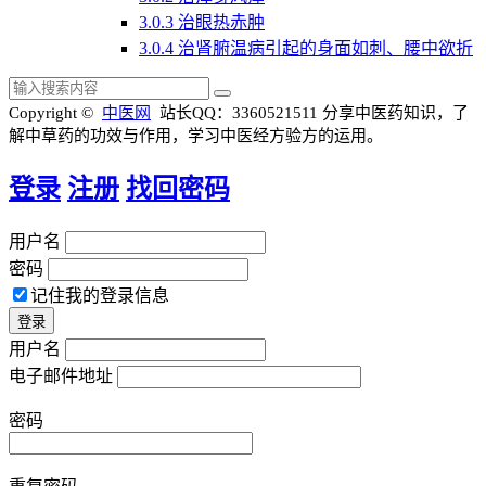
3.0.3
治眼热赤肿
3.0.4
治肾腑温病引起的身面如刺、腰中欲折
Copyright ©
中医网
站长QQ：3360521511
分享中医药知识，了
解中草药的功效与作用，学习中医经方验方的运用。
登录
注册
找回密码
用户名
密码
记住我的登录信息
用户名
电子邮件地址
密码