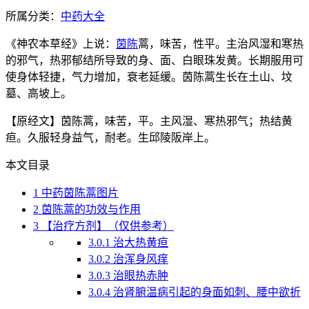
所属分类：
中药大全
《神农本草经》上说：
茵陈
蒿，味苦，性平。主治风湿和寒热
的邪气，热邪郁结所导致的身、面、白眼珠发黄。长期服用可
使身体轻捷，气力增加，衰老延缓。茵陈蒿生长在土山、坟
墓、高坡上。
【原经文】茵陈蒿，味苦，平。主风湿、寒热邪气；热结黄
疸。久服轻身益气，耐老。生邱陵阪岸上。
本文目录
1
中药茵陈蒿图片
2
茵陈蒿的功效与作用
3
【治疗方剂】（仅供参考）
3.0.1
治大热黄疸
3.0.2
治浑身风痒
3.0.3
治眼热赤肿
3.0.4
治肾腑温病引起的身面如刺、腰中欲折