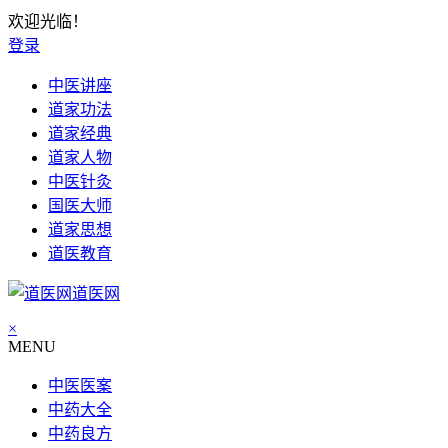
欢迎光临！
登录
中医讲座
道家功法
道家经典
道家人物
中医针灸
国医大师
道家思想
道医教育
道医网
×
MENU
中医医案
中药大全
中药良方