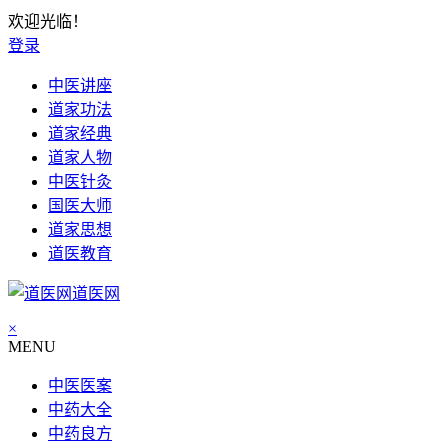
欢迎光临！
登录
中医讲座
道家功法
道家经典
道家人物
中医针灸
国医大师
道家思想
道医教育
道医网
×
MENU
中医医案
中药大全
中药良方