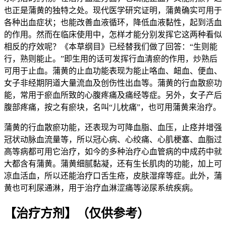
也正是蒲黄的独特之处。现代医学研究证明，蒲黄确实可用于
各种出血症状；也能改善血液循环，降低血液黏性，起到活血
的作用。然而在临床使用中，怎样才能分别发挥它这两种看似
相反的疗效呢？《本草纲目》已经替我们做了回答：“生则能
行，熟则能止。”即生用的话可发挥行血清瘀的作用，炒熟后
可用于止血。蒲黄的止血功能表现为能止咯血、衄血、便血、
女子非经期阴道大量流血及创伤性出血等。蒲黄的行血散瘀功
能，常用于瘀血所致的心腹疼痛及痛经等症。另外，女子产后
腹部疼痛，按之有瘀块，名叫“儿枕痛”，也可用蒲黄来治疗。
蒲黄的行血散瘀功能，还表现为可降血脂、血压，止痉并增强
冠状动脉血流量等，所以冠心病、心绞痛、心肌梗塞、血脂过
高等病都可用它治疗，如今的多种治疗心血管病的中成药中就
大都含有蒲黄。蒲黄细腻黏凝，还有生长肌肉的功能，加上可
凉血活血，所以还能治疗口舌生疮，皮肤湿痒等症。此外，蒲
黄也可利尿通淋，用于治疗血淋涩痛等泌尿系统疾病。
【治疗方剂】
（仅供参考）