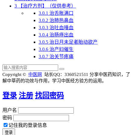
3
【治疗方剂】（仅供参考）
3.0.1
治舌胀满口
3.0.2
治肺热鼻血
3.0.3
治吐血唾血
3.0.4
治肠痔出血
3.0.5
治日月未足者胎动欲产
3.0.6
治产妇催生
3.0.7
治关节疼痛
Copyright ©
中医网
站长QQ：3360521511
分享中医药知识，了
解中草药的功效与作用，学习中医经方验方的运用。
登录
注册
找回密码
用户名
密码
记住我的登录信息