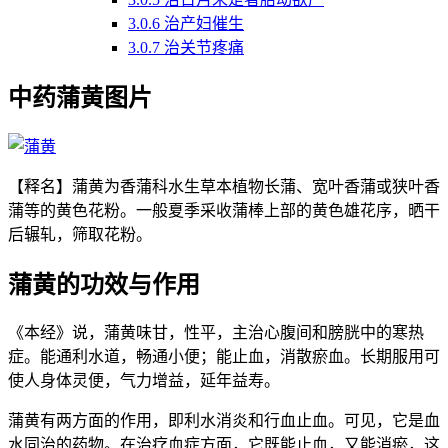
3.0.6
治产妇催生
3.0.7
治关节疼痛
中药蒲黄图片
【释名】蒲黄为香蒲科水生草本植物长蒲、宽叶香蒲或狭叶香
蒲等的黄色花粉。一般夏季采收蒲棒上部的黄色雄花序，晒干
后辗轧，筛取花粉。
蒲黄的功效与作用
《本经》说，蒲黄味甘，性平，主治心腹间和膀胱中的寒热
症。能通利水道，畅通小便；能止血，消散瘀血。长期服用可
使人身体灵便，气力增益，延年益寿。
蒲黄有两方面的作用，即利水消炎和行血止血。可见，它是血
水同治的药物。在治疗血症方面，它既能止血，又能消瘀，这