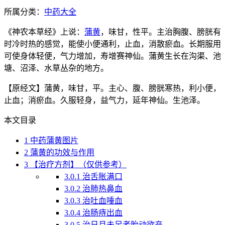
所属分类：
中药大全
《神农本草经》上说：
蒲黄
，味甘，性平。主治胸腹、膀胱有
时冷时热的感觉，能使小便通利，止血，消散瘀血。长期服用
可使身体轻便，气力增加，寿增赛神仙。蒲黄生长在沟渠、池
塘、沼泽、水草丛杂的地方。
【原经文】蒲黄，味甘，平。主心、腹、膀胱寒热，利小便，
止血；消瘀血。久服轻身，益气力，延年神仙。生池泽。
本文目录
1
中药蒲黄图片
2
蒲黄的功效与作用
3
【治疗方剂】（仅供参考）
3.0.1
治舌胀满口
3.0.2
治肺热鼻血
3.0.3
治吐血唾血
3.0.4
治肠痔出血
3.0.5
治日月未足者胎动欲产