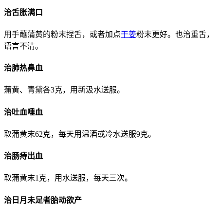
治舌胀满口
用手蘸蒲黄的粉末捏舌，或者加点
干姜
粉末更好。也治重舌，
语言不清。
治肺热鼻血
蒲黄、青黛各3克，用新汲水送服。
治吐血唾血
取蒲黄末62克，每天用温酒或冷水送服9克。
治肠痔出血
取蒲黄末1克，用水送服，每天三次。
治日月未足者胎动欲产