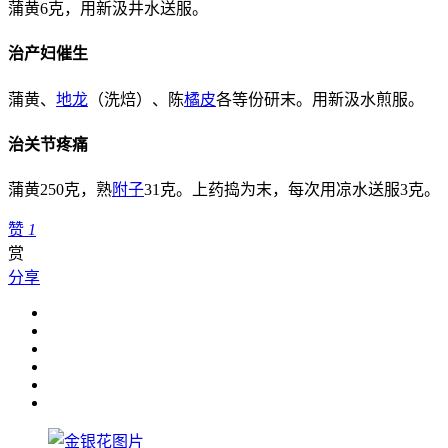
蒲黄6克，用新汲井水送服。
治产妇催生
蒲黄、
地龙
（洗焙）、陈
橘皮
各等份研末。用新汲水煎服。
治关节疼痛
蒲黄250克，熟
附子
31克。上药捣为末，每次用凉水送服3克。
赞
1
赏
分享