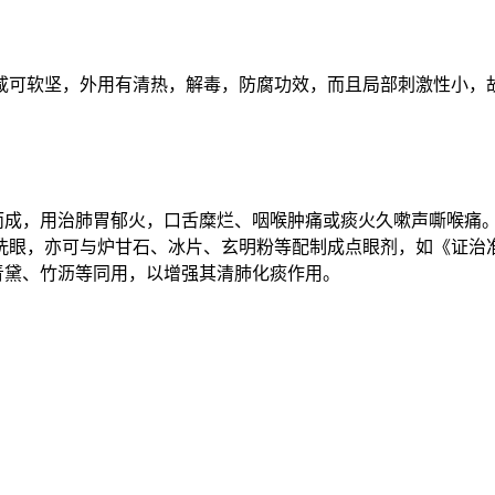
咸可软坚，外用有清热，解毒，防腐功效，而且局部刺激性小，
而成，用治肺胃郁火，口舌糜烂、咽喉肿痛或痰火久嗽声嘶喉痛
洗眼，亦可与炉甘石、冰片、玄明粉等配制成点眼剂，如《证治
青黛、竹沥等同用，以增强其清肺化痰作用。