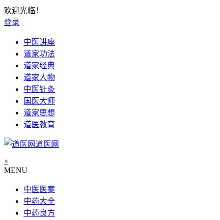
欢迎光临！
登录
中医讲座
道家功法
道家经典
道家人物
中医针灸
国医大师
道家思想
道医教育
道医网
×
MENU
中医医案
中药大全
中药良方