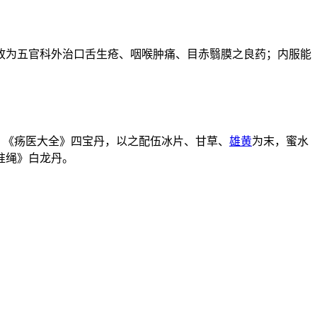
故为五官科外治口舌生疮、咽喉肿痛、目赤翳膜之良药；内服能
。《疡医大全》四宝丹，以之配伍冰片、甘草、
雄黄
为末，蜜水
准绳》白龙丹。