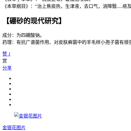
《本草纲目》：“治上焦痰热，生津液，去口气，消障翳.....疮
【硼砂的现代研究】
成分：为四硼酸钠。
药理：有抗广谱菌作用、对皮肤癣菌中的羊毛样小孢子菌有很
赞
1
赏
分享
金银花图片