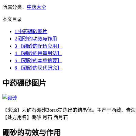
所属分类：
中药大全
本文目录
1
中药硼砂图片
2
硼砂的功效与作用
3
【硼砂的配伍应用】
4
【硼砂的用量用法】
5
【硼砂的本草摘要】
6
【硼砂的现代研究】
中药硼砂图片
【来源】为矿石硼砂Borax提炼出的结晶体。主产于西藏、
【处方用名】硼砂 月石 西月石
硼砂的功效与作用