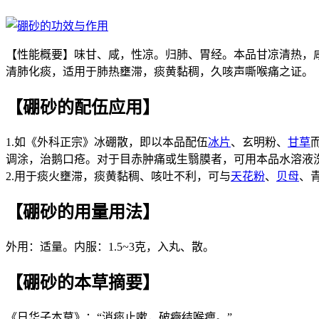
【性能概要】味甘、咸，性凉。归肺、胃经。本品甘凉清热，
清肺化痰，适用于肺热壅滞，痰黄黏稠，久咳声嘶喉痛之证。
【硼砂的配伍应用】
1.如《外科正宗》冰硼散，即以本品配伍
冰片
、玄明粉、
甘草
调涂，治鹅口疮。对于目赤肿痛或生翳膜者，可用本品水溶液
2.用于痰火壅滞，痰黄黏稠、咳吐不利，可与
天花粉
、
贝母
、
【硼砂的用量用法】
外用：适量。内服：1.5~3克，入丸、散。
【硼砂的本草摘要】
《日华子本草》：“消痰止嗽，破癥结喉痹。”